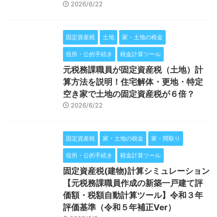
2026/6/22
固定資産税
土地
家・土地の税金
役所・公的手続き
税金計算ツール
元税務課職員が固定資産税（土地）計
算方法を説明！住宅解体・更地・特定
空き家で土地の固定資産税が６倍？
2026/6/22
固定資産税
家・土地の税金
家・間取り
役所・公的手続き
税金計算ツール
固定資産税(建物)計算シミュレーション
【元税務課職員作成の新築一戸建て評
価額・税額自動計算ツール】令和３年
評価基準（令和５年補正Ver）