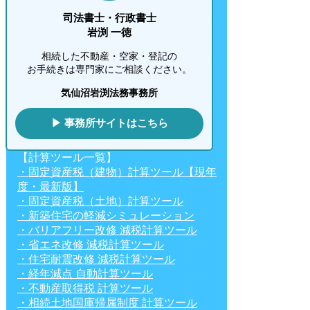
司法書士・行政書士
岩渕 一徳
相続した不動産・空家・登記の
お手続きは専門家にご相談ください。
気仙沼岩渕法務事務所
▶ 事務所サイトはこちら
【計算ツール一覧】
・固定資産税（建物）計算ツール【現年
度・最新版】
・固定資産税（土地）計算ツール
・新築住宅の軽減シミュレーション
・バリアフリー改修 減税計算ツール
・省エネ改修 減税計算ツール
・住宅耐震改修 減税計算ツール
・経年減点 自動計算ツール
・不動産取得税 計算ツール
・相続土地国庫帰属制度 計算ツール