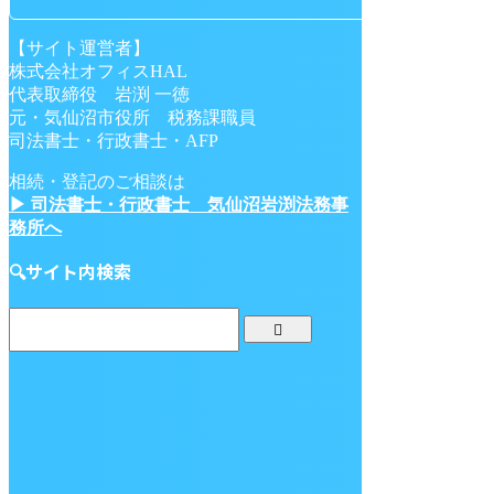
【サイト運営者】
株式会社オフィスHAL
代表取締役 岩渕 一徳
元・気仙沼市役所 税務課職員
司法書士・行政書士・AFP
相続・登記のご相談は
▶ 司法書士・行政書士 気仙沼岩渕法務事
務所へ
🔍サイト内検索