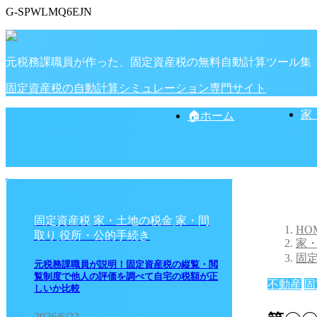
G-SPWLMQ6EJN
元税務課職員が作った、固定資産税の無料自動計算ツール集
固定資産税の自動計算シミュレーション専門サイト
家
🏠ホーム
固定資産税
家・土地の税金
家・間
HO
取り
役所・公的手続き
家
固
元税務課職員が説明！固定資産税の縦覧・閲
覧制度で他人の評価を調べて自宅の税額が正
不動産
固
しいか比較
2026/6/22