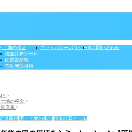
・土地の税金
プライバシーポリシー
✉お問い合わせ
税金計算ツール
固定資産税
不動産取得税
ME
>
・土地の税金
>
定資産税
>
定資産税
家・土地の税金
税金計算ツール