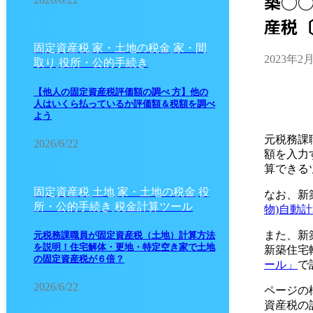
築○
産税〔
固定資産税
家・土地の税金
家・間
2023年2
取り
役所・公的手続き
【他人の固定資産税評価額の調べ 方】他の
人はいくら払っているか評価額＆税額を調べ
よう
元税務課
2026/6/22
額を入力
算できる
固定資産税
土地
家・土地の税金
役
なお、新
所・公的手続き
税金計算ツール
物)自動
また、新
元税務課職員が固定資産税（土地）計算方法
を説明！住宅解体・更地・特定空き家で土地
新築住宅
の固定資産税が６倍？
ール」
で
2026/6/22
ページの
資産税の