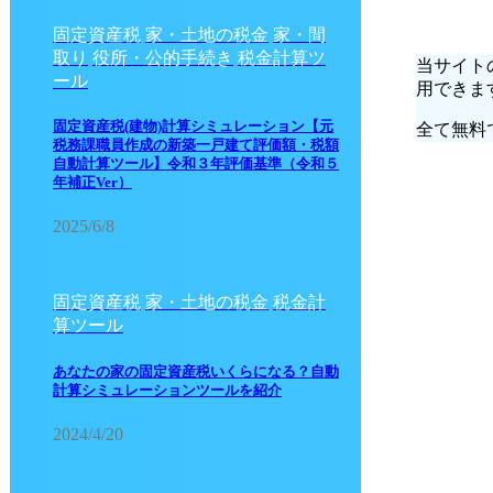
固定資産税
家・土地の税金
家・間
取り
役所・公的手続き
税金計算ツ
当サイト
ール
用できま
固定資産税(建物)計算シミュレーション【元
全て無料
税務課職員作成の新築一戸建て評価額・税額
自動計算ツール】令和３年評価基準（令和５
年補正Ver）
2025/6/8
固定資産税
家・土地の税金
税金計
算ツール
あなたの家の固定資産税いくらになる？自動
計算シミュレーションツールを紹介
2024/4/20