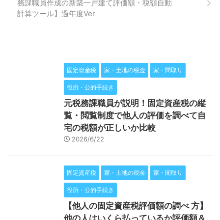
務課職員作成の新築一戸建て評価額・税額自動
計算ツール】過年度Ver
固定資産税
家・土地の税金
家・間取り
役所・公的手続き
元税務課職員が説明！固定資産税の縦
覧・閲覧制度で他人の評価を調べて自
宅の税額が正しいか比較
2026/6/22
固定資産税
家・土地の税金
家・間取り
役所・公的手続き
【他人の固定資産税評価額の調べ 方】
他の人はいくら払っているか評価額＆