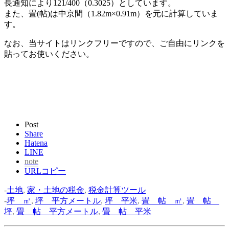
長通知により121/400（0.3025）としています。
また、畳(帖)は中京間（1.82m×0.91m）を元に計算していま
す。
なお、当サイトはリンクフリーですので、ご自由にリンクを
貼ってお使いください。
Post
Share
Hatena
LINE
note
URLコピー
-
土地
,
家・土地の税金
,
税金計算ツール
-
坪 ㎡
,
坪 平方メートル
,
坪 平米
,
畳 帖 ㎡
,
畳 帖
坪
,
畳 帖 平方メートル
,
畳 帖 平米