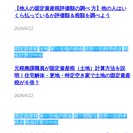
【他人の固定資産税評価額の調べ 方】他の人はい
くら払っているか評価額＆税額を調べよう
2026/6/22
固定資産税
土地
家・土地の税金
役所・公的手続き
税
金計算ツール
元税務課職員が固定資産税（土地）計算方法を説
明！住宅解体・更地・特定空き家で土地の固定資産
税が６倍？
2026/6/22
固定資産税
家・土地の税金
家・間取り
役所・公的手
続き
税金計算ツール