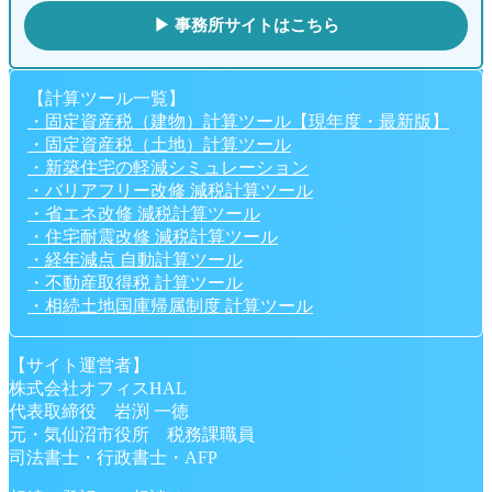
▶ 事務所サイトはこちら
【計算ツール一覧】
・固定資産税（建物）計算ツール【現年度・最新版】
・固定資産税（土地）計算ツール
・新築住宅の軽減シミュレーション
・バリアフリー改修 減税計算ツール
・省エネ改修 減税計算ツール
・住宅耐震改修 減税計算ツール
・経年減点 自動計算ツール
・不動産取得税 計算ツール
・相続土地国庫帰属制度 計算ツール
【サイト運営者】
株式会社オフィスHAL
代表取締役 岩渕 一徳
元・気仙沼市役所 税務課職員
司法書士・行政書士・AFP