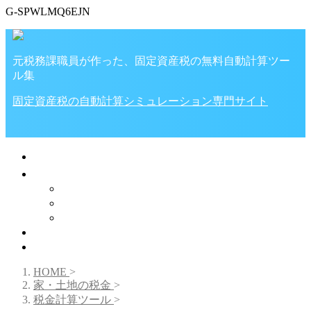
G-SPWLMQ6EJN
元税務課職員が作った、固定資産税の無料自動計算ツー
ル集
固定資産税の自動計算シミュレーション専門サイト
🏠ホーム
家・土地の税金
税金計算ツール
固定資産税
不動産取得税
プライバシーポリシー
✉お問い合わせ
HOME
>
家・土地の税金
>
税金計算ツール
>