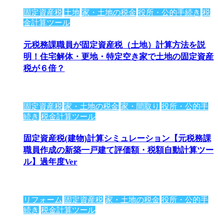
固定資産税
土地
家・土地の税金
役所・公的手続き
税
金計算ツール
元税務課職員が固定資産税（土地）計算方法を説
明！住宅解体・更地・特定空き家で土地の固定資産
税が６倍？
固定資産税
家・土地の税金
家・間取り
役所・公的手
続き
税金計算ツール
固定資産税(建物)計算シミュレーション【元税務課
職員作成の新築一戸建て評価額・税額自動計算ツー
ル】過年度Ver
リフォーム
固定資産税
家・土地の税金
役所・公的手
続き
税金計算ツール