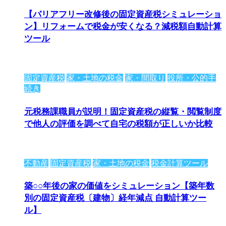
【バリアフリー改修後の固定資産税シミュレーショ
ン】リフォームで税金が安くなる？減税額自動計算
ツール
固定資産税
家・土地の税金
家・間取り
役所・公的手
続き
元税務課職員が説明！固定資産税の縦覧・閲覧制度
で他人の評価を調べて自宅の税額が正しいか比較
不動産
固定資産税
家・土地の税金
税金計算ツール
築○○年後の家の価値をシミュレーション【築年数
別の固定資産税〔建物〕経年減点 自動計算ツー
ル】