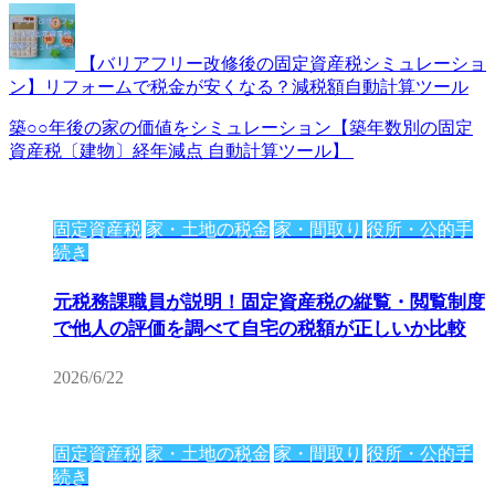
【バリアフリー改修後の固定資産税シミュレーショ
ン】リフォームで税金が安くなる？減税額自動計算ツール
築○○年後の家の価値をシミュレーション【築年数別の固定
資産税〔建物〕経年減点 自動計算ツール】
固定資産税
家・土地の税金
家・間取り
役所・公的手
続き
元税務課職員が説明！固定資産税の縦覧・閲覧制度
で他人の評価を調べて自宅の税額が正しいか比較
2026/6/22
固定資産税
家・土地の税金
家・間取り
役所・公的手
続き