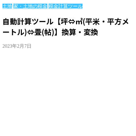
土地
家・土地の税金
税金計算ツール
自動計算ツール【坪⇔㎡(平米・平方メ
ートル)⇔畳(帖)】換算・変換
2023年2月7日