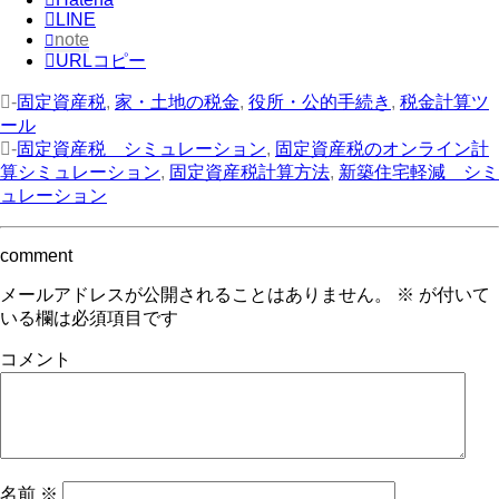
LINE
note
URLコピー
-
固定資産税
,
家・土地の税金
,
役所・公的手続き
,
税金計算ツ
ール
-
固定資産税 シミュレーション
,
固定資産税のオンライン計
算シミュレーション
,
固定資産税計算方法
,
新築住宅軽減 シミ
ュレーション
comment
メールアドレスが公開されることはありません。
※
が付いて
いる欄は必須項目です
コメント
名前
※