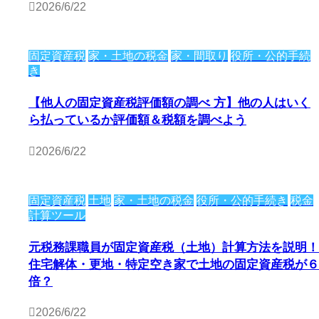
2026/6/22
固定資産税
家・土地の税金
家・間取り
役所・公的手続
き
【他人の固定資産税評価額の調べ 方】他の人はいく
ら払っているか評価額＆税額を調べよう
2026/6/22
固定資産税
土地
家・土地の税金
役所・公的手続き
税金
計算ツール
元税務課職員が固定資産税（土地）計算方法を説明！
住宅解体・更地・特定空き家で土地の固定資産税が６
倍？
2026/6/22