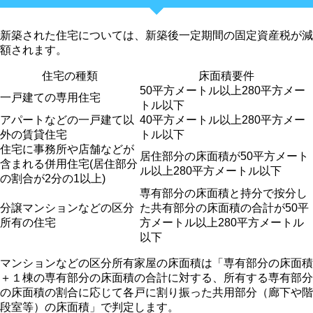
新築された住宅については、新築後一定期間の固定資産税が減
額されます。
住宅の種類
床面積要件
50平方メートル以上280平方メー
一戸建ての専用住宅
トル以下
アパートなどの一戸建て以
40平方メートル以上280平方メー
外の賃貸住宅
トル以下
住宅に事務所や店舗などが
居住部分の床面積が50平方メート
含まれる併用住宅(居住部分
ル以上280平方メートル以下
の割合が2分の1以上)
専有部分の床面積と持分で按分し
分譲マンションなどの区分
た共有部分の床面積の合計が50平
所有の住宅
方メートル以上280平方メートル
以下
マンションなどの区分所有家屋の床面積は「専有部分の床面積
＋１棟の専有部分の床面積の合計に対する、所有する専有部分
の床面積の割合に応じて各戸に割り振った共用部分（廊下や階
段室等）の床面積」で判定します。