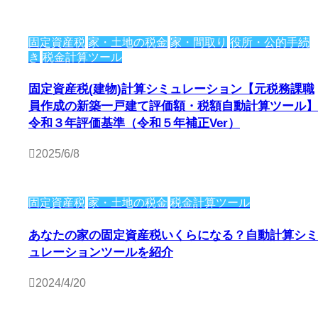
固定資産税
家・土地の税金
家・間取り
役所・公的手続
き
税金計算ツール
固定資産税(建物)計算シミュレーション【元税務課職
員作成の新築一戸建て評価額・税額自動計算ツール】
令和３年評価基準（令和５年補正Ver）
2025/6/8
固定資産税
家・土地の税金
税金計算ツール
あなたの家の固定資産税いくらになる？自動計算シミ
ュレーションツールを紹介
2024/4/20