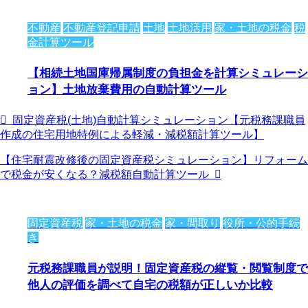
不動産
不動産登記申請
土地
土地活用
家・土地の税金
税
金計算ツール
【相続土地国庫帰属制度の負担金を計算シミュレーシ
ョン】土地放棄費用の自動計算ツール
固定資産税(土地)自動計算シミュレーション【元税務課職員
作成の住宅用地特例による軽減・減税額計算ツール】
【住宅耐震改修後の固定資産税シミュレーション】リフォーム
で税金が安くなる？減税額自動計算ツール
固定資産税
家・土地の税金
家・間取り
役所・公的手続
き
元税務課職員が説明！固定資産税の縦覧・閲覧制度で
他人の評価を調べて自宅の税額が正しいか比較