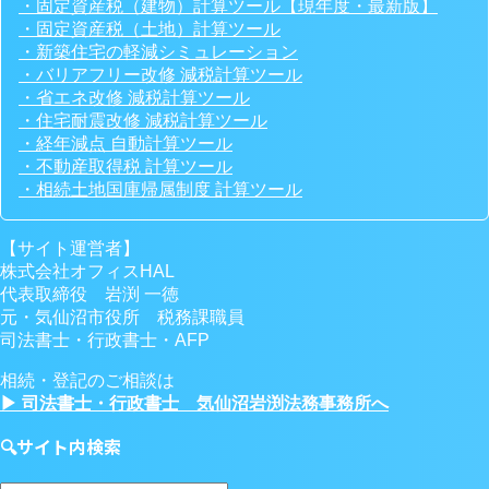
・固定資産税（建物）計算ツール【現年度・最新版】
・固定資産税（土地）計算ツール
・新築住宅の軽減シミュレーション
・バリアフリー改修 減税計算ツール
・省エネ改修 減税計算ツール
・住宅耐震改修 減税計算ツール
・経年減点 自動計算ツール
・不動産取得税 計算ツール
・相続土地国庫帰属制度 計算ツール
【サイト運営者】
株式会社オフィスHAL
代表取締役 岩渕 一徳
元・気仙沼市役所 税務課職員
司法書士・行政書士・AFP
相続・登記のご相談は
▶ 司法書士・行政書士 気仙沼岩渕法務事務所へ
🔍サイト内検索