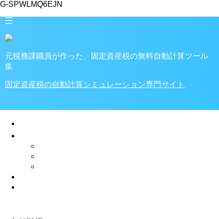
G-SPWLMQ6EJN
元税務課職員が作った、固定資産税の無料自動計算ツール
集
固定資産税の自動計算シミュレーション専門サイト
🏠ホーム
家・土地の税金
税金計算ツール
固定資産税
不動産取得税
プライバシーポリシー
✉お問い合わせ