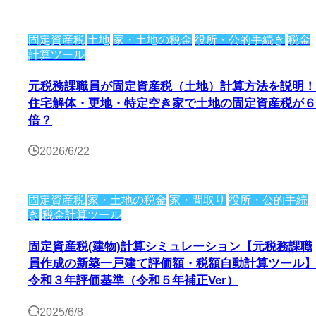
固定資産税
土地
家・土地の税金
役所・公的手続き
税金
計算ツール
元税務課職員が固定資産税（土地）計算方法を説明！
住宅解体・更地・特定空き家で土地の固定資産税が６
倍？
2026/6/22
固定資産税
家・土地の税金
家・間取り
役所・公的手続
き
税金計算ツール
固定資産税(建物)計算シミュレーション【元税務課職
員作成の新築一戸建て評価額・税額自動計算ツール】
令和３年評価基準（令和５年補正Ver）
2025/6/8