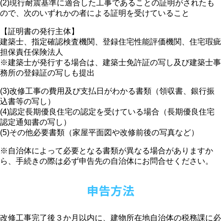
(2)現行耐震基準に適合した工事であることの証明がされたも
ので、次のいずれかの者による証明を受けていること
【証明書の発行主体】
建築士、指定確認検査機関、登録住宅性能評価機関、住宅瑕疵
担保責任保険法人
※建築士が発行する場合は、建築士免許証の写し及び建築士事
務所の登録証の写しも提出
(3)改修工事の費用及び支払日がわかる書類（領収書、銀行振
込書等の写し）
(4)認定長期優良住宅の認定を受けている場合（長期優良住宅
認定通知書の写し）
(5)その他必要書類（家屋平面図や改修前後の写真など）
※自治体によって必要となる書類が異なる場合がありますか
ら、手続きの際は必ず申告先の自治体にお問合せください。
申告方法
改修工事完了後３か月以内に、建物所在地自治体の税務課に必