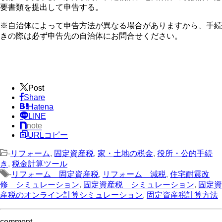
要書類を提出して申告する。
※自治体によって申告方法が異なる場合がありますから、手続
きの際は必ず申告先の自治体にお問合せください。
Post
Share
Hatena
LINE
note
URLコピー
-
リフォーム
,
固定資産税
,
家・土地の税金
,
役所・公的手続
き
,
税金計算ツール
-
リフォーム 固定資産税
,
リフォーム 減税
,
住宅耐震改
修 シミュレーション
,
固定資産税 シミュレーション
,
固定資
産税のオンライン計算シミュレーション
,
固定資産税計算方法
comment