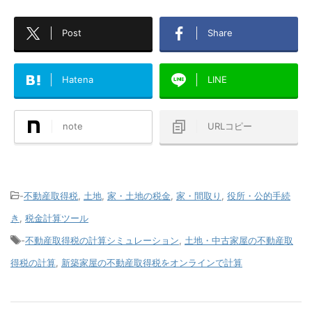
Post
Share
Hatena
LINE
note
URLコピー
-
不動産取得税
,
土地
,
家・土地の税金
,
家・間取り
,
役所・公的手続
き
,
税金計算ツール
-
不動産取得税の計算シミュレーション
,
土地・中古家屋の不動産取
得税の計算
,
新築家屋の不動産取得税をオンラインで計算