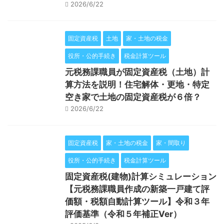
2026/6/22
固定資産税
土地
家・土地の税金
役所・公的手続き
税金計算ツール
元税務課職員が固定資産税（土地）計
算方法を説明！住宅解体・更地・特定
空き家で土地の固定資産税が６倍？
2026/6/22
固定資産税
家・土地の税金
家・間取り
役所・公的手続き
税金計算ツール
固定資産税(建物)計算シミュレーション
【元税務課職員作成の新築一戸建て評
価額・税額自動計算ツール】令和３年
評価基準（令和５年補正Ver）