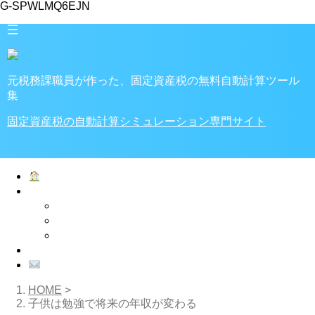
G-SPWLMQ6EJN
元税務課職員が作った、固定資産税の無料自動計算ツール
集
固定資産税の自動計算シミュレーション専門サイト
ホーム
家・土地の税金
税金計算ツール
固定資産税
不動産取得税
プライバシーポリシー
お問い合わせ
HOME
>
子供は勉強で将来の年収が変わる