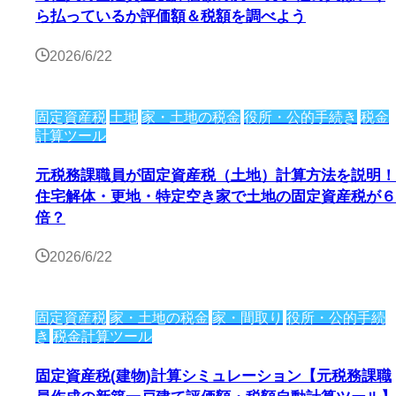
ら払っているか評価額＆税額を調べよう
2026/6/22
固定資産税
土地
家・土地の税金
役所・公的手続き
税金
計算ツール
元税務課職員が固定資産税（土地）計算方法を説明！
住宅解体・更地・特定空き家で土地の固定資産税が６
倍？
2026/6/22
固定資産税
家・土地の税金
家・間取り
役所・公的手続
き
税金計算ツール
固定資産税(建物)計算シミュレーション【元税務課職