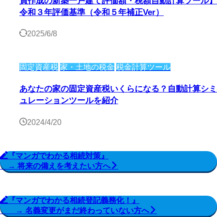
員作成の新築一戸建て評価額・税額自動計算ツール】
令和３年評価基準（令和５年補正Ver）
2025/6/8
固定資産税
家・土地の税金
税金計算ツール
あなたの家の固定資産税いくらになる？自動計算シミ
ュレーションツールを紹介
2024/4/20
『マンガでわかる相続対策』
→ 将来の備えを考えたい方へ
『マンガでわかる相続登記義務化！』
→ 名義変更がまだ終わっていない方へ