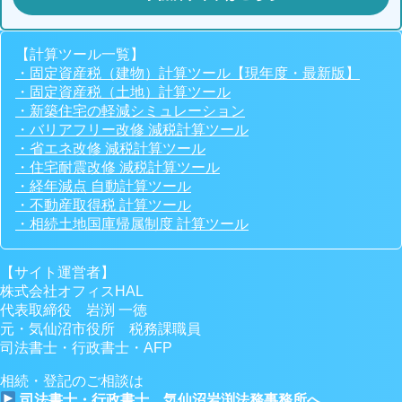
【計算ツール一覧】
・固定資産税（建物）計算ツール【現年度・最新版】
・固定資産税（土地）計算ツール
・新築住宅の軽減シミュレーション
・バリアフリー改修 減税計算ツール
・省エネ改修 減税計算ツール
・住宅耐震改修 減税計算ツール
・経年減点 自動計算ツール
・不動産取得税 計算ツール
・相続土地国庫帰属制度 計算ツール
【サイト運営者】
株式会社オフィスHAL
代表取締役 岩渕 一徳
元・気仙沼市役所 税務課職員
司法書士・行政書士・AFP
相続・登記のご相談は
司法書士・行政書士 気仙沼岩渕法務事務所へ