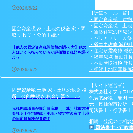
2026/6/22
【計算ツール一覧】
・固定資産税（建物
・固定資産税（土地
固定資産税
家・土地の税金
家・間
・新築住宅の軽減シ
取り
役所・公的手続き
・バリアフリー改修
・省エネ改修 減税
【他人の固定資産税評価額の調べ 方】他の
・住宅耐震改修 減
人はいくら払っているか評価額＆税額を調べ
・経年減点 自動計
よう
・不動産取得税 計
・相続土地国庫帰属
2026/6/22
【サイト運営者】
固定資産税
土地
家・土地の税金
役
株式会社オフィスHA
所・公的手続き
税金計算ツール
代表取締役 岩渕 
元・気仙沼市役所 
元税務課職員が固定資産税（土地）計算方法
司法書士・行政書士・
を説明！住宅解体・更地・特定空き家で土地
の固定資産税が６倍？
相続・登記のご相談
司法書士・行政書
2026/6/22