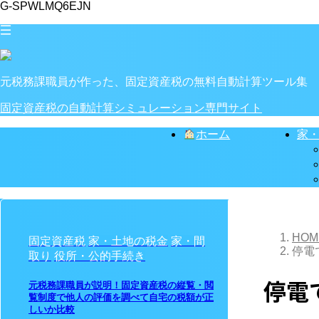
G-SPWLMQ6EJN
元税務課職員が作った、固定資産税の無料自動計算ツール集
固定資産税の自動計算シミュレーション専門サイト
ホーム
家
HOM
固定資産税
家・土地の税金
家・間
停電
取り
役所・公的手続き
停電
元税務課職員が説明！固定資産税の縦覧・閲
覧制度で他人の評価を調べて自宅の税額が正
しいか比較