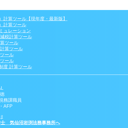
）計算ツール【現年度・最新版】
）計算ツール
ミュレーション
 減税計算ツール
計算ツール
税計算ツール
算ツール
算ツール
制度 計算ツール
L
一徳
税務課職員
AFP
は
士 気仙沼岩渕法務事務所へ