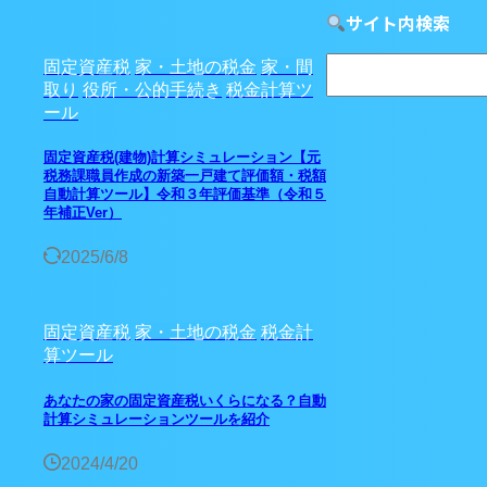
サイト内検索
固定資産税
家・土地の税金
家・間
取り
役所・公的手続き
税金計算ツ
ール
固定資産税(建物)計算シミュレーション【元
税務課職員作成の新築一戸建て評価額・税額
自動計算ツール】令和３年評価基準（令和５
年補正Ver）
2025/6/8
固定資産税
家・土地の税金
税金計
算ツール
あなたの家の固定資産税いくらになる？自動
計算シミュレーションツールを紹介
2024/4/20