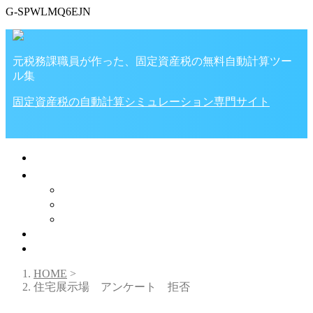
G-SPWLMQ6EJN
元税務課職員が作った、固定資産税の無料自動計算ツー
ル集
固定資産税の自動計算シミュレーション専門サイト
🏠ホーム
家・土地の税金
税金計算ツール
固定資産税
不動産取得税
プライバシーポリシー
✉お問い合わせ
HOME
>
住宅展示場 アンケート 拒否