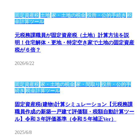
固定資産税
土地
家・土地の税金
役所・公的手続き
税
金計算ツール
元税務課職員が固定資産税（土地）計算方法を説
明！住宅解体・更地・特定空き家で土地の固定資産
税が６倍？
2026/6/22
固定資産税
家・土地の税金
家・間取り
役所・公的手
続き
税金計算ツール
固定資産税(建物)計算シミュレーション【元税務課
職員作成の新築一戸建て評価額・税額自動計算ツー
ル】令和３年評価基準（令和５年補正Ver）
2025/6/8