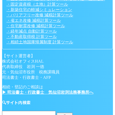
・固定資産税（土地）計算ツール
・新築住宅の軽減シミュレーション
・バリアフリー改修 減税計算ツール
・省エネ改修 減税計算ツール
・住宅耐震改修 減税計算ツール
・経年減点 自動計算ツール
・不動産取得税 計算ツール
・相続土地国庫帰属制度 計算ツール
【サイト運営者】
株式会社オフィスHAL
代表取締役 岩渕 一徳
元・気仙沼市役所 税務課職員
司法書士・行政書士・AFP
相続・登記のご相談は
▶ 司法書士・行政書士 気仙沼岩渕法務事務所へ
🔍サイト内検索