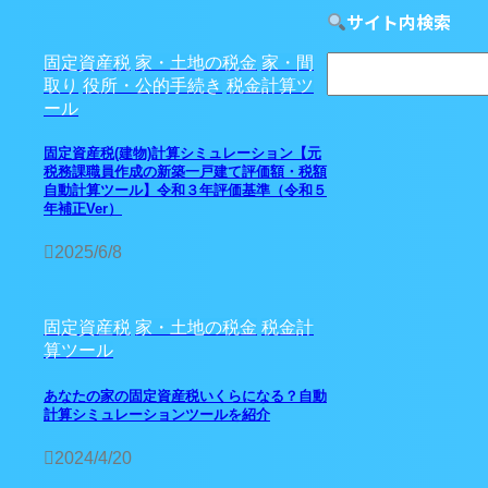
サイト内検索
固定資産税
家・土地の税金
家・間
取り
役所・公的手続き
税金計算ツ
ール
固定資産税(建物)計算シミュレーション【元
税務課職員作成の新築一戸建て評価額・税額
自動計算ツール】令和３年評価基準（令和５
年補正Ver）
2025/6/8
固定資産税
家・土地の税金
税金計
算ツール
あなたの家の固定資産税いくらになる？自動
計算シミュレーションツールを紹介
2024/4/20