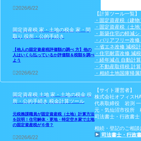
2026/6/22
【計算ツール一覧】
・固定資産税（建物
・固定資産税（土地
固定資産税
家・土地の税金
家・間
・新築住宅の軽減シ
取り
役所・公的手続き
・バリアフリー改修
・省エネ改修 減税
【他人の固定資産税評価額の調べ 方】他の
・住宅耐震改修 減
人はいくら払っているか評価額＆税額を調べ
・経年減点 自動計
よう
・不動産取得税 計
2026/6/22
・相続土地国庫帰属
【サイト運営者】
固定資産税
土地
家・土地の税金
役
株式会社オフィスHA
所・公的手続き
税金計算ツール
代表取締役 岩渕 
元・気仙沼市役所 
元税務課職員が固定資産税（土地）計算方法
司法書士・行政書士・
を説明！住宅解体・更地・特定空き家で土地
の固定資産税が６倍？
相続・登記のご相談
司法書士・行政書
2026/6/22