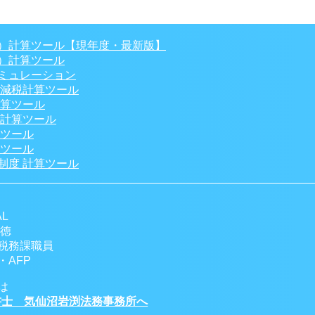
）計算ツール【現年度・最新版】
）計算ツール
ミュレーション
 減税計算ツール
計算ツール
税計算ツール
算ツール
算ツール
制度 計算ツール
L
一徳
税務課職員
AFP
は
士 気仙沼岩渕法務事務所へ