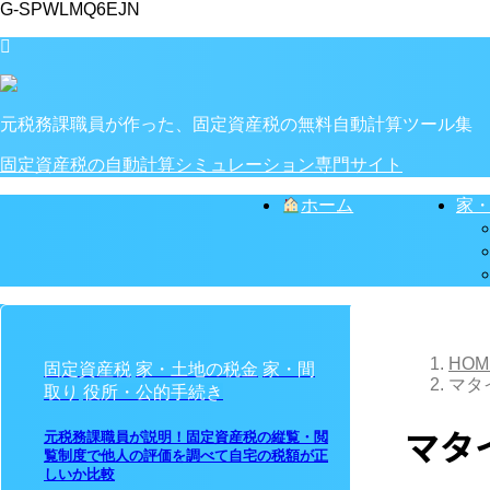
G-SPWLMQ6EJN
元税務課職員が作った、固定資産税の無料自動計算ツール集
固定資産税の自動計算シミュレーション専門サイト
ホーム
家
HOM
固定資産税
家・土地の税金
家・間
マタ
取り
役所・公的手続き
マタ
元税務課職員が説明！固定資産税の縦覧・閲
覧制度で他人の評価を調べて自宅の税額が正
しいか比較