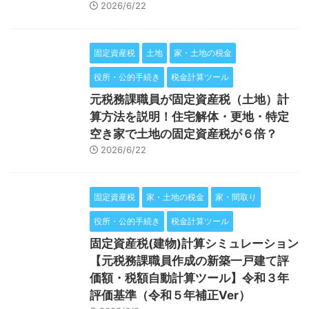
2026/6/22
固定資産税
土地
家・土地の税金
役所・公的手続き
税金計算ツール
元税務課職員が固定資産税（土地）計
算方法を説明！住宅解体・更地・特定
空き家で土地の固定資産税が６倍？
2026/6/22
固定資産税
家・土地の税金
家・間取り
役所・公的手続き
税金計算ツール
固定資産税(建物)計算シミュレーション
【元税務課職員作成の新築一戸建て評
価額・税額自動計算ツール】令和３年
評価基準（令和５年補正Ver）