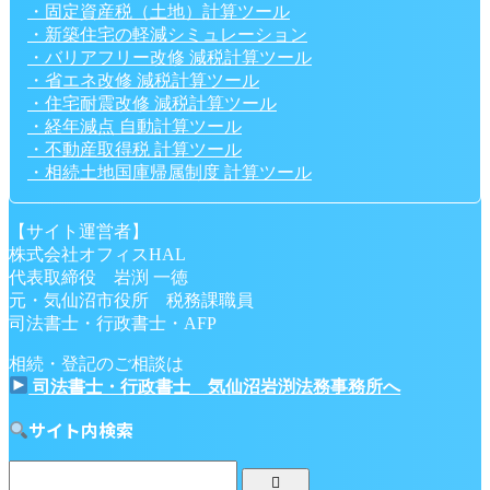
・固定資産税（土地）計算ツール
・新築住宅の軽減シミュレーション
・バリアフリー改修 減税計算ツール
・省エネ改修 減税計算ツール
・住宅耐震改修 減税計算ツール
・経年減点 自動計算ツール
・不動産取得税 計算ツール
・相続土地国庫帰属制度 計算ツール
【サイト運営者】
株式会社オフィスHAL
代表取締役 岩渕 一徳
元・気仙沼市役所 税務課職員
司法書士・行政書士・AFP
相続・登記のご相談は
司法書士・行政書士 気仙沼岩渕法務事務所へ
サイト内検索