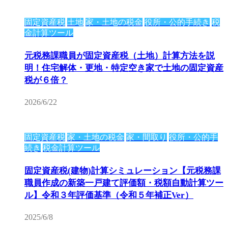
固定資産税
土地
家・土地の税金
役所・公的手続き
税
金計算ツール
元税務課職員が固定資産税（土地）計算方法を説
明！住宅解体・更地・特定空き家で土地の固定資産
税が６倍？
2026/6/22
固定資産税
家・土地の税金
家・間取り
役所・公的手
続き
税金計算ツール
固定資産税(建物)計算シミュレーション【元税務課
職員作成の新築一戸建て評価額・税額自動計算ツー
ル】令和３年評価基準（令和５年補正Ver）
2025/6/8