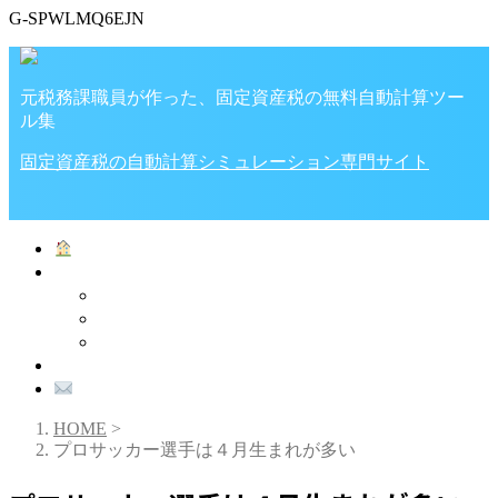
G-SPWLMQ6EJN
元税務課職員が作った、固定資産税の無料自動計算ツー
ル集
固定資産税の自動計算シミュレーション専門サイト
ホーム
家・土地の税金
税金計算ツール
固定資産税
不動産取得税
プライバシーポリシー
お問い合わせ
HOME
>
プロサッカー選手は４月生まれが多い