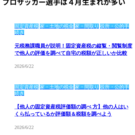
プロサッカー選手は４月生まれが多い
固定資産税
家・土地の税金
家・間取り
役所・公的手
続き
元税務課職員が説明！固定資産税の縦覧・閲覧制度
で他人の評価を調べて自宅の税額が正しいか比較
2026/6/22
固定資産税
家・土地の税金
家・間取り
役所・公的手
続き
【他人の固定資産税評価額の調べ 方】他の人はい
くら払っているか評価額＆税額を調べよう
2026/6/22