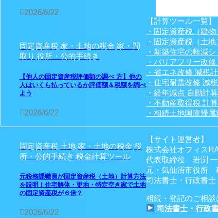
2026/6/22
【計算ツール一覧】
・固定資産税（建物
・固定資産税（土地
固定資産税
家・土地の税金
家・間
・新築住宅の軽減シ
取り
役所・公的手続き
・バリアフリー改修
・省エネ改修 減税
【他人の固定資産税評価額の調べ 方】他の
・住宅耐震改修 減
人はいくら払っているか評価額＆税額を調べ
・経年減点 自動計
よう
・不動産取得税 計
2026/6/22
・相続土地国庫帰属
【サイト運営者】
固定資産税
土地
家・土地の税金
役
株式会社オフィスHA
所・公的手続き
税金計算ツール
代表取締役 岩渕 
元・気仙沼市役所 
元税務課職員が固定資産税（土地）計算方法
司法書士・行政書士・
を説明！住宅解体・更地・特定空き家で土地
の固定資産税が６倍？
相続・登記のご相談
司法書士・行政書
2026/6/22