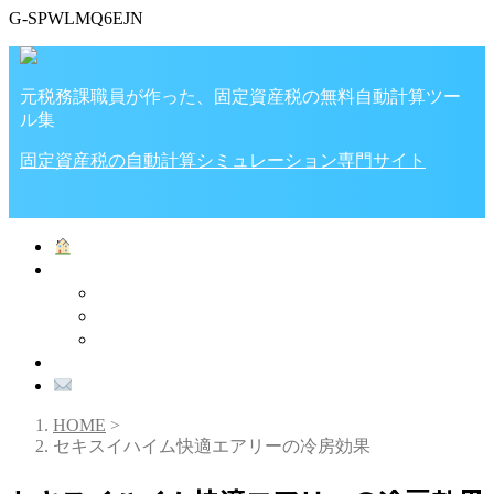
G-SPWLMQ6EJN
元税務課職員が作った、固定資産税の無料自動計算ツー
ル集
固定資産税の自動計算シミュレーション専門サイト
ホーム
家・土地の税金
税金計算ツール
固定資産税
不動産取得税
プライバシーポリシー
お問い合わせ
HOME
>
セキスイハイム快適エアリーの冷房効果