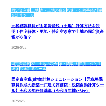
固定資産税
土地
家・土地の税金
役所・公的手続き
税
金計算ツール
元税務課職員が固定資産税（土地）計算方法を説
明！住宅解体・更地・特定空き家で土地の固定資産
税が６倍？
2026/6/22
固定資産税
家・土地の税金
家・間取り
役所・公的手
続き
税金計算ツール
固定資産税(建物)計算シミュレーション【元税務課
職員作成の新築一戸建て評価額・税額自動計算ツー
ル】令和３年評価基準（令和５年補正Ver）
2025/6/8