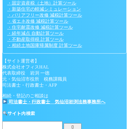
・固定資産税（土地）計算ツール
・新築住宅の軽減シミュレーション
・バリアフリー改修 減税計算ツール
・省エネ改修 減税計算ツール
・住宅耐震改修 減税計算ツール
・経年減点 自動計算ツール
・不動産取得税 計算ツール
・相続土地国庫帰属制度 計算ツール
【サイト運営者】
株式会社オフィスHAL
代表取締役 岩渕 一徳
元・気仙沼市役所 税務課職員
司法書士・行政書士・AFP
相続・登記のご相談は
司法書士・行政書士 気仙沼岩渕法務事務所へ
サイト内検索