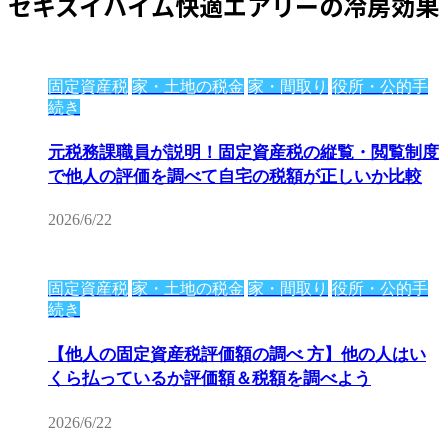
セキスイハイム快適エアリーの冷房効果
固定資産税
家・土地の税金
家・間取り
役所・公的手
続き
元税務課職員が説明！固定資産税の縦覧・閲覧制度
で他人の評価を調べて自宅の税額が正しいか比較
2026/6/22
固定資産税
家・土地の税金
家・間取り
役所・公的手
続き
【他人の固定資産税評価額の調べ 方】他の人はい
くら払っているか評価額＆税額を調べよう
2026/6/22