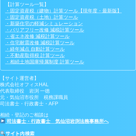
【計算ツール一覧】
・固定資産税（建物）計算ツール【現年度・最新版】
・固定資産税（土地）計算ツール
・新築住宅の軽減シミュレーション
・バリアフリー改修 減税計算ツール
・省エネ改修 減税計算ツール
・住宅耐震改修 減税計算ツール
・経年減点 自動計算ツール
・不動産取得税 計算ツール
・相続土地国庫帰属制度 計算ツール
【サイト運営者】
株式会社オフィスHAL
代表取締役 岩渕 一徳
元・気仙沼市役所 税務課職員
司法書士・行政書士・AFP
相続・登記のご相談は
司法書士・行政書士 気仙沼岩渕法務事務所へ
サイト内検索