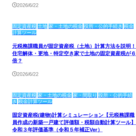
2026/6/22
固定資産税
土地
家・土地の税金
役所・公的手続き
税金
計算ツール
元税務課職員が固定資産税（土地）計算方法を説明！
住宅解体・更地・特定空き家で土地の固定資産税が６
倍？
2026/6/22
固定資産税
家・土地の税金
家・間取り
役所・公的手続
き
税金計算ツール
固定資産税(建物)計算シミュレーション【元税務課職
員作成の新築一戸建て評価額・税額自動計算ツール】
令和３年評価基準（令和５年補正Ver）