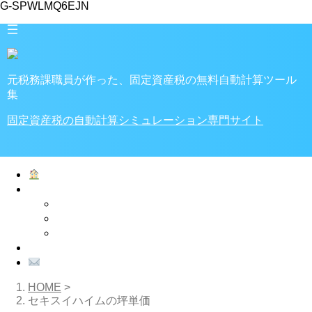
G-SPWLMQ6EJN
元税務課職員が作った、固定資産税の無料自動計算ツール
集
固定資産税の自動計算シミュレーション専門サイト
ホーム
家・土地の税金
税金計算ツール
固定資産税
不動産取得税
プライバシーポリシー
お問い合わせ
HOME
>
セキスイハイムの坪単価