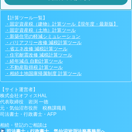
【計算ツール一覧】
・固定資産税（建物）計算ツール【現年度・最新版】
・固定資産税（土地）計算ツール
・新築住宅の軽減シミュレーション
・バリアフリー改修 減税計算ツール
・省エネ改修 減税計算ツール
・住宅耐震改修 減税計算ツール
・経年減点 自動計算ツール
・不動産取得税 計算ツール
・相続土地国庫帰属制度 計算ツール
【サイト運営者】
株式会社オフィスHAL
代表取締役 岩渕 一徳
元・気仙沼市役所 税務課職員
司法書士・行政書士・AFP
相続・登記のご相談は
司法書士・行政書士 気仙沼岩渕法務事務所へ