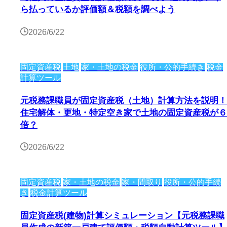
ら払っているか評価額＆税額を調べよう
2026/6/22
固定資産税
土地
家・土地の税金
役所・公的手続き
税金
計算ツール
元税務課職員が固定資産税（土地）計算方法を説明！
住宅解体・更地・特定空き家で土地の固定資産税が６
倍？
2026/6/22
固定資産税
家・土地の税金
家・間取り
役所・公的手続
き
税金計算ツール
固定資産税(建物)計算シミュレーション【元税務課職