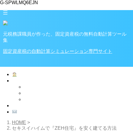
G-SPWLMQ6EJN
元税務課職員が作った、固定資産税の無料自動計算ツール
集
固定資産税の自動計算シミュレーション専門サイト
ホーム
家・土地の税金
税金計算ツール
固定資産税
不動産取得税
プライバシーポリシー
お問い合わせ
HOME
>
セキスイハイムで『ZEH住宅』を安く建てる方法