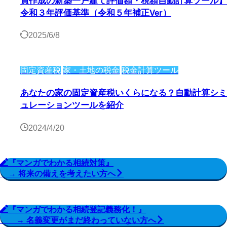
員作成の新築一戸建て評価額・税額自動計算ツール】
令和３年評価基準（令和５年補正Ver）
2025/6/8
固定資産税
家・土地の税金
税金計算ツール
あなたの家の固定資産税いくらになる？自動計算シミ
ュレーションツールを紹介
2024/4/20
『マンガでわかる相続対策』
→ 将来の備えを考えたい方へ
『マンガでわかる相続登記義務化！』
→ 名義変更がまだ終わっていない方へ