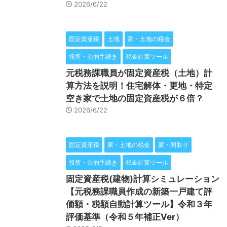
2026/6/22
固定資産税
土地
家・土地の税金
役所・公的手続き
税金計算ツール
元税務課職員が固定資産税（土地）計
算方法を説明！住宅解体・更地・特定
空き家で土地の固定資産税が６倍？
2026/6/22
固定資産税
家・土地の税金
家・間取り
役所・公的手続き
税金計算ツール
固定資産税(建物)計算シミュレーション
【元税務課職員作成の新築一戸建て評
価額・税額自動計算ツール】令和３年
評価基準（令和５年補正Ver）