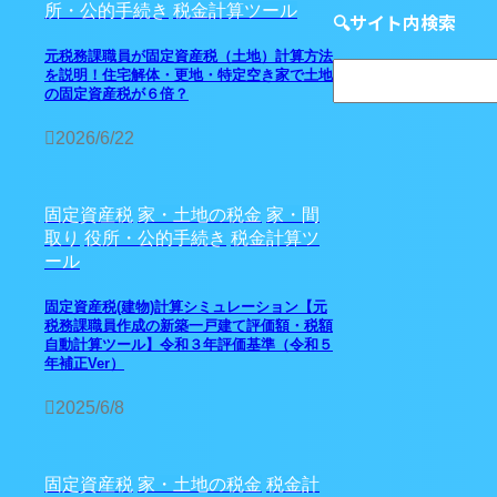
所・公的手続き
税金計算ツール
🔍サイト内検索
元税務課職員が固定資産税（土地）計算方法
を説明！住宅解体・更地・特定空き家で土地
の固定資産税が６倍？
2026/6/22
固定資産税
家・土地の税金
家・間
取り
役所・公的手続き
税金計算ツ
ール
固定資産税(建物)計算シミュレーション【元
税務課職員作成の新築一戸建て評価額・税額
自動計算ツール】令和３年評価基準（令和５
年補正Ver）
2025/6/8
固定資産税
家・土地の税金
税金計