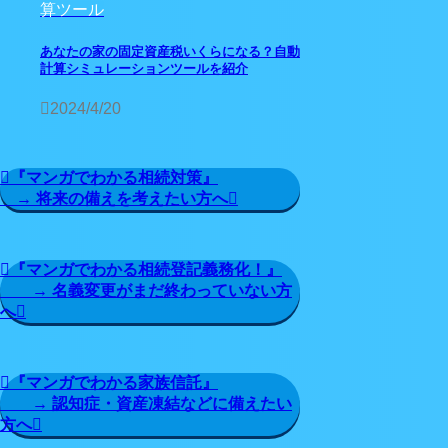
算ツール
あなたの家の固定資産税いくらになる？自動
計算シミュレーションツールを紹介
2024/4/20
『マンガでわかる相続対策』
→ 将来の備えを考えたい方へ
『マンガでわかる相続登記義務化！』
→ 名義変更がまだ終わっていない方
へ
『マンガでわかる家族信託』
→ 認知症・資産凍結などに備えたい
方へ