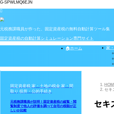
G-SPWLMQ6EJN
元税務課職員が作った、固定資産税の無料自動計算ツール集
固定資産税の自動計算シミュレーション専門サイト
家
🏠ホーム
HOM
固定資産税
家・土地の税金
家・間
セキ
取り
役所・公的手続き
セキ
元税務課職員が説明！固定資産税の縦覧・閲
覧制度で他人の評価を調べて自宅の税額が正
しいか比較