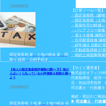
2026/6/22
【計算ツール一覧】
・固定資産税（建物
・固定資産税（土地
・新築住宅の軽減シ
・バリアフリー改修
・省エネ改修 減税
・住宅耐震改修 減
・経年減点 自動計
・不動産取得税 計
固定資産税
家・土地の税金
家・間
・相続土地国庫帰属
取り
役所・公的手続き
【サイト運営者】
【他人の固定資産税評価額の調べ 方】他の
株式会社オフィスHA
人はいくら払っているか評価額＆税額を調べ
代表取締役 岩渕 
よう
元・気仙沼市役所 
2026/6/22
司法書士・行政書士・
相続・登記のご相談
▶ 司法書士・行政
固定資産税
土地
家・土地の税金
役