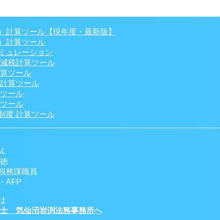
）計算ツール【現年度・最新版】
）計算ツール
ミュレーション
 減税計算ツール
計算ツール
税計算ツール
算ツール
算ツール
制度 計算ツール
L
一徳
税務課職員
AFP
は
書士 気仙沼岩渕法務事務所へ