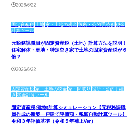
2026/6/22
固定資産税
土地
家・土地の税金
役所・公的手続き
税金
計算ツール
元税務課職員が固定資産税（土地）計算方法を説明！
住宅解体・更地・特定空き家で土地の固定資産税が６
倍？
2026/6/22
固定資産税
家・土地の税金
家・間取り
役所・公的手続
き
税金計算ツール
固定資産税(建物)計算シミュレーション【元税務課職
員作成の新築一戸建て評価額・税額自動計算ツール】
令和３年評価基準（令和５年補正Ver）