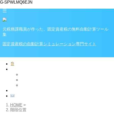
G-SPWLMQ6EJN
元税務課職員が作った、固定資産税の無料自動計算ツール
集
固定資産税の自動計算シミュレーション専門サイト
ホーム
家・土地の税金
税金計算ツール
固定資産税
不動産取得税
プライバシーポリシー
お問い合わせ
HOME
>
階段位置