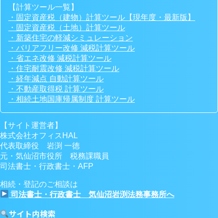
【計算ツール一覧】
・固定資産税（建物）計算ツール【現年度・最新版】
・固定資産税（土地）計算ツール
・新築住宅の軽減シミュレーション
・バリアフリー改修 減税計算ツール
・省エネ改修 減税計算ツール
・住宅耐震改修 減税計算ツール
・経年減点 自動計算ツール
・不動産取得税 計算ツール
・相続土地国庫帰属制度 計算ツール
【サイト運営者】
株式会社オフィスHAL
代表取締役 岩渕 一徳
元・気仙沼市役所 税務課職員
司法書士・行政書士・AFP
相続・登記のご相談は
司法書士・行政書士 気仙沼岩渕法務事務所へ
サイト内検索