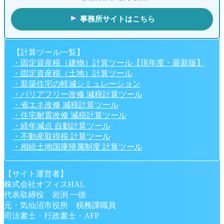
事務所サイトはこちら
【計算ツール一覧】
・固定資産税（建物）計算ツール【現年度・最新版】
・固定資産税（土地）計算ツール
・新築住宅の軽減シミュレーション
・バリアフリー改修 減税計算ツール
・省エネ改修 減税計算ツール
・住宅耐震改修 減税計算ツール
・経年減点 自動計算ツール
・不動産取得税 計算ツール
・相続土地国庫帰属制度 計算ツール
【サイト運営者】
株式会社オフィスHAL
代表取締役 岩渕 一徳
元・気仙沼市役所 税務課職員
司法書士・行政書士・AFP