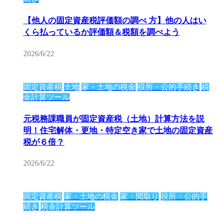
【他人の固定資産税評価額の調べ 方】他の人はい
くら払っているか評価額＆税額を調べよう
2026/6/22
固定資産税
土地
家・土地の税金
役所・公的手続き
税
金計算ツール
元税務課職員が固定資産税（土地）計算方法を説
明！住宅解体・更地・特定空き家で土地の固定資産
税が６倍？
2026/6/22
固定資産税
家・土地の税金
家・間取り
役所・公的手
続き
税金計算ツール