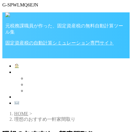
G-SPWLMQ6EJN
元税務課職員が作った、固定資産税の無料自動計算ツー
ル集
固定資産税の自動計算シミュレーション専門サイト
ホーム
家・土地の税金
税金計算ツール
固定資産税
不動産取得税
プライバシーポリシー
お問い合わせ
HOME
>
理想のおすすめ一軒家間取り