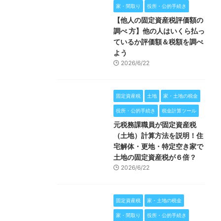
家・間取り
役所・公的手続き
【他人の固定資産税評価額の
調べ 方】他の人はいくら払っ
ているか評価額＆税額を調べ
よう
2026/6/22
固定資産税
土地
家・土地の税金
役所・公的手続き
税金計算ツール
元税務課職員が固定資産税
（土地）計算方法を説明！住
宅解体・更地・特定空き家で
土地の固定資産税が６倍？
2026/6/22
固定資産税
家・土地の税金
家・間取り
役所・公的手続き