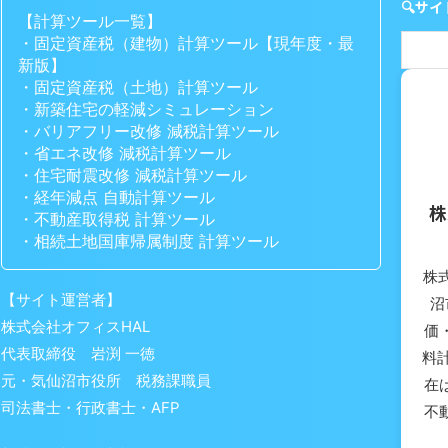
🔍サ
【計算ツール一覧】
・固定資産税（建物）計算ツール【現年度・最
新版】
・固定資産税（土地）計算ツール
・新築住宅の軽減シミュレーション
・バリアフリー改修 減税計算ツール
・省エネ改修 減税計算ツール
・住宅耐震改修 減税計算ツール
・経年減点 自動計算ツール
株
・不動産取得税 計算ツール
・相続土地国庫帰属制度 計算ツール
株
【サイト運営者】
沼
株式会社オフィスHAL
価
代表取締役 岩渕 一徳
料
元・気仙沼市役所 税務課職員
在
司法書士・行政書士・AFP
不