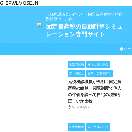
G-SPWLMQ6EJN
元税務課職員が作った、固定資産税の無料自
動計算ツール集
固定資産税の自動計算シミュ
レーション専門サイト
🏠ホー
固定資産税
家・土地の税金
家・間取り
役所・公的手続き
元税務課職員が説明！固定資
産税の縦覧・閲覧制度で他人
の評価を調べて自宅の税額が
正しいか比較
2026/6/22
固定資産税
家・土地の税金