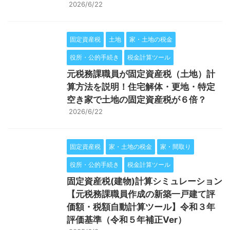
2026/6/22
固定資産税
土地
家・土地の税金
役所・公的手続き
税金計算ツール
元税務課職員が固定資産税（土地）計
算方法を説明！住宅解体・更地・特定
空き家で土地の固定資産税が６倍？
2026/6/22
固定資産税
家・土地の税金
家・間取り
役所・公的手続き
税金計算ツール
固定資産税(建物)計算シミュレーション
【元税務課職員作成の新築一戸建て評
価額・税額自動計算ツール】令和３年
評価基準（令和５年補正Ver）