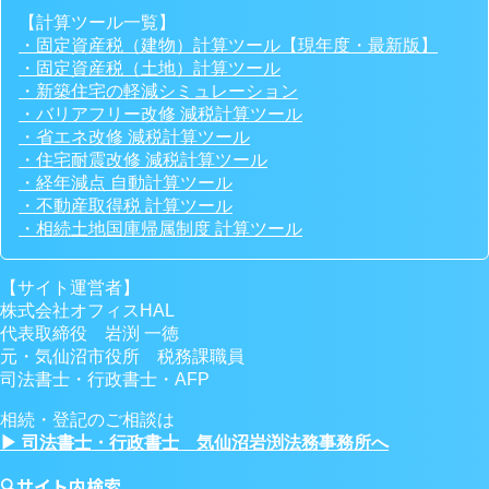
【計算ツール一覧】
・固定資産税（建物）計算ツール【現年度・最新版】
・固定資産税（土地）計算ツール
・新築住宅の軽減シミュレーション
・バリアフリー改修 減税計算ツール
・省エネ改修 減税計算ツール
・住宅耐震改修 減税計算ツール
・経年減点 自動計算ツール
・不動産取得税 計算ツール
・相続土地国庫帰属制度 計算ツール
【サイト運営者】
株式会社オフィスHAL
代表取締役 岩渕 一徳
元・気仙沼市役所 税務課職員
司法書士・行政書士・AFP
相続・登記のご相談は
▶ 司法書士・行政書士 気仙沼岩渕法務事務所へ
🔍サイト内検索