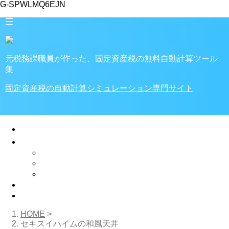
G-SPWLMQ6EJN
元税務課職員が作った、固定資産税の無料自動計算ツール
集
固定資産税の自動計算シミュレーション専門サイト
🏠ホーム
家・土地の税金
税金計算ツール
固定資産税
不動産取得税
プライバシーポリシー
✉お問い合わせ
HOME
>
セキスイハイムの和風天井