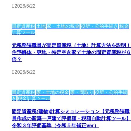
2026/6/22
固定資産税
土地
家・土地の税金
役所・公的手続き
税金
計算ツール
元税務課職員が固定資産税（土地）計算方法を説明！
住宅解体・更地・特定空き家で土地の固定資産税が６
倍？
2026/6/22
固定資産税
家・土地の税金
家・間取り
役所・公的手続
き
税金計算ツール
固定資産税(建物)計算シミュレーション【元税務課職
員作成の新築一戸建て評価額・税額自動計算ツール】
令和３年評価基準（令和５年補正Ver）