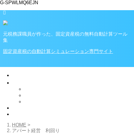
G-SPWLMQ6EJN
元税務課職員が作った、固定資産税の無料自動計算ツール
集
固定資産税の自動計算シミュレーション専門サイト
🏠ホーム
家・土地の税金
税金計算ツール
固定資産税
不動産取得税
プライバシーポリシー
✉お問い合わせ
HOME
>
アパート経営 利回り