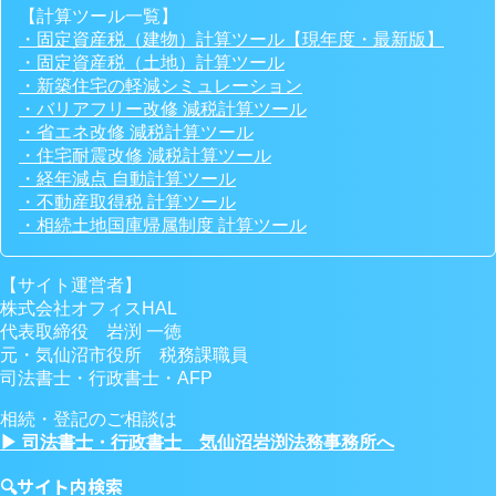
【計算ツール一覧】
・固定資産税（建物）計算ツール【現年度・最新版】
・固定資産税（土地）計算ツール
・新築住宅の軽減シミュレーション
・バリアフリー改修 減税計算ツール
・省エネ改修 減税計算ツール
・住宅耐震改修 減税計算ツール
・経年減点 自動計算ツール
・不動産取得税 計算ツール
・相続土地国庫帰属制度 計算ツール
【サイト運営者】
株式会社オフィスHAL
代表取締役 岩渕 一徳
元・気仙沼市役所 税務課職員
司法書士・行政書士・AFP
相続・登記のご相談は
▶ 司法書士・行政書士 気仙沼岩渕法務事務所へ
🔍サイト内検索