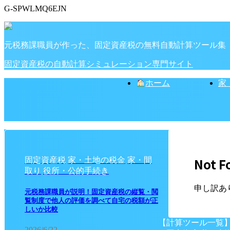
G-SPWLMQ6EJN
元税務課職員が作った、固定資産税の無料自動計算ツール集
固定資産税の自動計算シミュレーション専門サイト
ホーム
家
Not F
固定資産税
家・土地の税金
家・間
取り
役所・公的手続き
申し訳あ
元税務課職員が説明！固定資産税の縦覧・閲
覧制度で他人の評価を調べて自宅の税額が正
しいか比較
【計算ツール一覧
2026/6/22