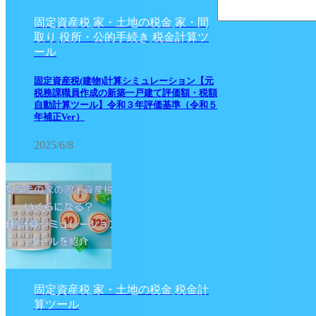
固定資産税
家・土地の税金
家・間
取り
役所・公的手続き
税金計算ツ
ール
固定資産税(建物)計算シミュレーション【元
税務課職員作成の新築一戸建て評価額・税額
自動計算ツール】令和３年評価基準（令和５
年補正Ver）
2025/6/8
固定資産税
家・土地の税金
税金計
算ツール