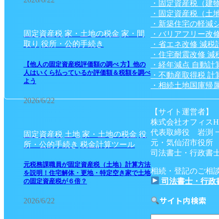
・固定資産税（建
・固定資産税（土
・新築住宅の軽減
固定資産税
家・土地の税金
家・間
・バリアフリー改修
取り
役所・公的手続き
・省エネ改修 減税
・住宅耐震改修 減
・経年減点 自動計
【他人の固定資産税評価額の調べ 方】他の
人はいくら払っているか評価額＆税額を調べ
・不動産取得税 計
よう
・相続土地国庫帰属
2026/6/22
【サイト運営者】
株式会社オフィスH
代表取締役 岩渕 
固定資産税
土地
家・土地の税金
役
元・気仙沼市役所
所・公的手続き
税金計算ツール
司法書士・行政書士
元税務課職員が固定資産税（土地）計算方法
相続・登記のご相
を説明！住宅解体・更地・特定空き家で土地
司法書士・行政
の固定資産税が６倍？
サイト内検索
2026/6/22