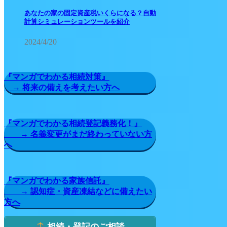
あなたの家の固定資産税いくらになる？自動
計算シミュレーションツールを紹介
2024/4/20
『マンガでわかる相続対策』
→ 将来の備えを考えたい方へ
『マンガでわかる相続登記義務化！』
→ 名義変更がまだ終わっていない方
へ
『マンガでわかる家族信託』
→ 認知症・資産凍結などに備えたい
方へ
相続・登記のご相談