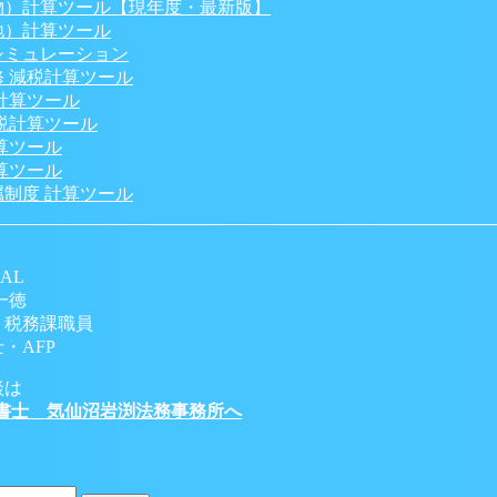
物）計算ツール【現年度・最新版】
地）計算ツール
シミュレーション
 減税計算ツール
計算ツール
税計算ツール
算ツール
算ツール
制度 計算ツール
AL
一徳
 税務課職員
・AFP
談は
書士 気仙沼岩渕法務事務所へ