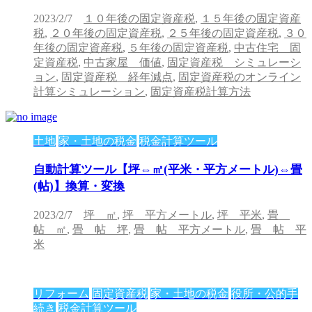
2023/2/7
１０年後の固定資産税
,
１５年後の固定資産
税
,
２０年後の固定資産税
,
２５年後の固定資産税
,
３０
年後の固定資産税
,
５年後の固定資産税
,
中古住宅 固
定資産税
,
中古家屋 価値
,
固定資産税 シミュレーシ
ョン
,
固定資産税 経年減点
,
固定資産税のオンライン
計算シミュレーション
,
固定資産税計算方法
土地
家・土地の税金
税金計算ツール
自動計算ツール【坪⇔㎡(平米・平方メートル)⇔畳
(帖)】換算・変換
2023/2/7
坪 ㎡
,
坪 平方メートル
,
坪 平米
,
畳
帖 ㎡
,
畳 帖 坪
,
畳 帖 平方メートル
,
畳 帖 平
米
リフォーム
固定資産税
家・土地の税金
役所・公的手
続き
税金計算ツール