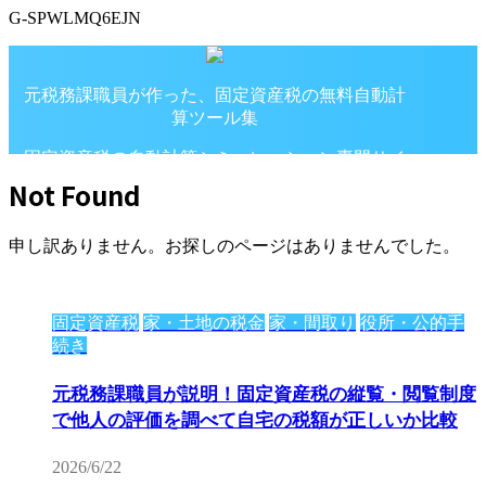
G-SPWLMQ6EJN
元税務課職員が作った、固定資産税の無料自動計
算ツール集
固定資産税の自動計算シミュレーション専門サイ
ト
Not Found
申し訳ありません。お探しのページはありませんでした。
固定資産税
家・土地の税金
家・間取り
役所・公的手
続き
元税務課職員が説明！固定資産税の縦覧・閲覧制度
で他人の評価を調べて自宅の税額が正しいか比較
2026/6/22