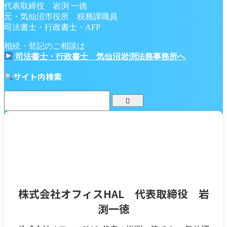
代表取締役 岩渕 一徳
元・気仙沼市役所 税務課職員
2023/1/20
固定資産税 シミュレーション
,
固定資産税
司法書士・行政書士・AFP
のオンライン計算シミュレーション
,
固定資産税計算方
法
,
新築住宅軽減 シミュレーション
相続・登記のご相談は
司法書士・行政書士 気仙沼岩渕法務事務所へ
サイト内検索
固定資産税
土地
家・土地の税金
税金計算ツール
固定資産税(土地)自動計算シミュレーション【元税
務課職員作成の住宅用地特例による軽減・減税額計
算ツール】
2026/7/16
土地の固定資産税の計算ツール
,
土地の固定
資産税の計算方法
,
土地の固定資産税は家が建っている
と減税される？
株式会社オフィスHAL 代表取締役 岩
不動産取得税
土地
家・土地の税金
家・間取り
役所・
渕一徳
公的手続き
税金計算ツール