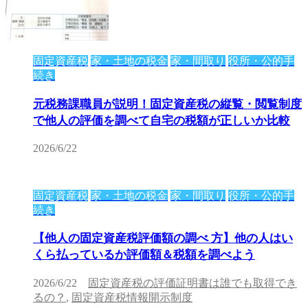
固定資産税
家・土地の税金
家・間取り
役所・公的手
続き
元税務課職員が説明！固定資産税の縦覧・閲覧制度
で他人の評価を調べて自宅の税額が正しいか比較
2026/6/22
固定資産税
家・土地の税金
家・間取り
役所・公的手
続き
【他人の固定資産税評価額の調べ 方】他の人はい
くら払っているか評価額＆税額を調べよう
2026/6/22
固定資産税の評価証明書は誰でも取得でき
るの？
,
固定資産税情報開示制度