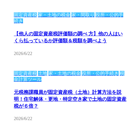
固定資産税
家・土地の税金
家・間取り
役所・公的手
続き
【他人の固定資産税評価額の調べ 方】他の人はい
くら払っているか評価額＆税額を調べよう
2026/6/22
固定資産税
土地
家・土地の税金
役所・公的手続き
税
金計算ツール
元税務課職員が固定資産税（土地）計算方法を説
明！住宅解体・更地・特定空き家で土地の固定資産
税が６倍？
2026/6/22