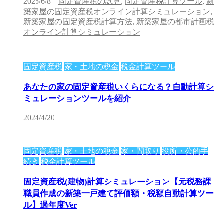
2025/6/8
固定資産税の試算
,
固定資産税計算ツール
,
新
築家屋の固定資産税オンライン計算シミュレーション
,
新築家屋の固定資産税計算方法
,
新築家屋の都市計画税
オンライン計算シミュレーション
固定資産税
家・土地の税金
税金計算ツール
あなたの家の固定資産税いくらになる？自動計算シ
ミュレーションツールを紹介
2024/4/20
固定資産税
家・土地の税金
家・間取り
役所・公的手
続き
税金計算ツール
固定資産税(建物)計算シミュレーション【元税務課
職員作成の新築一戸建て評価額・税額自動計算ツー
ル】過年度Ver