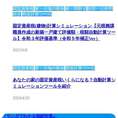
固定資産税
家・土地の税金
家・間取り
役所・公的手
続き
税金計算ツール
固定資産税(建物)計算シミュレーション【元税務課
職員作成の新築一戸建て評価額・税額自動計算ツー
ル】令和３年評価基準（令和５年補正Ver）
2025/6/8
固定資産税
家・土地の税金
税金計算ツール
あなたの家の固定資産税いくらになる？自動計算シ
ミュレーションツールを紹介
2024/4/20
『マンガでわかる相続対策』