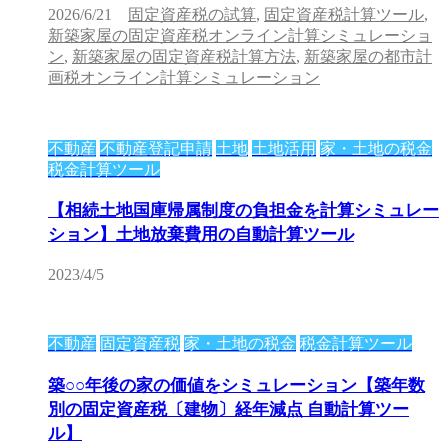
2026/6/21
固定資産税の試算
,
固定資産税計算ツール
,
新築家屋の固定資産税オンライン計算シミュレーショ
ン
,
新築家屋の固定資産税計算方法
,
新築家屋の都市計
画税オンライン計算シミュレーション
不動産
不動産登記申請
土地
土地活用
家・土地の税金
税金計算ツール
【相続土地国庫帰属制度の負担金を計算シミュレー
ション】土地放棄費用の自動計算ツール
2023/4/5
不動産
固定資産税
家・土地の税金
税金計算ツール
築○○年後の家の価値をシミュレーション【築年数
別の固定資産税〔建物〕経年減点 自動計算ツー
ル】