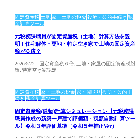
固定資産税
土地
家・土地の税金
役所・公的手続き
税
金計算ツール
元税務課職員が固定資産税（土地）計算方法を説
明！住宅解体・更地・特定空き家で土地の固定資産
税が６倍？
2026/6/22
固定資産税６倍
,
土地・家屋の固定資産税対
策
,
特定空き家認定
固定資産税
家・土地の税金
家・間取り
役所・公的手
続き
税金計算ツール
固定資産税(建物)計算シミュレーション【元税務課
職員作成の新築一戸建て評価額・税額自動計算ツー
ル】令和３年評価基準（令和５年補正Ver）