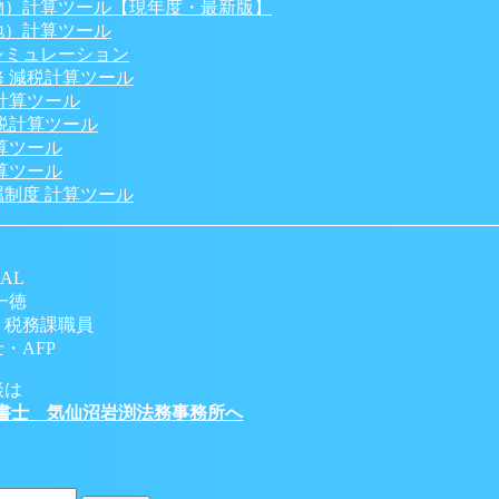
物）計算ツール【現年度・最新版】
地）計算ツール
シミュレーション
 減税計算ツール
計算ツール
税計算ツール
算ツール
算ツール
制度 計算ツール
AL
一徳
 税務課職員
・AFP
談は
書士 気仙沼岩渕法務事務所へ