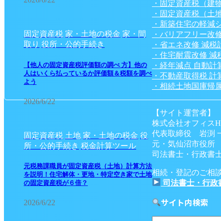
・固定資産税（建
・固定資産税（土
・新築住宅の軽減
固定資産税
家・土地の税金
家・間
・バリアフリー改修
取り
役所・公的手続き
・省エネ改修 減税
・住宅耐震改修 減
・経年減点 自動計
【他人の固定資産税評価額の調べ 方】他の
人はいくら払っているか評価額＆税額を調べ
・不動産取得税 計
よう
・相続土地国庫帰属
2026/6/22
【サイト運営者】
株式会社オフィスH
代表取締役 岩渕 
固定資産税
土地
家・土地の税金
役
元・気仙沼市役所
所・公的手続き
税金計算ツール
司法書士・行政書士
元税務課職員が固定資産税（土地）計算方法
相続・登記のご相
を説明！住宅解体・更地・特定空き家で土地
司法書士・行政
の固定資産税が６倍？
サイト内検索
2026/6/22