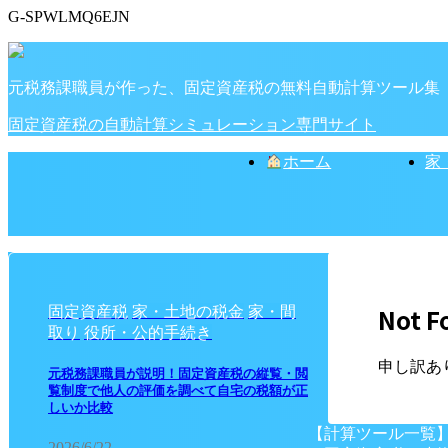
G-SPWLMQ6EJN
元税務課職員が作った、固定資産税の無料自動計算ツール集
固定資産税の自動計算シミュレーション専門サイト
ホーム
家
Not F
固定資産税
家・土地の税金
家・間
取り
役所・公的手続き
申し訳あ
元税務課職員が説明！固定資産税の縦覧・閲
覧制度で他人の評価を調べて自宅の税額が正
しいか比較
【計算ツール一覧
2026/6/22