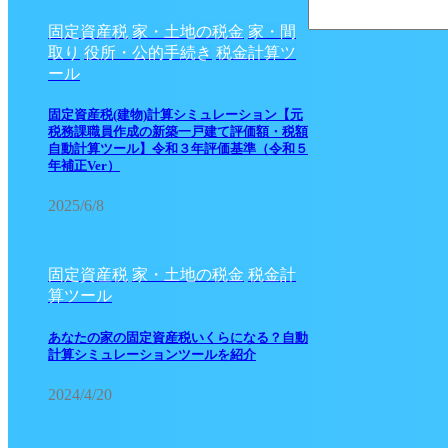
固定資産税
家・土地の税金
家・間
取り
役所・公的手続き
税金計算ツ
ール
固定資産税(建物)計算シミュレーション【元
税務課職員作成の新築一戸建て評価額・税額
自動計算ツール】令和３年評価基準（令和５
年補正Ver）
2025/6/8
固定資産税
家・土地の税金
税金計
算ツール
あなたの家の固定資産税いくらになる？自動
計算シミュレーションツールを紹介
2024/4/20