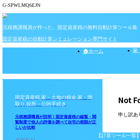
G-SPWLMQ6EJN
元税務課職員が作った、固定資産税の無料自動計算ツール集
固定資産税の自動計算シミュレーション専門サイト
家
🏠ホーム
Not F
固定資産税
家・土地の税金
家・間
取り
役所・公的手続き
申し訳あ
元税務課職員が説明！固定資産税の縦覧・閲
覧制度で他人の評価を調べて自宅の税額が正
しいか比較
【計算ツール一覧
2026/6/22