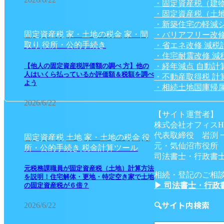
・固定資産税（建
・固定資産税（土
・新築住宅の軽減
固定資産税
家・土地の税金
家・間
・バリアフリー改修
取り
役所・公的手続き
・省エネ改修 減税
・住宅耐震改修 減
・経年減点 自動計
【他人の固定資産税評価額の調べ 方】他の
人はいくら払っているか評価額＆税額を調べ
・不動産取得税 計
よう
・相続土地国庫帰属
2026/6/22
【サイト運営者】
株式会社オフィスH
代表取締役 岩渕 
固定資産税
土地
家・土地の税金
役
元・気仙沼市役所
所・公的手続き
税金計算ツール
司法書士・行政書士
元税務課職員が固定資産税（土地）計算方法
相続・登記のご相
を説明！住宅解体・更地・特定空き家で土地
▶ 司法書士・行政
の固定資産税が６倍？
🔍サイト内検索
2026/6/22