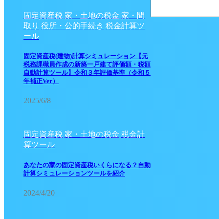
固定資産税
家・土地の税金
家・間
取り
役所・公的手続き
税金計算ツ
ール
固定資産税(建物)計算シミュレーション【元
税務課職員作成の新築一戸建て評価額・税額
自動計算ツール】令和３年評価基準（令和５
年補正Ver）
2025/6/8
固定資産税
家・土地の税金
税金計
算ツール
あなたの家の固定資産税いくらになる？自動
計算シミュレーションツールを紹介
2024/4/20