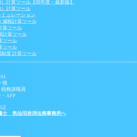
物）計算ツール【現年度・最新版】
地）計算ツール
シミュレーション
 減税計算ツール
計算ツール
税計算ツール
算ツール
算ツール
制度 計算ツール
AL
一徳
 税務課職員
・AFP
談は
書士 気仙沼岩渕法務事務所へ