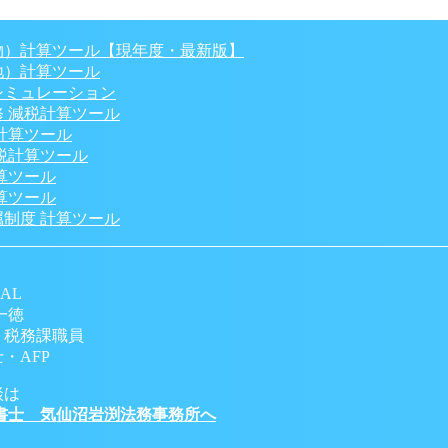
】
物）計算ツール【現年度・最新版】
地）計算ツール
シミュレーション
 減税計算ツール
計算ツール
税計算ツール
算ツール
算ツール
制度 計算ツール
AL
一徳
 税務課職員
・AFP
談は
書士 気仙沼岩渕法務事務所へ