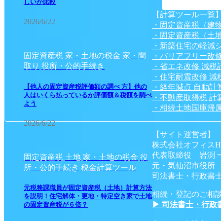
しいか比較
【計算ツール一覧
2026/6/22
・固定資産税（建
・固定資産税（土
・新築住宅の軽減
固定資産税
家・土地の税金
家・間
・バリアフリー改修
取り
役所・公的手続き
・省エネ改修 減税
・住宅耐震改修 減
・経年減点 自動計
【他人の固定資産税評価額の調べ 方】他の
人はいくら払っているか評価額＆税額を調べ
・不動産取得税 計
よう
・相続土地国庫帰属
2026/6/22
【サイト運営者】
株式会社オフィスH
代表取締役 岩渕 
固定資産税
土地
家・土地の税金
役
元・気仙沼市役所
所・公的手続き
税金計算ツール
司法書士・行政書士
元税務課職員が固定資産税（土地）計算方法
相続・登記のご相
を説明！住宅解体・更地・特定空き家で土地
▶ 司法書士・行政
の固定資産税が６倍？