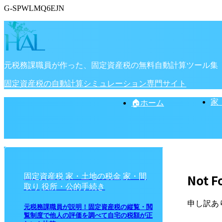
G-SPWLMQ6EJN
元税務課職員が作った、固定資産税の無料自動計算ツール集
固定資産税の自動計算シミュレーション専門サイト
家
🏠ホーム
Not F
固定資産税
家・土地の税金
家・間
取り
役所・公的手続き
申し訳あ
元税務課職員が説明！固定資産税の縦覧・閲
覧制度で他人の評価を調べて自宅の税額が正