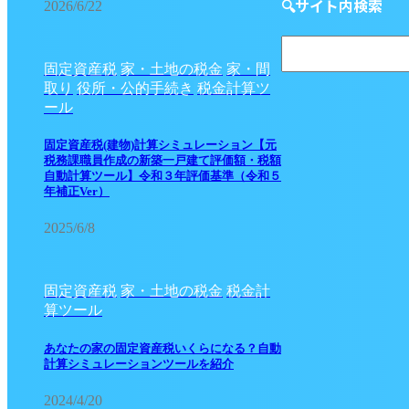
🔍サイト内検索
2026/6/22
固定資産税
家・土地の税金
家・間
取り
役所・公的手続き
税金計算ツ
ール
固定資産税(建物)計算シミュレーション【元
税務課職員作成の新築一戸建て評価額・税額
自動計算ツール】令和３年評価基準（令和５
年補正Ver）
2025/6/8
固定資産税
家・土地の税金
税金計
算ツール
あなたの家の固定資産税いくらになる？自動
計算シミュレーションツールを紹介
2024/4/20