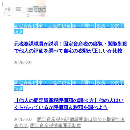
固定資産税
家・土地の税金
家・間取り
役所・公的手
続き
元税務課職員が説明！固定資産税の縦覧・閲覧制度
で他人の評価を調べて自宅の税額が正しいか比較
2026/6/22
固定資産税
家・土地の税金
家・間取り
役所・公的手
続き
【他人の固定資産税評価額の調べ 方】他の人はい
くら払っているか評価額＆税額を調べよう
2026/6/22
固定資産税の評価証明書は誰でも取得でき
るの？
,
固定資産税情報開示制度