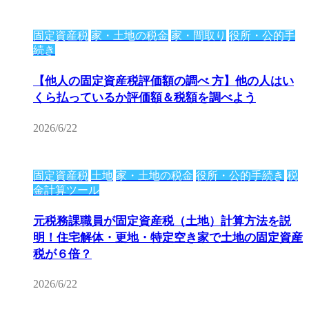
固定資産税
家・土地の税金
家・間取り
役所・公的手
続き
【他人の固定資産税評価額の調べ 方】他の人はい
くら払っているか評価額＆税額を調べよう
2026/6/22
固定資産税
土地
家・土地の税金
役所・公的手続き
税
金計算ツール
元税務課職員が固定資産税（土地）計算方法を説
明！住宅解体・更地・特定空き家で土地の固定資産
税が６倍？
2026/6/22