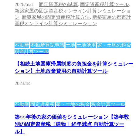
2026/6/21
固定資産税の試算
,
固定資産税計算ツール
,
新築家屋の固定資産税オンライン計算シミュレーショ
ン
,
新築家屋の固定資産税計算方法
,
新築家屋の都市計
画税オンライン計算シミュレーション
不動産
不動産登記申請
土地
土地活用
家・土地の税金
税金計算ツール
【相続土地国庫帰属制度の負担金を計算シミュレー
ション】土地放棄費用の自動計算ツール
2023/4/5
不動産
固定資産税
家・土地の税金
税金計算ツール
築○○年後の家の価値をシミュレーション【築年数
別の固定資産税〔建物〕経年減点 自動計算ツー
ル】