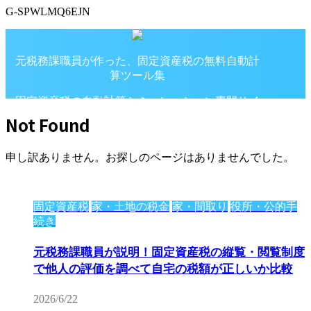
G-SPWLMQ6EJN
元税務課職員が作った、固定資産税の無料自動計
算ツール集
固定資産税の自動計算シミュレーション専門サイ
ト
Not Found
申し訳ありません。お探しのページはありませんでした。
固定資産税
家・土地の税金
家・間取り
役所・公的手
続き
元税務課職員が説明！固定資産税の縦覧・閲覧制度
で他人の評価を調べて自宅の税額が正しいか比較
2026/6/22