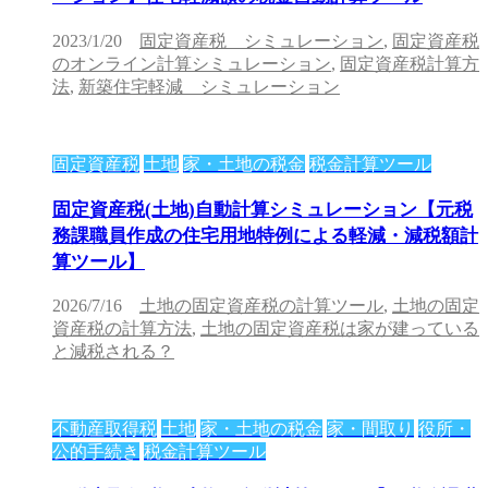
2023/1/20
固定資産税 シミュレーション
,
固定資産税
のオンライン計算シミュレーション
,
固定資産税計算方
法
,
新築住宅軽減 シミュレーション
固定資産税
土地
家・土地の税金
税金計算ツール
固定資産税(土地)自動計算シミュレーション【元税
務課職員作成の住宅用地特例による軽減・減税額計
算ツール】
2026/7/16
土地の固定資産税の計算ツール
,
土地の固定
資産税の計算方法
,
土地の固定資産税は家が建っている
と減税される？
不動産取得税
土地
家・土地の税金
家・間取り
役所・
公的手続き
税金計算ツール