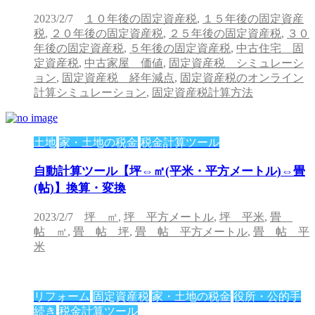
2023/2/7
１０年後の固定資産税
,
１５年後の固定資産
税
,
２０年後の固定資産税
,
２５年後の固定資産税
,
３０
年後の固定資産税
,
５年後の固定資産税
,
中古住宅 固
定資産税
,
中古家屋 価値
,
固定資産税 シミュレーシ
ョン
,
固定資産税 経年減点
,
固定資産税のオンライン
計算シミュレーション
,
固定資産税計算方法
土地
家・土地の税金
税金計算ツール
自動計算ツール【坪⇔㎡(平米・平方メートル)⇔畳
(帖)】換算・変換
2023/2/7
坪 ㎡
,
坪 平方メートル
,
坪 平米
,
畳
帖 ㎡
,
畳 帖 坪
,
畳 帖 平方メートル
,
畳 帖 平
米
リフォーム
固定資産税
家・土地の税金
役所・公的手
続き
税金計算ツール