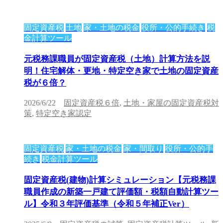
固定資産税
土地
家・土地の税金
役所・公的手続き
税
金計算ツール
元税務課職員が固定資産税（土地）計算方法を説
明！住宅解体・更地・特定空き家で土地の固定資産
税が６倍？
2026/6/22
固定資産税６倍
,
土地・家屋の固定資産税対
策
,
特定空き家認定
固定資産税
家・土地の税金
家・間取り
役所・公的手
続き
税金計算ツール
固定資産税(建物)計算シミュレーション【元税務課
職員作成の新築一戸建て評価額・税額自動計算ツー
ル】令和３年評価基準（令和５年補正Ver）