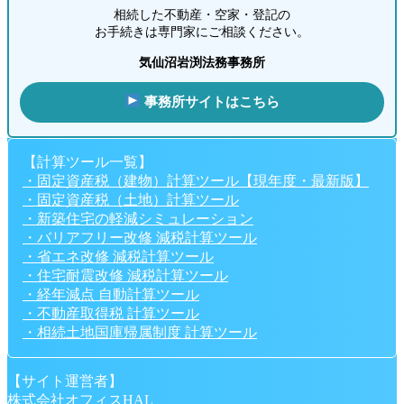
相続した不動産・空家・登記の
お手続きは専門家にご相談ください。
気仙沼岩渕法務事務所
事務所サイトはこちら
【計算ツール一覧】
・固定資産税（建物）計算ツール【現年度・最新版】
・固定資産税（土地）計算ツール
・新築住宅の軽減シミュレーション
・バリアフリー改修 減税計算ツール
・省エネ改修 減税計算ツール
・住宅耐震改修 減税計算ツール
・経年減点 自動計算ツール
・不動産取得税 計算ツール
・相続土地国庫帰属制度 計算ツール
【サイト運営者】
株式会社オフィスHAL