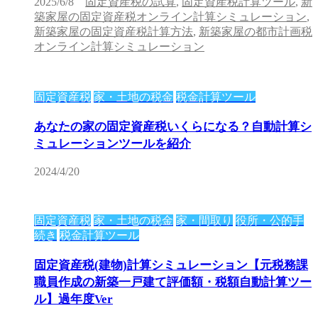
2025/6/8
固定資産税の試算
,
固定資産税計算ツール
,
新
築家屋の固定資産税オンライン計算シミュレーション
,
新築家屋の固定資産税計算方法
,
新築家屋の都市計画税
オンライン計算シミュレーション
固定資産税
家・土地の税金
税金計算ツール
あなたの家の固定資産税いくらになる？自動計算シ
ミュレーションツールを紹介
2024/4/20
固定資産税
家・土地の税金
家・間取り
役所・公的手
続き
税金計算ツール
固定資産税(建物)計算シミュレーション【元税務課
職員作成の新築一戸建て評価額・税額自動計算ツー
ル】過年度Ver