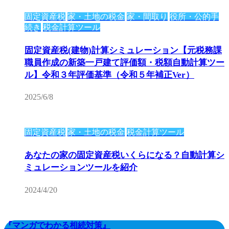
固定資産税
家・土地の税金
家・間取り
役所・公的手
続き
税金計算ツール
固定資産税(建物)計算シミュレーション【元税務課
職員作成の新築一戸建て評価額・税額自動計算ツー
ル】令和３年評価基準（令和５年補正Ver）
2025/6/8
固定資産税
家・土地の税金
税金計算ツール
あなたの家の固定資産税いくらになる？自動計算シ
ミュレーションツールを紹介
2024/4/20
『マンガでわかる相続対策』