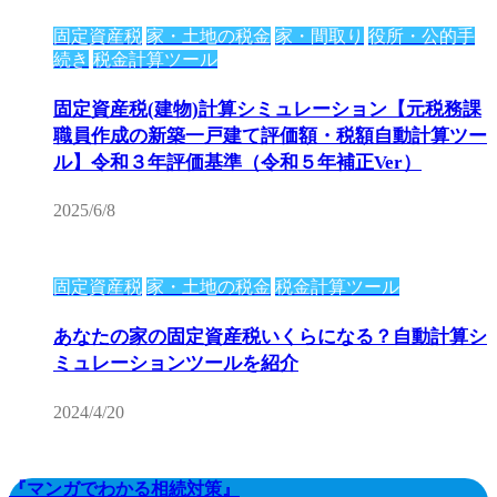
固定資産税
家・土地の税金
家・間取り
役所・公的手
続き
税金計算ツール
固定資産税(建物)計算シミュレーション【元税務課
職員作成の新築一戸建て評価額・税額自動計算ツー
ル】令和３年評価基準（令和５年補正Ver）
2025/6/8
固定資産税
家・土地の税金
税金計算ツール
あなたの家の固定資産税いくらになる？自動計算シ
ミュレーションツールを紹介
2024/4/20
『マンガでわかる相続対策』