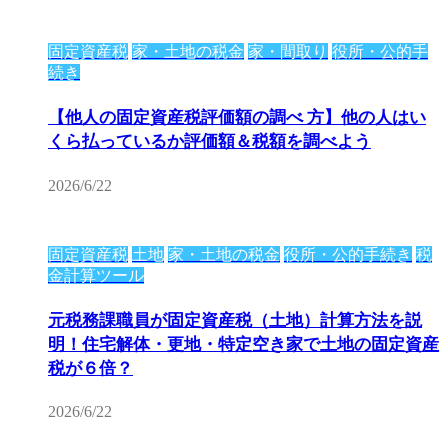
固定資産税
家・土地の税金
家・間取り
役所・公的手
続き
【他人の固定資産税評価額の調べ 方】他の人はい
くら払っているか評価額＆税額を調べよう
2026/6/22
固定資産税
土地
家・土地の税金
役所・公的手続き
税
金計算ツール
元税務課職員が固定資産税（土地）計算方法を説
明！住宅解体・更地・特定空き家で土地の固定資産
税が６倍？
2026/6/22