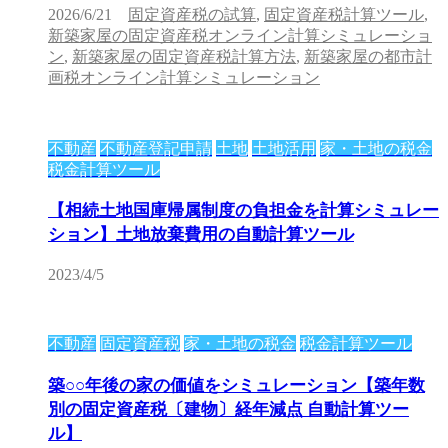
2026/6/21
固定資産税の試算
,
固定資産税計算ツール
,
新築家屋の固定資産税オンライン計算シミュレーショ
ン
,
新築家屋の固定資産税計算方法
,
新築家屋の都市計
画税オンライン計算シミュレーション
不動産
不動産登記申請
土地
土地活用
家・土地の税金
税金計算ツール
【相続土地国庫帰属制度の負担金を計算シミュレー
ション】土地放棄費用の自動計算ツール
2023/4/5
不動産
固定資産税
家・土地の税金
税金計算ツール
築○○年後の家の価値をシミュレーション【築年数
別の固定資産税〔建物〕経年減点 自動計算ツー
ル】