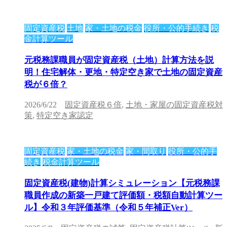
固定資産税
土地
家・土地の税金
役所・公的手続き
税
金計算ツール
元税務課職員が固定資産税（土地）計算方法を説
明！住宅解体・更地・特定空き家で土地の固定資産
税が６倍？
2026/6/22
固定資産税６倍
,
土地・家屋の固定資産税対
策
,
特定空き家認定
固定資産税
家・土地の税金
家・間取り
役所・公的手
続き
税金計算ツール
固定資産税(建物)計算シミュレーション【元税務課
職員作成の新築一戸建て評価額・税額自動計算ツー
ル】令和３年評価基準（令和５年補正Ver）