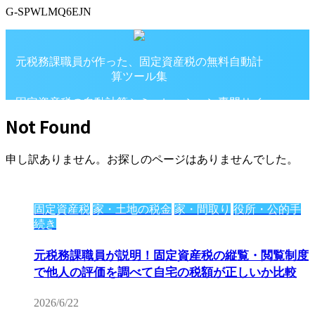
G-SPWLMQ6EJN
元税務課職員が作った、固定資産税の無料自動計
算ツール集
固定資産税の自動計算シミュレーション専門サイ
ト
Not Found
申し訳ありません。お探しのページはありませんでした。
固定資産税
家・土地の税金
家・間取り
役所・公的手
続き
元税務課職員が説明！固定資産税の縦覧・閲覧制度
で他人の評価を調べて自宅の税額が正しいか比較
2026/6/22