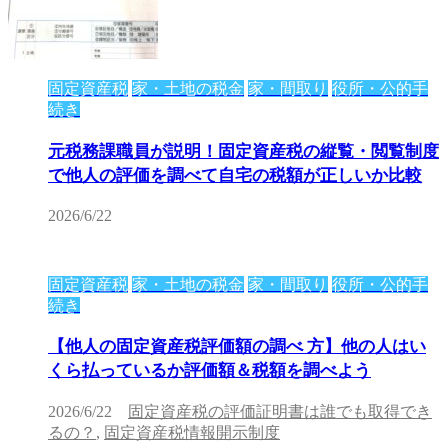
固定資産税
家・土地の税金
家・間取り
役所・公的手
続き
元税務課職員が説明！固定資産税の縦覧・閲覧制度
で他人の評価を調べて自宅の税額が正しいか比較
2026/6/22
固定資産税
家・土地の税金
家・間取り
役所・公的手
続き
【他人の固定資産税評価額の調べ 方】他の人はい
くら払っているか評価額＆税額を調べよう
2026/6/22
固定資産税の評価証明書は誰でも取得でき
るの？
,
固定資産税情報開示制度