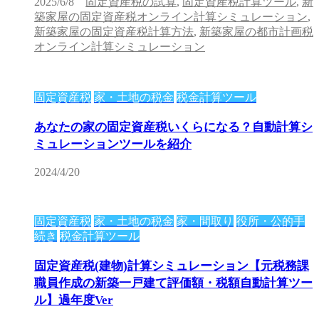
2025/6/8
固定資産税の試算
,
固定資産税計算ツール
,
新
築家屋の固定資産税オンライン計算シミュレーション
,
新築家屋の固定資産税計算方法
,
新築家屋の都市計画税
オンライン計算シミュレーション
固定資産税
家・土地の税金
税金計算ツール
あなたの家の固定資産税いくらになる？自動計算シ
ミュレーションツールを紹介
2024/4/20
固定資産税
家・土地の税金
家・間取り
役所・公的手
続き
税金計算ツール
固定資産税(建物)計算シミュレーション【元税務課
職員作成の新築一戸建て評価額・税額自動計算ツー
ル】過年度Ver