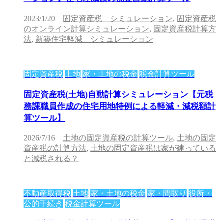
2023/1/20
固定資産税 シミュレーション
,
固定資産税
のオンライン計算シミュレーション
,
固定資産税計算方
法
,
新築住宅軽減 シミュレーション
固定資産税
土地
家・土地の税金
税金計算ツール
固定資産税(土地)自動計算シミュレーション【元税
務課職員作成の住宅用地特例による軽減・減税額計
算ツール】
2026/7/16
土地の固定資産税の計算ツール
,
土地の固定
資産税の計算方法
,
土地の固定資産税は家が建っている
と減税される？
不動産取得税
土地
家・土地の税金
家・間取り
役所・
公的手続き
税金計算ツール