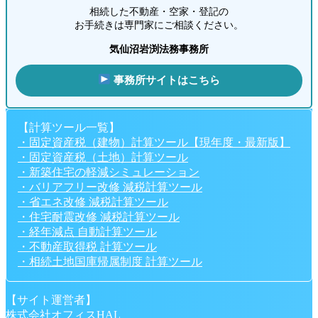
相続した不動産・空家・登記の
お手続きは専門家にご相談ください。
気仙沼岩渕法務事務所
事務所サイトはこちら
【計算ツール一覧】
・固定資産税（建物）計算ツール【現年度・最新版】
・固定資産税（土地）計算ツール
・新築住宅の軽減シミュレーション
・バリアフリー改修 減税計算ツール
・省エネ改修 減税計算ツール
・住宅耐震改修 減税計算ツール
・経年減点 自動計算ツール
・不動産取得税 計算ツール
・相続土地国庫帰属制度 計算ツール
【サイト運営者】
株式会社オフィスHAL