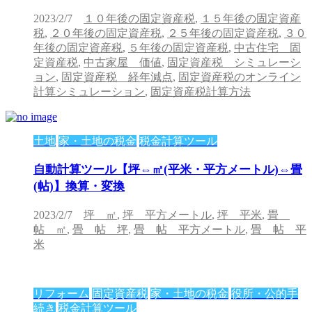
2023/2/7
１０年後の固定資産税
,
１５年後の固定資産
税
,
２０年後の固定資産税
,
２５年後の固定資産税
,
３０
年後の固定資産税
,
５年後の固定資産税
,
中古住宅 固
定資産税
,
中古家屋 価値
,
固定資産税 シミュレーシ
ョン
,
固定資産税 経年減点
,
固定資産税のオンライン
計算シミュレーション
,
固定資産税計算方法
土地
家・土地の税金
税金計算ツール
自動計算ツール【坪⇔㎡(平米・平方メートル)⇔畳
(帖)】換算・変換
2023/2/7
坪 ㎡
,
坪 平方メートル
,
坪 平米
,
畳
帖 ㎡
,
畳 帖 坪
,
畳 帖 平方メートル
,
畳 帖 平
米
リフォーム
固定資産税
家・土地の税金
役所・公的手
続き
税金計算ツール