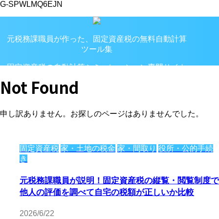
G-SPWLMQ6EJN
元税務課職員が作った、固定資産税の無料自動計算
ツール集
固定資産税の自動計算シミュレーション専門サイト
Not Found
申し訳ありません。お探しのページはありませんでした。
固定資産税
家・土地の税金
家・間取り
役所・公的手続
き
元税務課職員が説明！固定資産税の縦覧・閲覧制度で
他人の評価を調べて自宅の税額が正しいか比較
2026/6/22