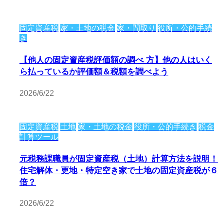
固定資産税
家・土地の税金
家・間取り
役所・公的手続
き
【他人の固定資産税評価額の調べ 方】他の人はいく
ら払っているか評価額＆税額を調べよう
2026/6/22
固定資産税
土地
家・土地の税金
役所・公的手続き
税金
計算ツール
元税務課職員が固定資産税（土地）計算方法を説明！
住宅解体・更地・特定空き家で土地の固定資産税が６
倍？
2026/6/22