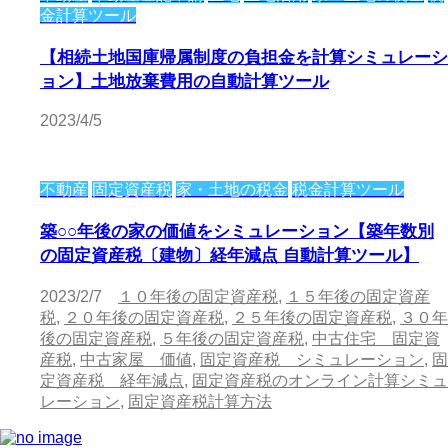
金計算ツール
【相続土地国庫帰属制度の負担金を計算シミュレーシ
ョン】土地放棄費用の自動計算ツール
2023/4/5
不動産
固定資産税
家・土地の税金
税金計算ツール
築○○年後の家の価値をシミュレーション【築年数別
の固定資産税〔建物〕経年減点 自動計算ツール】
2023/2/7
１０年後の固定資産税
,
１５年後の固定資産
税
,
２０年後の固定資産税
,
２５年後の固定資産税
,
３０年
後の固定資産税
,
５年後の固定資産税
,
中古住宅 固定資
産税
,
中古家屋 価値
,
固定資産税 シミュレーション
,
固
定資産税 経年減点
,
固定資産税のオンライン計算シミュ
レーション
,
固定資産税計算方法