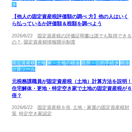
き
【他人の固定資産税評価額の調べ 方】他の人はいく
ら払っているか評価額＆税額を調べよう
2026/6/22
固定資産税の評価証明書は誰でも取得できる
の？
,
固定資産税情報開示制度
固定資産税
土地
家・土地の税金
役所・公的手続き
税金
計算ツール
元税務課職員が固定資産税（土地）計算方法を説明！
住宅解体・更地・特定空き家で土地の固定資産税が６
倍？
2026/6/22
固定資産税６倍
,
土地・家屋の固定資産税対
策
,
特定空き家認定