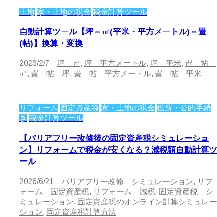
土地
家・土地の税金
税金計算ツール
自動計算ツール【坪⇔㎡(平米・平方メートル)⇔畳
(帖)】換算・変換
2023/2/7
坪 ㎡
,
坪 平方メートル
,
坪 平米
,
畳 帖
㎡
,
畳 帖 坪
,
畳 帖 平方メートル
,
畳 帖 平米
リフォーム
固定資産税
家・土地の税金
役所・公的手続
き
税金計算ツール
【バリアフリー改修後の固定資産税シミュレーショ
ン】リフォームで税金が安くなる？減税額自動計算ツ
ール
2026/6/21
バリアフリー改修 シミュレーション
,
リフ
ォーム 固定資産税
,
リフォーム 減税
,
固定資産税 シ
ミュレーション
,
固定資産税のオンライン計算シミュレー
ション
,
固定資産税計算方法