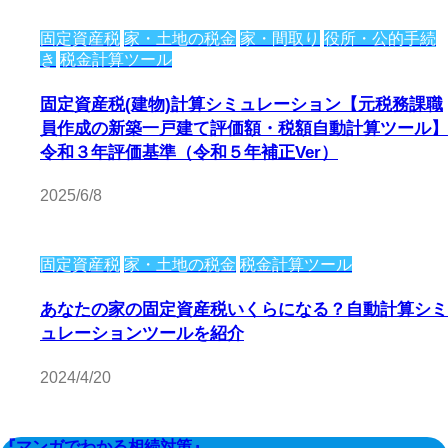
固定資産税
家・土地の税金
家・間取り
役所・公的手続
き
税金計算ツール
固定資産税(建物)計算シミュレーション【元税務課職
員作成の新築一戸建て評価額・税額自動計算ツール】
令和３年評価基準（令和５年補正Ver）
2025/6/8
固定資産税
家・土地の税金
税金計算ツール
あなたの家の固定資産税いくらになる？自動計算シミ
ュレーションツールを紹介
2024/4/20
『マンガでわかる相続対策』