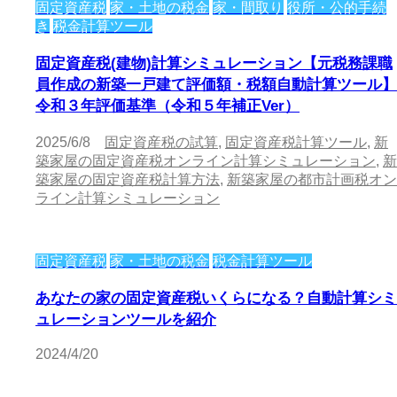
固定資産税
家・土地の税金
家・間取り
役所・公的手続
き
税金計算ツール
固定資産税(建物)計算シミュレーション【元税務課職
員作成の新築一戸建て評価額・税額自動計算ツール】
令和３年評価基準（令和５年補正Ver）
2025/6/8
固定資産税の試算
,
固定資産税計算ツール
,
新
築家屋の固定資産税オンライン計算シミュレーション
,
新
築家屋の固定資産税計算方法
,
新築家屋の都市計画税オン
ライン計算シミュレーション
固定資産税
家・土地の税金
税金計算ツール
あなたの家の固定資産税いくらになる？自動計算シミ
ュレーションツールを紹介
2024/4/20