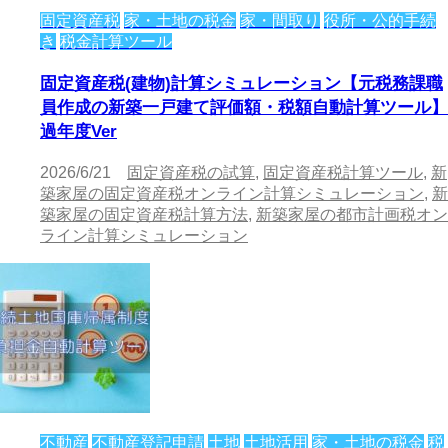
固定資産税
家・土地の税金
家・間取り
役所・公的手続
き
税金計算ツール
固定資産税(建物)計算シミュレーション【元税務課職
員作成の新築一戸建て評価額・税額自動計算ツール】
過年度Ver
2026/6/21
固定資産税の試算
,
固定資産税計算ツール
,
新
築家屋の固定資産税オンライン計算シミュレーション
,
新
築家屋の固定資産税計算方法
,
新築家屋の都市計画税オン
ライン計算シミュレーション
不動産
不動産登記申請
土地
土地活用
家・土地の税金
税