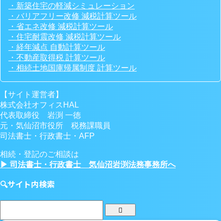
2026/6/21
リフォーム 固定資産税
,
リフォーム 減税
,
・新築住宅の軽減シミュレーション
住宅耐震改修 シミュレーション
,
固定資産税 シミュレ
・バリアフリー改修 減税計算ツール
ーション
,
固定資産税のオンライン計算シミュレーショ
・省エネ改修 減税計算ツール
ン
,
固定資産税計算方法
・住宅耐震改修 減税計算ツール
・経年減点 自動計算ツール
・不動産取得税 計算ツール
固定資産税
家・土地の税金
役所・公的手続き
税金計算
・相続土地国庫帰属制度 計算ツール
ツール
【サイト運営者】
【新築一戸建て住宅の固定資産税〔減税〕シミュレー
株式会社オフィスHAL
ション】住宅軽減額の税金自動計算ツール
代表取締役 岩渕 一徳
元・気仙沼市役所 税務課職員
2023/1/20
固定資産税 シミュレーション
,
固定資産税
司法書士・行政書士・AFP
のオンライン計算シミュレーション
,
固定資産税計算方
法
,
新築住宅軽減 シミュレーション
相続・登記のご相談は
▶ 司法書士・行政書士 気仙沼岩渕法務事務所へ
🔍サイト内検索
固定資産税
土地
家・土地の税金
税金計算ツール
固定資産税(土地)自動計算シミュレーション【元税務
課職員作成の住宅用地特例による軽減・減税額計算ツ