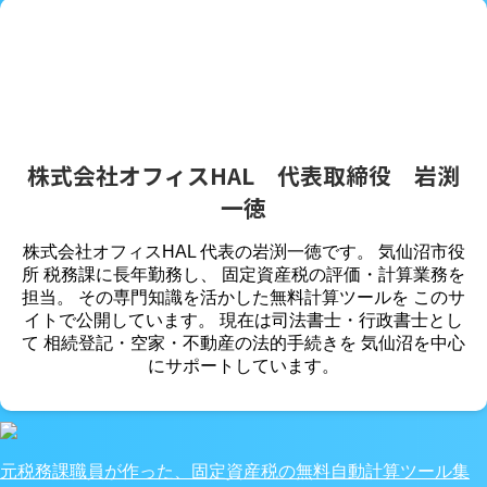
ール】
2026/7/16
土地の固定資産税の計算ツール
,
土地の固定
資産税の計算方法
,
土地の固定資産税は家が建っていると
減税される？
株式会社オフィスHAL 代表取締役 岩渕
不動産取得税
土地
家・土地の税金
家・間取り
役所・公
一徳
的手続き
税金計算ツール
株式会社オフィスHAL 代表の岩渕一徳です。 気仙沼市役
不動産取得税（建物）自動計算ツール【元税務課職員
所 税務課に長年勤務し、 固定資産税の評価・計算業務を
作成の新築一戸建て税額シミュレーションサイト】
担当。 その専門知識を活かした無料計算ツールを このサ
イトで公開しています。 現在は司法書士・行政書士とし
2023/2/7
不動産取得税の計算シミュレーション
,
土地・
て 相続登記・空家・不動産の法的手続きを 気仙沼を中心
中古家屋の不動産取得税の計算
,
新築家屋の不動産取得税
にサポートしています。
をオンラインで計算
1
2
Next »
Post
Share
元税務課職員が作った、固定資産税の無料自動計算ツール集
Hatena