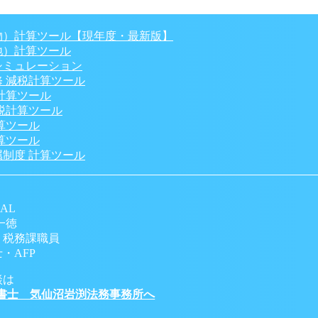
】
物）計算ツール【現年度・最新版】
地）計算ツール
シミュレーション
 減税計算ツール
計算ツール
税計算ツール
算ツール
算ツール
制度 計算ツール
AL
一徳
 税務課職員
・AFP
談は
書士 気仙沼岩渕法務事務所へ