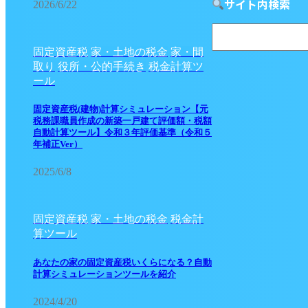
サイト内検索
2026/6/22
固定資産税
家・土地の税金
家・間
取り
役所・公的手続き
税金計算ツ
ール
固定資産税(建物)計算シミュレーション【元
税務課職員作成の新築一戸建て評価額・税額
自動計算ツール】令和３年評価基準（令和５
年補正Ver）
2025/6/8
固定資産税
家・土地の税金
税金計
算ツール
あなたの家の固定資産税いくらになる？自動
計算シミュレーションツールを紹介
2024/4/20