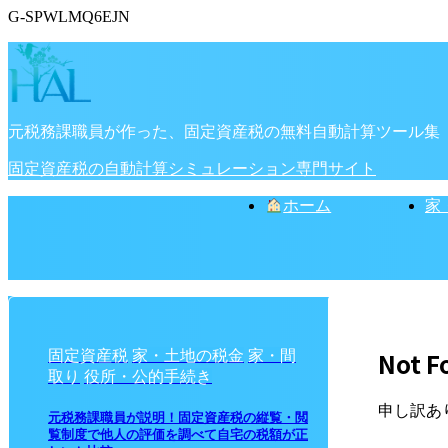
G-SPWLMQ6EJN
元税務課職員が作った、固定資産税の無料自動計算ツール集
固定資産税の自動計算シミュレーション専門サイト
ホーム
家
Not F
固定資産税
家・土地の税金
家・間
取り
役所・公的手続き
申し訳あ
元税務課職員が説明！固定資産税の縦覧・閲
覧制度で他人の評価を調べて自宅の税額が正