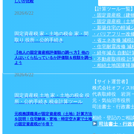
しいか比較
【計算ツール一覧
2026/6/22
・固定資産税（建
・固定資産税（土
・新築住宅の軽減
固定資産税
家・土地の税金
家・間
・バリアフリー改修
取り
役所・公的手続き
・省エネ改修 減税
・住宅耐震改修 減
・経年減点 自動計
【他人の固定資産税評価額の調べ 方】他の
人はいくら払っているか評価額＆税額を調べ
・不動産取得税 計
よう
・相続土地国庫帰属
2026/6/22
【サイト運営者】
株式会社オフィスH
代表取締役 岩渕 
固定資産税
土地
家・土地の税金
役
元・気仙沼市役所
所・公的手続き
税金計算ツール
司法書士・行政書士
元税務課職員が固定資産税（土地）計算方法
相続・登記のご相
を説明！住宅解体・更地・特定空き家で土地
司法書士・行政
の固定資産税が６倍？