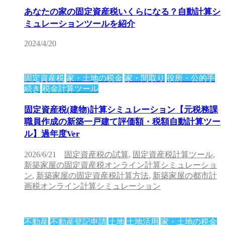
あなたの家の固定資産税いくらになる？自動計算シ
ミュレーションツールを紹介
2024/4/20
固定資産税
家・土地の税金
家・間取り
役所・公的手
続き
税金計算ツール
固定資産税(建物)計算シミュレーション【元税務課
職員作成の新築一戸建て評価額・税額自動計算ツー
ル】過年度Ver
2026/6/21
固定資産税の試算
,
固定資産税計算ツール
,
新築家屋の固定資産税オンライン計算シミュレーショ
ン
,
新築家屋の固定資産税計算方法
,
新築家屋の都市計
画税オンライン計算シミュレーション
不動産
不動産登記申請
土地
土地活用
家・土地の税金