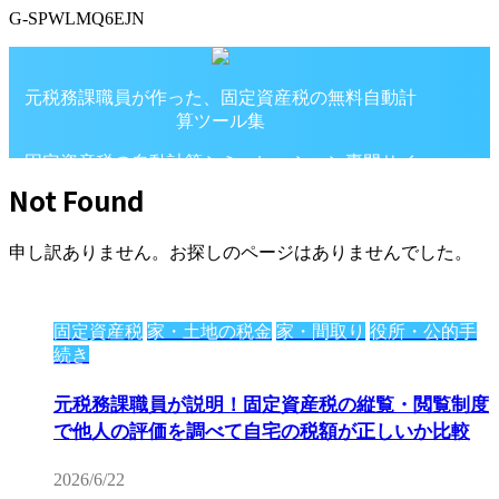
G-SPWLMQ6EJN
元税務課職員が作った、固定資産税の無料自動計
算ツール集
固定資産税の自動計算シミュレーション専門サイ
ト
Not Found
申し訳ありません。お探しのページはありませんでした。
固定資産税
家・土地の税金
家・間取り
役所・公的手
続き
元税務課職員が説明！固定資産税の縦覧・閲覧制度
で他人の評価を調べて自宅の税額が正しいか比較
2026/6/22