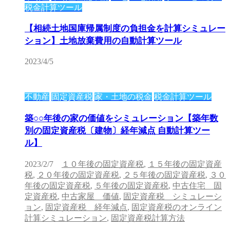
税金計算ツール
【相続土地国庫帰属制度の負担金を計算シミュレー
ション】土地放棄費用の自動計算ツール
2023/4/5
不動産
固定資産税
家・土地の税金
税金計算ツール
築○○年後の家の価値をシミュレーション【築年数
別の固定資産税〔建物〕経年減点 自動計算ツー
ル】
2023/2/7
１０年後の固定資産税
,
１５年後の固定資産
税
,
２０年後の固定資産税
,
２５年後の固定資産税
,
３０
年後の固定資産税
,
５年後の固定資産税
,
中古住宅 固
定資産税
,
中古家屋 価値
,
固定資産税 シミュレーシ
ョン
,
固定資産税 経年減点
,
固定資産税のオンライン
計算シミュレーション
,
固定資産税計算方法