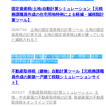
固定資産税(土地)自動計算シミュレーション【元税
務課職員作成の住宅用地特例による軽減・減税額計
算ツール】
2026/7/16
土地の固定資産税の計算ツール
,
土地の固定
資産税の計算方法
,
土地の固定資産税は家が建っている
と減税される？
不動産取得税
土地
家・土地の税金
家・間取り
役所・
公的手続き
税金計算ツール
不動産取得税（建物）自動計算ツール【元税務課職
員作成の新築一戸建て税額シミュレーションサイ
ト】
2023/2/7
不動産取得税の計算シミュレーション
,
土
地・中古家屋の不動産取得税の計算
,
新築家屋の不動産
取得税をオンラインで計算