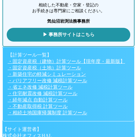
相続した不動産・空家・登記の
お手続きは専門家にご相談ください。
気仙沼岩渕法務事務所
▶ 事務所サイトはこちら
【計算ツール一覧】
・固定資産税（建物）計算ツール【現年度・最新版】
・固定資産税（土地）計算ツール
・新築住宅の軽減シミュレーション
・バリアフリー改修 減税計算ツール
・省エネ改修 減税計算ツール
・住宅耐震改修 減税計算ツール
・経年減点 自動計算ツール
・不動産取得税 計算ツール
・相続土地国庫帰属制度 計算ツール
【サイト運営者】
株式会社オフィスHAL