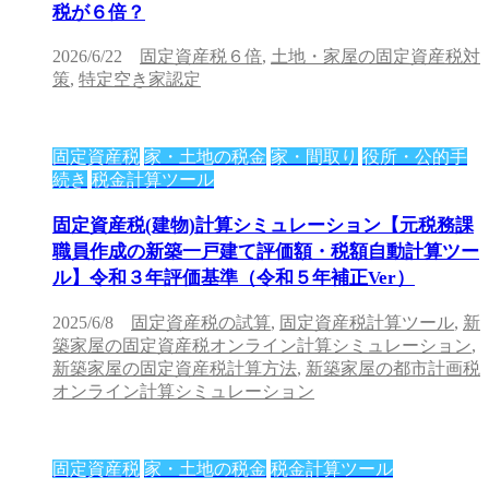
税が６倍？
2026/6/22
固定資産税６倍
,
土地・家屋の固定資産税対
策
,
特定空き家認定
固定資産税
家・土地の税金
家・間取り
役所・公的手
続き
税金計算ツール
固定資産税(建物)計算シミュレーション【元税務課
職員作成の新築一戸建て評価額・税額自動計算ツー
ル】令和３年評価基準（令和５年補正Ver）
2025/6/8
固定資産税の試算
,
固定資産税計算ツール
,
新
築家屋の固定資産税オンライン計算シミュレーション
,
新築家屋の固定資産税計算方法
,
新築家屋の都市計画税
オンライン計算シミュレーション
固定資産税
家・土地の税金
税金計算ツール