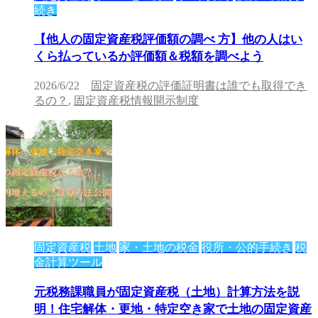
続き
【他人の固定資産税評価額の調べ 方】他の人はい
くら払っているか評価額＆税額を調べよう
2026/6/22
固定資産税の評価証明書は誰でも取得でき
るの？
,
固定資産税情報開示制度
固定資産税
土地
家・土地の税金
役所・公的手続き
税
金計算ツール
元税務課職員が固定資産税（土地）計算方法を説
明！住宅解体・更地・特定空き家で土地の固定資産