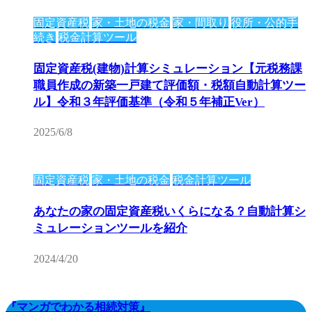
固定資産税
家・土地の税金
家・間取り
役所・公的手
続き
税金計算ツール
固定資産税(建物)計算シミュレーション【元税務課
職員作成の新築一戸建て評価額・税額自動計算ツー
ル】令和３年評価基準（令和５年補正Ver）
2025/6/8
固定資産税
家・土地の税金
税金計算ツール
あなたの家の固定資産税いくらになる？自動計算シ
ミュレーションツールを紹介
2024/4/20
『マンガでわかる相続対策』