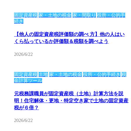
固定資産税
家・土地の税金
家・間取り
役所・公的手
続き
【他人の固定資産税評価額の調べ 方】他の人はい
くら払っているか評価額＆税額を調べよう
2026/6/22
固定資産税
土地
家・土地の税金
役所・公的手続き
税
金計算ツール
元税務課職員が固定資産税（土地）計算方法を説
明！住宅解体・更地・特定空き家で土地の固定資産
税が６倍？
2026/6/22