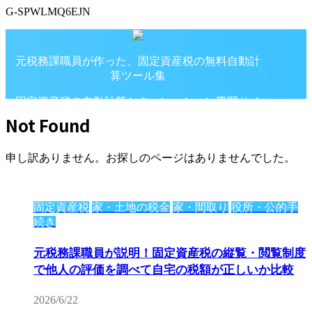
G-SPWLMQ6EJN
元税務課職員が作った、固定資産税の無料自動計
算ツール集
固定資産税の自動計算シミュレーション専門サイ
ト
Not Found
申し訳ありません。お探しのページはありませんでした。
固定資産税
家・土地の税金
家・間取り
役所・公的手
続き
元税務課職員が説明！固定資産税の縦覧・閲覧制度
で他人の評価を調べて自宅の税額が正しいか比較
2026/6/22