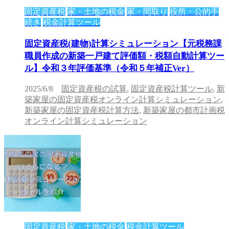
固定資産税
家・土地の税金
家・間取り
役所・公的手
続き
税金計算ツール
固定資産税(建物)計算シミュレーション【元税務課
職員作成の新築一戸建て評価額・税額自動計算ツー
ル】令和３年評価基準（令和５年補正Ver）
2025/6/8
固定資産税の試算
,
固定資産税計算ツール
,
新
築家屋の固定資産税オンライン計算シミュレーション
,
新築家屋の固定資産税計算方法
,
新築家屋の都市計画税
オンライン計算シミュレーション
固定資産税
家・土地の税金
税金計算ツール