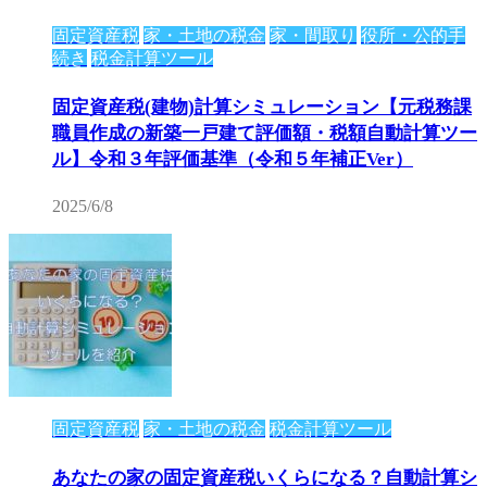
固定資産税
家・土地の税金
家・間取り
役所・公的手
続き
税金計算ツール
固定資産税(建物)計算シミュレーション【元税務課
職員作成の新築一戸建て評価額・税額自動計算ツー
ル】令和３年評価基準（令和５年補正Ver）
2025/6/8
固定資産税
家・土地の税金
税金計算ツール
あなたの家の固定資産税いくらになる？自動計算シ