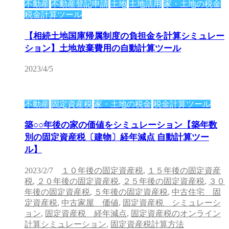
不動産
不動産登記申請
土地
土地活用
家・土地の税金
税金計算ツール
【相続土地国庫帰属制度の負担金を計算シミュレー
ション】土地放棄費用の自動計算ツール
2023/4/5
不動産
固定資産税
家・土地の税金
税金計算ツール
築○○年後の家の価値をシミュレーション【築年数
別の固定資産税〔建物〕経年減点 自動計算ツー
ル】
2023/2/7
１０年後の固定資産税
,
１５年後の固定資産
税
,
２０年後の固定資産税
,
２５年後の固定資産税
,
３０
年後の固定資産税
,
５年後の固定資産税
,
中古住宅 固
定資産税
,
中古家屋 価値
,
固定資産税 シミュレーシ
ョン
,
固定資産税 経年減点
,
固定資産税のオンライン
計算シミュレーション
,
固定資産税計算方法