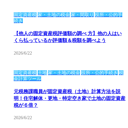
固定資産税
家・土地の税金
家・間取り
役所・公的手
続き
【他人の固定資産税評価額の調べ 方】他の人はい
くら払っているか評価額＆税額を調べよう
2026/6/22
固定資産税
土地
家・土地の税金
役所・公的手続き
税
金計算ツール
元税務課職員が固定資産税（土地）計算方法を説
明！住宅解体・更地・特定空き家で土地の固定資産
税が６倍？
2026/6/22