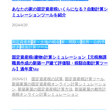
あなたの家の固定資産税いくらになる？自動計算シ
ミュレーションツールを紹介
2024/4/20
固定資産税
家・土地の税金
家・間取り
役所・公的手
続き
税金計算ツール
固定資産税(建物)計算シミュレーション【元税務課
職員作成の新築一戸建て評価額・税額自動計算ツー
ル】過年度Ver
2026/6/21
固定資産税の試算
,
固定資産税計算ツール
,
新築家屋の固定資産税オンライン計算シミュレーショ
ン
,
新築家屋の固定資産税計算方法
,
新築家屋の都市計
画税オンライン計算シミュレーション