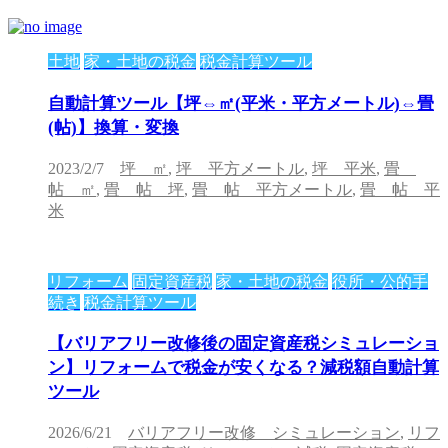
土地
家・土地の税金
税金計算ツール
自動計算ツール【坪⇔㎡(平米・平方メートル)⇔畳
(帖)】換算・変換
2023/2/7
坪 ㎡
,
坪 平方メートル
,
坪 平米
,
畳
帖 ㎡
,
畳 帖 坪
,
畳 帖 平方メートル
,
畳 帖 平
米
リフォーム
固定資産税
家・土地の税金
役所・公的手
続き
税金計算ツール
【バリアフリー改修後の固定資産税シミュレーショ
ン】リフォームで税金が安くなる？減税額自動計算
ツール
2026/6/21
バリアフリー改修 シミュレーション
,
リフ