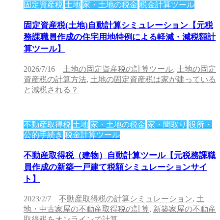
固定資産税
土地
家・土地の税金
税金計算ツール
固定資産税(土地)自動計算シミュレーション【元税
務課職員作成の住宅用地特例による軽減・減税額計
算ツール】
2026/7/16
土地の固定資産税の計算ツール
,
土地の固定
資産税の計算方法
,
土地の固定資産税は家が建っている
と減税される？
不動産取得税
土地
家・土地の税金
家・間取り
役所・
公的手続き
税金計算ツール
不動産取得税（建物）自動計算ツール【元税務課職
員作成の新築一戸建て税額シミュレーションサイ
ト】
2023/2/7
不動産取得税の計算シミュレーション
,
土
地・中古家屋の不動産取得税の計算
,
新築家屋の不動産
取得税をオンラインで計算