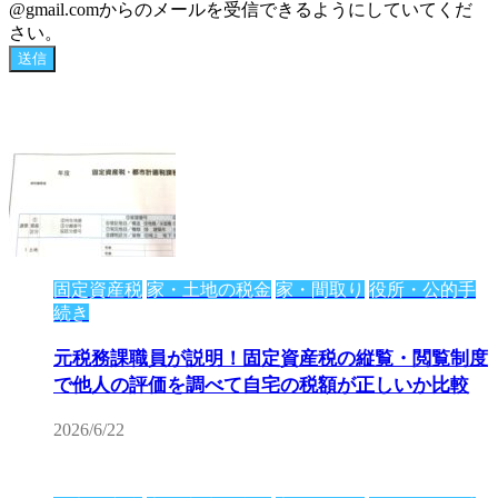
@gmail.comからのメールを受信できるようにしていてくだ
さい。
固定資産税
家・土地の税金
家・間取り
役所・公的手
続き
元税務課職員が説明！固定資産税の縦覧・閲覧制度
で他人の評価を調べて自宅の税額が正しいか比較
2026/6/22