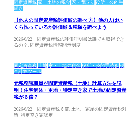
固定資産税
家・土地の税金
家・間取り
役所・公的手
続き
【他人の固定資産税評価額の調べ 方】他の人はい
くら払っているか評価額＆税額を調べよう
2026/6/22
固定資産税の評価証明書は誰でも取得でき
るの？
,
固定資産税情報開示制度
固定資産税
土地
家・土地の税金
役所・公的手続き
税
金計算ツール
元税務課職員が固定資産税（土地）計算方法を説
明！住宅解体・更地・特定空き家で土地の固定資産
税が６倍？
2026/6/22
固定資産税６倍
,
土地・家屋の固定資産税対
策
,
特定空き家認定