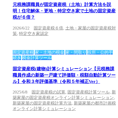
元税務課職員が固定資産税（土地）計算方法を説
明！住宅解体・更地・特定空き家で土地の固定資産
税が６倍？
2026/6/22
固定資産税６倍
,
土地・家屋の固定資産税対
策
,
特定空き家認定
固定資産税
家・土地の税金
家・間取り
役所・公的手
続き
税金計算ツール
固定資産税(建物)計算シミュレーション【元税務課
職員作成の新築一戸建て評価額・税額自動計算ツー
ル】令和３年評価基準（令和５年補正Ver）
2025/6/8
固定資産税の試算
,
固定資産税計算ツール
,
新
築家屋の固定資産税オンライン計算シミュレーション
,
新築家屋の固定資産税計算方法
,
新築家屋の都市計画税
オンライン計算シミュレーション