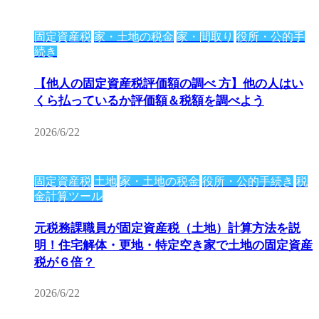
固定資産税
家・土地の税金
家・間取り
役所・公的手
続き
【他人の固定資産税評価額の調べ 方】他の人はい
くら払っているか評価額＆税額を調べよう
2026/6/22
固定資産税
土地
家・土地の税金
役所・公的手続き
税
金計算ツール
元税務課職員が固定資産税（土地）計算方法を説
明！住宅解体・更地・特定空き家で土地の固定資産
税が６倍？
2026/6/22