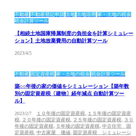
不動産
不動産登記申請
土地
土地活用
家・土地の税金
税金計算ツール
【相続土地国庫帰属制度の負担金を計算シミュレー
ション】土地放棄費用の自動計算ツール
2023/4/5
不動産
固定資産税
家・土地の税金
税金計算ツール
築○○年後の家の価値をシミュレーション【築年数
別の固定資産税〔建物〕経年減点 自動計算ツー
ル】
2023/2/7
１０年後の固定資産税
,
１５年後の固定資産
税
,
２０年後の固定資産税
,
２５年後の固定資産税
,
３０
年後の固定資産税
,
５年後の固定資産税
,
中古住宅 固
定資産税
,
中古家屋 価値
,
固定資産税 シミュレーシ