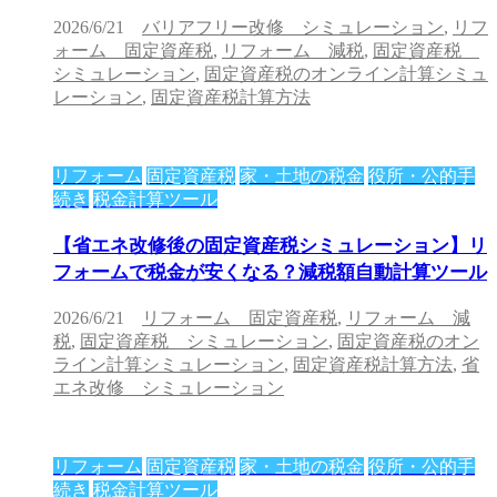
2026/6/21
バリアフリー改修 シミュレーション
,
リフ
ォーム 固定資産税
,
リフォーム 減税
,
固定資産税
シミュレーション
,
固定資産税のオンライン計算シミュ
レーション
,
固定資産税計算方法
リフォーム
固定資産税
家・土地の税金
役所・公的手
続き
税金計算ツール
【省エネ改修後の固定資産税シミュレーション】リ
フォームで税金が安くなる？減税額自動計算ツール
2026/6/21
リフォーム 固定資産税
,
リフォーム 減
税
,
固定資産税 シミュレーション
,
固定資産税のオン
ライン計算シミュレーション
,
固定資産税計算方法
,
省
エネ改修 シミュレーション
リフォーム
固定資産税
家・土地の税金
役所・公的手
続き
税金計算ツール