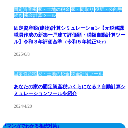
固定資産税
家・土地の税金
家・間取り
役所・公的手
続き
税金計算ツール
固定資産税(建物)計算シミュレーション【元税務課
職員作成の新築一戸建て評価額・税額自動計算ツー
ル】令和３年評価基準（令和５年補正Ver）
2025/6/8
固定資産税
家・土地の税金
税金計算ツール
あなたの家の固定資産税いくらになる？自動計算シ
ミュレーションツールを紹介
2024/4/20
『マンガでわかる相続対策』