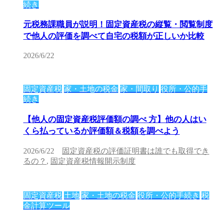
続き
元税務課職員が説明！固定資産税の縦覧・閲覧制度
で他人の評価を調べて自宅の税額が正しいか比較
2026/6/22
固定資産税
家・土地の税金
家・間取り
役所・公的手
続き
【他人の固定資産税評価額の調べ 方】他の人はい
くら払っているか評価額＆税額を調べよう
2026/6/22
固定資産税の評価証明書は誰でも取得でき
るの？
,
固定資産税情報開示制度
固定資産税
土地
家・土地の税金
役所・公的手続き
税
金計算ツール