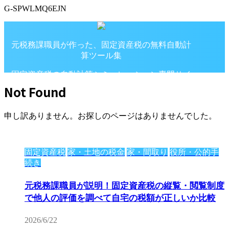
G-SPWLMQ6EJN
元税務課職員が作った、固定資産税の無料自動計
算ツール集
固定資産税の自動計算シミュレーション専門サイ
ト
Not Found
申し訳ありません。お探しのページはありませんでした。
固定資産税
家・土地の税金
家・間取り
役所・公的手
続き
元税務課職員が説明！固定資産税の縦覧・閲覧制度
で他人の評価を調べて自宅の税額が正しいか比較
2026/6/22