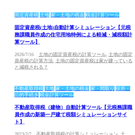
固定資産税
土地
家・土地の税金
税金計算ツール
固定資産税(土地)自動計算シミュレーション【元税
務課職員作成の住宅用地特例による軽減・減税額計
算ツール】
2026/7/16
土地の固定資産税の計算ツール
,
土地の固定
資産税の計算方法
,
土地の固定資産税は家が建っている
と減税される？
不動産取得税
土地
家・土地の税金
家・間取り
役所・
公的手続き
税金計算ツール
不動産取得税（建物）自動計算ツール【元税務課職
員作成の新築一戸建て税額シミュレーションサイ
ト】
2023/2/7
不動産取得税の計算シミュレーション
,
土