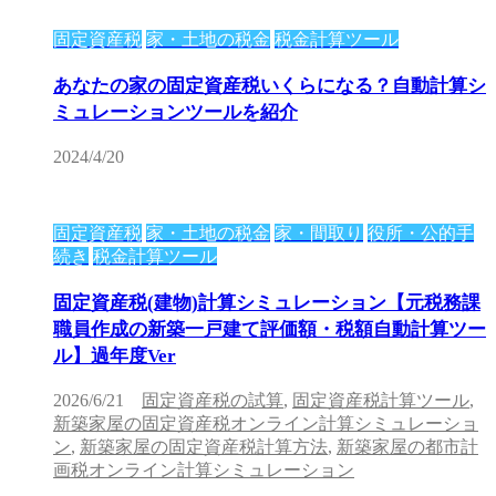
固定資産税
家・土地の税金
税金計算ツール
あなたの家の固定資産税いくらになる？自動計算シ
ミュレーションツールを紹介
2024/4/20
固定資産税
家・土地の税金
家・間取り
役所・公的手
続き
税金計算ツール
固定資産税(建物)計算シミュレーション【元税務課
職員作成の新築一戸建て評価額・税額自動計算ツー
ル】過年度Ver
2026/6/21
固定資産税の試算
,
固定資産税計算ツール
,
新築家屋の固定資産税オンライン計算シミュレーショ
ン
,
新築家屋の固定資産税計算方法
,
新築家屋の都市計
画税オンライン計算シミュレーション