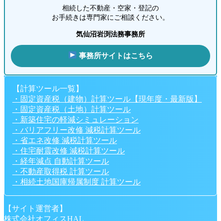
相続した不動産・空家・登記の
お手続きは専門家にご相談ください。
気仙沼岩渕法務事務所
事務所サイトはこちら
【計算ツール一覧】
・固定資産税（建物）計算ツール【現年度・最新版】
・固定資産税（土地）計算ツール
・新築住宅の軽減シミュレーション
・バリアフリー改修 減税計算ツール
・省エネ改修 減税計算ツール
・住宅耐震改修 減税計算ツール
・経年減点 自動計算ツール
・不動産取得税 計算ツール
・相続土地国庫帰属制度 計算ツール
【サイト運営者】
株式会社オフィスHAL