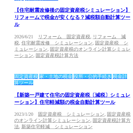
【住宅耐震改修後の固定資産税シミュレーション】
リフォームで税金が安くなる？減税額自動計算ツー
ル
2026/6/21
リフォーム 固定資産税
,
リフォーム 減
税
,
住宅耐震改修 シミュレーション
,
固定資産税 シ
ミュレーション
,
固定資産税のオンライン計算シミュレ
ーション
,
固定資産税計算方法
固定資産税
家・土地の税金
役所・公的手続き
税金計
算ツール
【新築一戸建て住宅の固定資産税〔減税〕シミュレ
ーション】住宅軽減額の税金自動計算ツール
2023/1/20
固定資産税 シミュレーション
,
固定資産税
のオンライン計算シミュレーション
,
固定資産税計算方
法
,
新築住宅軽減 シミュレーション