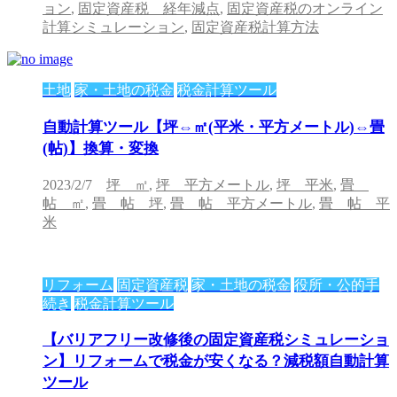
ョン
,
固定資産税 経年減点
,
固定資産税のオンライン
計算シミュレーション
,
固定資産税計算方法
土地
家・土地の税金
税金計算ツール
自動計算ツール【坪⇔㎡(平米・平方メートル)⇔畳
(帖)】換算・変換
2023/2/7
坪 ㎡
,
坪 平方メートル
,
坪 平米
,
畳
帖 ㎡
,
畳 帖 坪
,
畳 帖 平方メートル
,
畳 帖 平
米
リフォーム
固定資産税
家・土地の税金
役所・公的手
続き
税金計算ツール
【バリアフリー改修後の固定資産税シミュレーショ
ン】リフォームで税金が安くなる？減税額自動計算
ツール