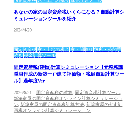
固定資産税
家・土地の税金
税金計算ツール
あなたの家の固定資産税いくらになる？自動計算シ
ミュレーションツールを紹介
2024/4/20
固定資産税
家・土地の税金
家・間取り
役所・公的手
続き
税金計算ツール
固定資産税(建物)計算シミュレーション【元税務課
職員作成の新築一戸建て評価額・税額自動計算ツー
ル】過年度Ver
2026/6/21
固定資産税の試算
,
固定資産税計算ツール
,
新築家屋の固定資産税オンライン計算シミュレーショ
ン
,
新築家屋の固定資産税計算方法
,
新築家屋の都市計
画税オンライン計算シミュレーション