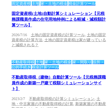
固定資産税
土地
家・土地の税金
税金計算ツール
固定資産税(土地)自動計算シミュレーション【元税
務課職員作成の住宅用地特例による軽減・減税額計
算ツール】
2026/7/16
土地の固定資産税の計算ツール
,
土地の固定
資産税の計算方法
,
土地の固定資産税は家が建っている
と減税される？
不動産取得税
土地
家・土地の税金
家・間取り
役所・
公的手続き
税金計算ツール
不動産取得税（建物）自動計算ツール【元税務課職
員作成の新築一戸建て税額シミュレーションサイ
ト】
2023/2/7
不動産取得税の計算シミュレーション
,
土
地・中古家屋の不動産取得税の計算
,
新築家屋の不動産