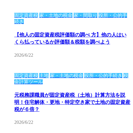
固定資産税
家・土地の税金
家・間取り
役所・公的手
続き
【他人の固定資産税評価額の調べ 方】他の人はい
くら払っているか評価額＆税額を調べよう
2026/6/22
固定資産税
土地
家・土地の税金
役所・公的手続き
税
金計算ツール
元税務課職員が固定資産税（土地）計算方法を説
明！住宅解体・更地・特定空き家で土地の固定資産
税が６倍？
2026/6/22