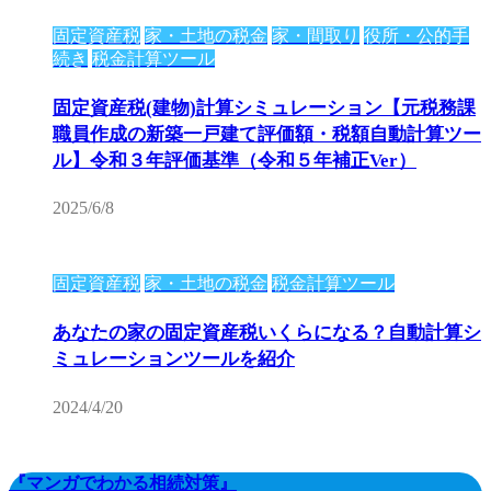
固定資産税
家・土地の税金
家・間取り
役所・公的手
続き
税金計算ツール
固定資産税(建物)計算シミュレーション【元税務課
職員作成の新築一戸建て評価額・税額自動計算ツー
ル】令和３年評価基準（令和５年補正Ver）
2025/6/8
固定資産税
家・土地の税金
税金計算ツール
あなたの家の固定資産税いくらになる？自動計算シ
ミュレーションツールを紹介
2024/4/20
『マンガでわかる相続対策』