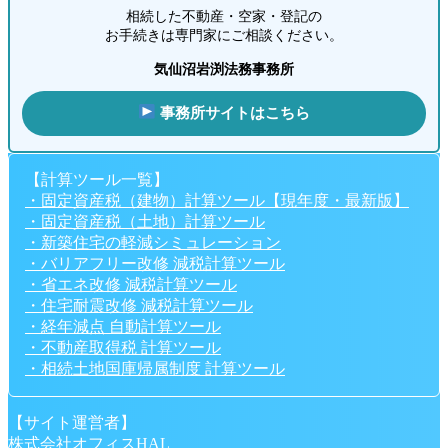
相続した不動産・空家・登記の
お手続きは専門家にご相談ください。
気仙沼岩渕法務事務所
事務所サイトはこちら
【計算ツール一覧】
・固定資産税（建物）計算ツール【現年度・最新版】
・固定資産税（土地）計算ツール
・新築住宅の軽減シミュレーション
・バリアフリー改修 減税計算ツール
・省エネ改修 減税計算ツール
・住宅耐震改修 減税計算ツール
・経年減点 自動計算ツール
・不動産取得税 計算ツール
・相続土地国庫帰属制度 計算ツール
【サイト運営者】
株式会社オフィスHAL