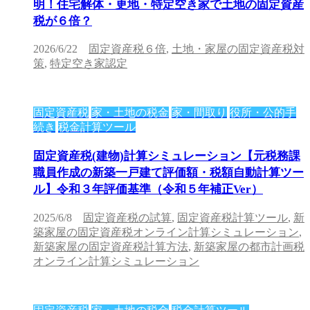
明！住宅解体・更地・特定空き家で土地の固定資産
税が６倍？
2026/6/22
固定資産税６倍
,
土地・家屋の固定資産税対
策
,
特定空き家認定
固定資産税
家・土地の税金
家・間取り
役所・公的手
続き
税金計算ツール
固定資産税(建物)計算シミュレーション【元税務課
職員作成の新築一戸建て評価額・税額自動計算ツー
ル】令和３年評価基準（令和５年補正Ver）
2025/6/8
固定資産税の試算
,
固定資産税計算ツール
,
新
築家屋の固定資産税オンライン計算シミュレーション
,
新築家屋の固定資産税計算方法
,
新築家屋の都市計画税
オンライン計算シミュレーション