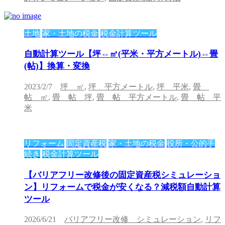
土地
家・土地の税金
税金計算ツール
自動計算ツール【坪⇔㎡(平米・平方メートル)⇔畳
(帖)】換算・変換
2023/2/7
坪 ㎡
,
坪 平方メートル
,
坪 平米
,
畳
帖 ㎡
,
畳 帖 坪
,
畳 帖 平方メートル
,
畳 帖 平
米
リフォーム
固定資産税
家・土地の税金
役所・公的手
続き
税金計算ツール
【バリアフリー改修後の固定資産税シミュレーショ
ン】リフォームで税金が安くなる？減税額自動計算
ツール
2026/6/21
バリアフリー改修 シミュレーション
,
リフ