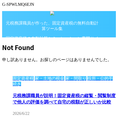
G-SPWLMQ6EJN
元税務課職員が作った、固定資産税の無料自動計
算ツール集
固定資産税の自動計算シミュレーション専門サイ
ト
Not Found
申し訳ありません。お探しのページはありませんでした。
固定資産税
家・土地の税金
家・間取り
役所・公的手
続き
元税務課職員が説明！固定資産税の縦覧・閲覧制度
で他人の評価を調べて自宅の税額が正しいか比較
2026/6/22