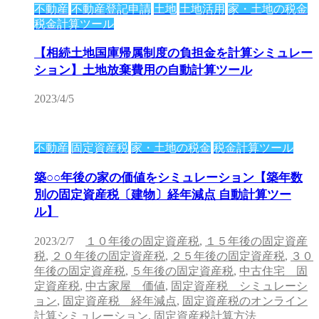
不動産
不動産登記申請
土地
土地活用
家・土地の税金
税金計算ツール
【相続土地国庫帰属制度の負担金を計算シミュレー
ション】土地放棄費用の自動計算ツール
2023/4/5
不動産
固定資産税
家・土地の税金
税金計算ツール
築○○年後の家の価値をシミュレーション【築年数
別の固定資産税〔建物〕経年減点 自動計算ツー
ル】
2023/2/7
１０年後の固定資産税
,
１５年後の固定資産
税
,
２０年後の固定資産税
,
２５年後の固定資産税
,
３０
年後の固定資産税
,
５年後の固定資産税
,
中古住宅 固
定資産税
,
中古家屋 価値
,
固定資産税 シミュレーシ
ョン
,
固定資産税 経年減点
,
固定資産税のオンライン
計算シミュレーション
,
固定資産税計算方法