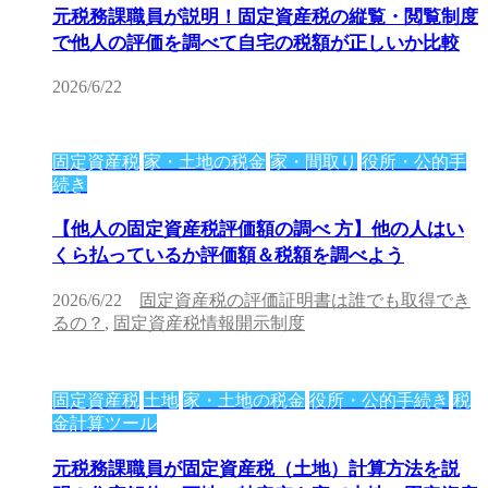
元税務課職員が説明！固定資産税の縦覧・閲覧制度
で他人の評価を調べて自宅の税額が正しいか比較
2026/6/22
固定資産税
家・土地の税金
家・間取り
役所・公的手
続き
【他人の固定資産税評価額の調べ 方】他の人はい
くら払っているか評価額＆税額を調べよう
2026/6/22
固定資産税の評価証明書は誰でも取得でき
るの？
,
固定資産税情報開示制度
固定資産税
土地
家・土地の税金
役所・公的手続き
税
金計算ツール
元税務課職員が固定資産税（土地）計算方法を説