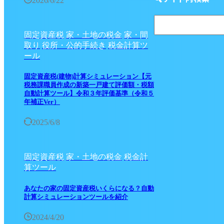
2026/6/22
固定資産税
家・土地の税金
家・間
取り
役所・公的手続き
税金計算ツ
ール
固定資産税(建物)計算シミュレーション【元
税務課職員作成の新築一戸建て評価額・税額
自動計算ツール】令和３年評価基準（令和５
年補正Ver）
2025/6/8
固定資産税
家・土地の税金
税金計
算ツール
あなたの家の固定資産税いくらになる？自動
計算シミュレーションツールを紹介
2024/4/20