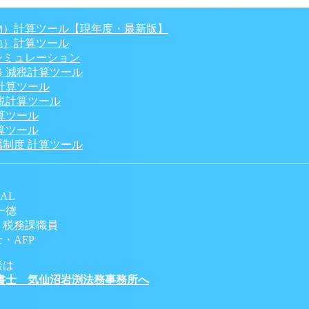
】
物）計算ツール【現年度・最新版】
地）計算ツール
シミュレーション
 減税計算ツール
計算ツール
税計算ツール
算ツール
算ツール
制度 計算ツール
AL
一徳
 税務課職員
・AFP
談は
書士 気仙沼岩渕法務事務所へ