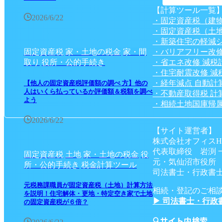
【計算ツール一覧
2026/6/22
・固定資産税（建
・固定資産税（土
・新築住宅の軽減
・バリアフリー改修
固定資産税
家・土地の税金
家・間
・省エネ改修 減税
取り
役所・公的手続き
・住宅耐震改修 減
・経年減点 自動計
【他人の固定資産税評価額の調べ 方】他の
人はいくら払っているか評価額＆税額を調べ
・不動産取得税 計
よう
・相続土地国庫帰属
2026/6/22
【サイト運営者】
株式会社オフィスH
代表取締役 岩渕 
固定資産税
土地
家・土地の税金
役
元・気仙沼市役所
所・公的手続き
税金計算ツール
司法書士・行政書士
元税務課職員が固定資産税（土地）計算方法
相続・登記のご相
を説明！住宅解体・更地・特定空き家で土地
▶ 司法書士・行政
の固定資産税が６倍？
🔍サイト内検索