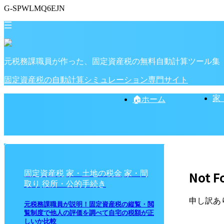
G-SPWLMQ6EJN
元税務課職員が作った、固定資産税の無料自動計算ツール集
固定資産税の自動計算シミュレーション専門サイト
家
🏠ホーム
Not F
固定資産税
家・土地の税金
家・間
取り
役所・公的手続き
申し訳あ
元税務課職員が説明！固定資産税の縦覧・閲
覧制度で他人の評価を調べて自宅の税額が正
しいか比較