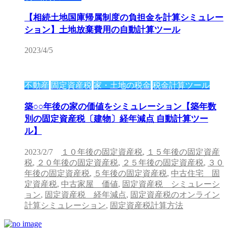
【相続土地国庫帰属制度の負担金を計算シミュレー
ション】土地放棄費用の自動計算ツール
2023/4/5
不動産
固定資産税
家・土地の税金
税金計算ツール
築○○年後の家の価値をシミュレーション【築年数
別の固定資産税〔建物〕経年減点 自動計算ツー
ル】
2023/2/7
１０年後の固定資産税
,
１５年後の固定資産
税
,
２０年後の固定資産税
,
２５年後の固定資産税
,
３０
年後の固定資産税
,
５年後の固定資産税
,
中古住宅 固
定資産税
,
中古家屋 価値
,
固定資産税 シミュレーシ
ョン
,
固定資産税 経年減点
,
固定資産税のオンライン
計算シミュレーション
,
固定資産税計算方法