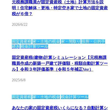
元税務課職員が固定資産税（土地）計算方法を説
明！住宅解体・更地・特定空き家で土地の固定資産
税が６倍？
2026/6/22
固定資産税
家・土地の税金
家・間取り
役所・公的手
続き
税金計算ツール
固定資産税(建物)計算シミュレーション【元税務課
職員作成の新築一戸建て評価額・税額自動計算ツー
ル】令和３年評価基準（令和５年補正Ver）
2025/6/8
固定資産税
家・土地の税金
税金計算ツール
あなたの家の固定資産税いくらになる？自動計算シ