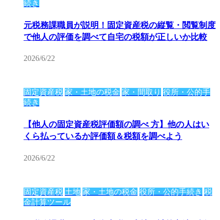
続き
元税務課職員が説明！固定資産税の縦覧・閲覧制度
で他人の評価を調べて自宅の税額が正しいか比較
2026/6/22
固定資産税
家・土地の税金
家・間取り
役所・公的手
続き
【他人の固定資産税評価額の調べ 方】他の人はい
くら払っているか評価額＆税額を調べよう
2026/6/22
固定資産税
土地
家・土地の税金
役所・公的手続き
税
金計算ツール