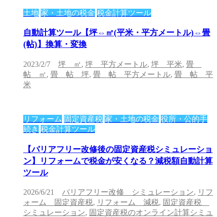
土地
家・土地の税金
税金計算ツール
自動計算ツール【坪⇔㎡(平米・平方メートル)⇔畳
(帖)】換算・変換
2023/2/7
坪 ㎡
,
坪 平方メートル
,
坪 平米
,
畳
帖 ㎡
,
畳 帖 坪
,
畳 帖 平方メートル
,
畳 帖 平
米
リフォーム
固定資産税
家・土地の税金
役所・公的手
続き
税金計算ツール
【バリアフリー改修後の固定資産税シミュレーショ
ン】リフォームで税金が安くなる？減税額自動計算
ツール
2026/6/21
バリアフリー改修 シミュレーション
,
リフ
ォーム 固定資産税
,
リフォーム 減税
,
固定資産税
シミュレーション
,
固定資産税のオンライン計算シミュ