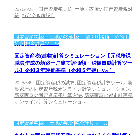
2026/6/22
固定資産税６倍
,
土地・家屋の固定資産税対
策
,
特定空き家認定
固定資産税
家・土地の税金
家・間取り
役所・公的手
続き
税金計算ツール
固定資産税(建物)計算シミュレーション【元税務課
職員作成の新築一戸建て評価額・税額自動計算ツー
ル】令和３年評価基準（令和５年補正Ver）
2025/6/8
固定資産税の試算
,
固定資産税計算ツール
,
新
築家屋の固定資産税オンライン計算シミュレーション
,
新築家屋の固定資産税計算方法
,
新築家屋の都市計画税
オンライン計算シミュレーション
固定資産税
家・土地の税金
税金計算ツール