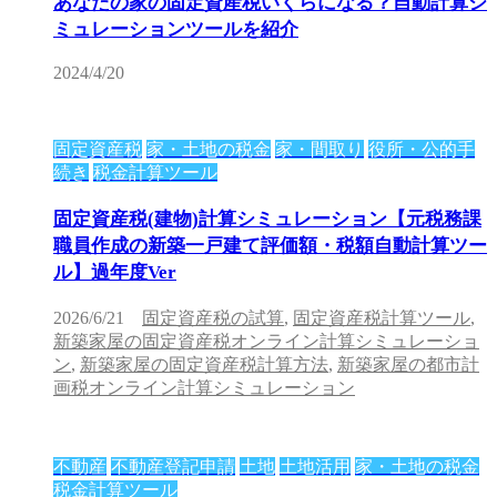
あなたの家の固定資産税いくらになる？自動計算シ
ミュレーションツールを紹介
2024/4/20
固定資産税
家・土地の税金
家・間取り
役所・公的手
続き
税金計算ツール
固定資産税(建物)計算シミュレーション【元税務課
職員作成の新築一戸建て評価額・税額自動計算ツー
ル】過年度Ver
2026/6/21
固定資産税の試算
,
固定資産税計算ツール
,
新築家屋の固定資産税オンライン計算シミュレーショ
ン
,
新築家屋の固定資産税計算方法
,
新築家屋の都市計
画税オンライン計算シミュレーション
不動産
不動産登記申請
土地
土地活用
家・土地の税金
税金計算ツール