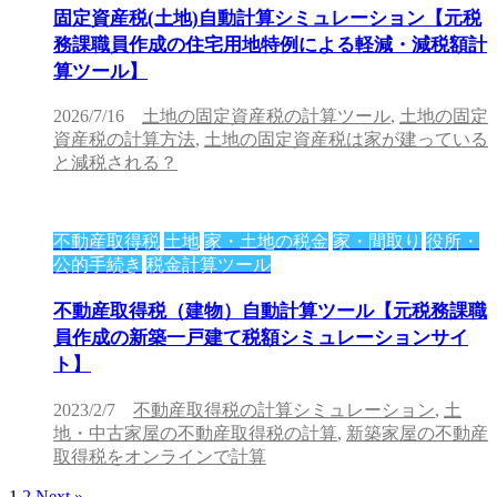
固定資産税(土地)自動計算シミュレーション【元税
務課職員作成の住宅用地特例による軽減・減税額計
算ツール】
2026/7/16
土地の固定資産税の計算ツール
,
土地の固定
資産税の計算方法
,
土地の固定資産税は家が建っている
と減税される？
不動産取得税
土地
家・土地の税金
家・間取り
役所・
公的手続き
税金計算ツール
不動産取得税（建物）自動計算ツール【元税務課職
員作成の新築一戸建て税額シミュレーションサイ
ト】
2023/2/7
不動産取得税の計算シミュレーション
,
土
地・中古家屋の不動産取得税の計算
,
新築家屋の不動産
取得税をオンラインで計算
1
2
Next »