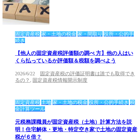
固定資産税
家・土地の税金
家・間取り
役所・公的手
続き
【他人の固定資産税評価額の調べ 方】他の人はい
くら払っているか評価額＆税額を調べよう
2026/6/22
固定資産税の評価証明書は誰でも取得でき
るの？
,
固定資産税情報開示制度
固定資産税
土地
家・土地の税金
役所・公的手続き
税
金計算ツール
元税務課職員が固定資産税（土地）計算方法を説
明！住宅解体・更地・特定空き家で土地の固定資産
税が６倍？