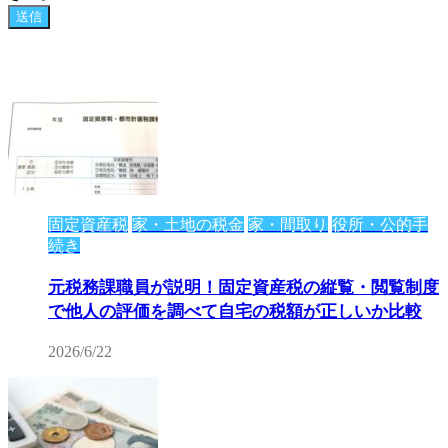
固定資産税
家・土地の税金
家・間取り
役所・公的手
続き
元税務課職員が説明！固定資産税の縦覧・閲覧制度
で他人の評価を調べて自宅の税額が正しいか比較
2026/6/22