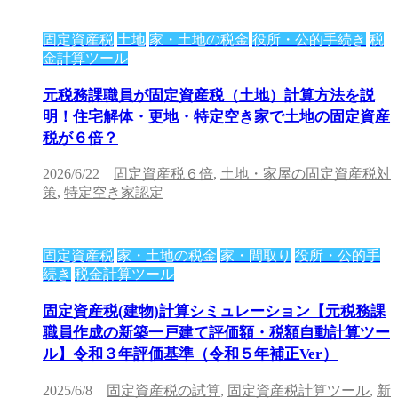
固定資産税
土地
家・土地の税金
役所・公的手続き
税
金計算ツール
元税務課職員が固定資産税（土地）計算方法を説
明！住宅解体・更地・特定空き家で土地の固定資産
税が６倍？
2026/6/22
固定資産税６倍
,
土地・家屋の固定資産税対
策
,
特定空き家認定
固定資産税
家・土地の税金
家・間取り
役所・公的手
続き
税金計算ツール
固定資産税(建物)計算シミュレーション【元税務課
職員作成の新築一戸建て評価額・税額自動計算ツー
ル】令和３年評価基準（令和５年補正Ver）
2025/6/8
固定資産税の試算
,
固定資産税計算ツール
,
新