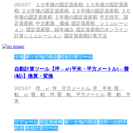
2023/2/7
１０年後の固定資産税
,
１５年後の固定資産
税
,
２０年後の固定資産税
,
２５年後の固定資産税
,
３０
年後の固定資産税
,
５年後の固定資産税
,
中古住宅 固
定資産税
,
中古家屋 価値
,
固定資産税 シミュレーシ
ョン
,
固定資産税 経年減点
,
固定資産税のオンライン
計算シミュレーション
,
固定資産税計算方法
土地
家・土地の税金
税金計算ツール
自動計算ツール【坪⇔㎡(平米・平方メートル)⇔畳
(帖)】換算・変換
2023/2/7
坪 ㎡
,
坪 平方メートル
,
坪 平米
,
畳
帖 ㎡
,
畳 帖 坪
,
畳 帖 平方メートル
,
畳 帖 平
米
リフォーム
固定資産税
家・土地の税金
役所・公的手
続き
税金計算ツール