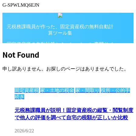
G-SPWLMQ6EJN
元税務課職員が作った、固定資産税の無料自動計
算ツール集
固定資産税の自動計算シミュレーション専門サイ
ト
Not Found
申し訳ありません。お探しのページはありませんでした。
固定資産税
家・土地の税金
家・間取り
役所・公的手
続き
元税務課職員が説明！固定資産税の縦覧・閲覧制度
で他人の評価を調べて自宅の税額が正しいか比較
2026/6/22