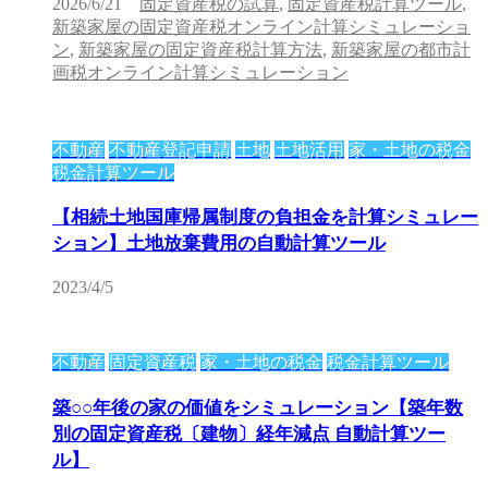
2026/6/21
固定資産税の試算
,
固定資産税計算ツール
,
新築家屋の固定資産税オンライン計算シミュレーショ
ン
,
新築家屋の固定資産税計算方法
,
新築家屋の都市計
画税オンライン計算シミュレーション
不動産
不動産登記申請
土地
土地活用
家・土地の税金
税金計算ツール
【相続土地国庫帰属制度の負担金を計算シミュレー
ション】土地放棄費用の自動計算ツール
2023/4/5
不動産
固定資産税
家・土地の税金
税金計算ツール
築○○年後の家の価値をシミュレーション【築年数
別の固定資産税〔建物〕経年減点 自動計算ツー
ル】