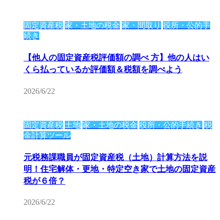
固定資産税
家・土地の税金
家・間取り
役所・公的手
続き
【他人の固定資産税評価額の調べ 方】他の人はい
くら払っているか評価額＆税額を調べよう
2026/6/22
固定資産税
土地
家・土地の税金
役所・公的手続き
税
金計算ツール
元税務課職員が固定資産税（土地）計算方法を説
明！住宅解体・更地・特定空き家で土地の固定資産
税が６倍？
2026/6/22