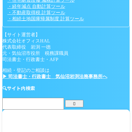
・住宅耐震改修 減税計算ツール
・経年減点 自動計算ツール
・不動産取得税 計算ツール
・相続土地国庫帰属制度 計算ツール
【サイト運営者】
株式会社オフィスHAL
代表取締役 岩渕 一徳
元・気仙沼市役所 税務課職員
司法書士・行政書士・AFP
相続・登記のご相談は
▶ 司法書士・行政書士 気仙沼岩渕法務事務所へ
🔍サイト内検索