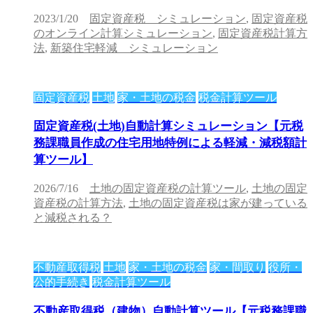
2023/1/20
固定資産税 シミュレーション
,
固定資産税
のオンライン計算シミュレーション
,
固定資産税計算方
法
,
新築住宅軽減 シミュレーション
固定資産税
土地
家・土地の税金
税金計算ツール
固定資産税(土地)自動計算シミュレーション【元税
務課職員作成の住宅用地特例による軽減・減税額計
算ツール】
2026/7/16
土地の固定資産税の計算ツール
,
土地の固定
資産税の計算方法
,
土地の固定資産税は家が建っている
と減税される？
不動産取得税
土地
家・土地の税金
家・間取り
役所・
公的手続き
税金計算ツール
不動産取得税（建物）自動計算ツール【元税務課職