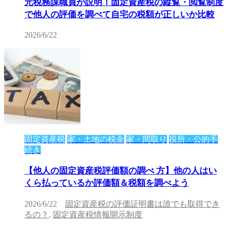
元税務課職員が説明！固定資産税の縦覧・閲覧制度
で他人の評価を調べて自宅の税額が正しいか比較
2026/6/22
固定資産税
家・土地の税金
家・間取り
役所・公的手
続き
【他人の固定資産税評価額の調べ 方】他の人はい
くら払っているか評価額＆税額を調べよう
2026/6/22
固定資産税の評価証明書は誰でも取得でき
るの？
,
固定資産税情報開示制度