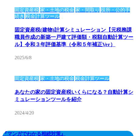
固定資産税
家・土地の税金
家・間取り
役所・公的手
続き
税金計算ツール
固定資産税(建物)計算シミュレーション【元税務課
職員作成の新築一戸建て評価額・税額自動計算ツー
ル】令和３年評価基準（令和５年補正Ver）
2025/6/8
固定資産税
家・土地の税金
税金計算ツール
あなたの家の固定資産税いくらになる？自動計算シ
ミュレーションツールを紹介
2024/4/20
『マンガでわかる相続対策』