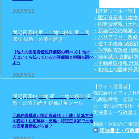
【計算ツール一覧】
2026/6/22
・固定資産税（建物
・固定資産税（土地
・新築住宅の軽減シ
固定資産税
家・土地の税金
家・間
・バリアフリー改修
取り
役所・公的手続き
・省エネ改修 減税
・住宅耐震改修 減
【他人の固定資産税評価額の調べ 方】他の
・経年減点 自動計
人はいくら払っているか評価額＆税額を調べ
よう
・不動産取得税 計
・相続土地国庫帰属
2026/6/22
【サイト運営者】
株式会社オフィスHA
固定資産税
土地
家・土地の税金
役
代表取締役 岩渕 
所・公的手続き
税金計算ツール
元・気仙沼市役所 
司法書士・行政書士・
元税務課職員が固定資産税（土地）計算方法
を説明！住宅解体・更地・特定空き家で土地
相続・登記のご相談
の固定資産税が６倍？
司法書士・行政書
2026/6/22