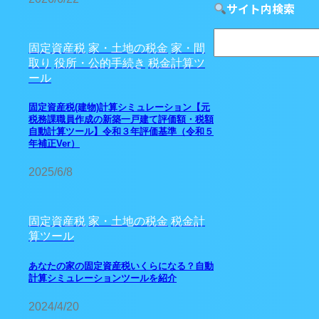
サイト内検索
固定資産税
家・土地の税金
家・間
取り
役所・公的手続き
税金計算ツ
ール
固定資産税(建物)計算シミュレーション【元
税務課職員作成の新築一戸建て評価額・税額
自動計算ツール】令和３年評価基準（令和５
年補正Ver）
2025/6/8
固定資産税
家・土地の税金
税金計
算ツール
あなたの家の固定資産税いくらになる？自動
計算シミュレーションツールを紹介
2024/4/20