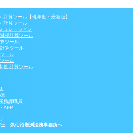
）計算ツール【現年度・最新版】
）計算ツール
ミュレーション
 減税計算ツール
計算ツール
税計算ツール
算ツール
算ツール
制度 計算ツール
L
一徳
税務課職員
AFP
は
士 気仙沼岩渕法務事務所へ