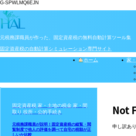
G-SPWLMQ6EJN
元税務課職員が作った、固定資産税の無料自動計算ツール集
固定資産税の自動計算シミュレーション専門サイト
ホーム
家
固定資産税
家・土地の税金
家・間
Not 
取り
役所・公的手続き
元税務課職員が説明！固定資産税の縦覧・閲
申し訳あ
覧制度で他人の評価を調べて自宅の税額が正
しいか比較