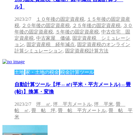
ル】
2023/2/7
１０年後の固定資産税
,
１５年後の固定資産
税
,
２０年後の固定資産税
,
２５年後の固定資産税
,
３０
年後の固定資産税
,
５年後の固定資産税
,
中古住宅 固
定資産税
,
中古家屋 価値
,
固定資産税 シミュレーシ
ョン
,
固定資産税 経年減点
,
固定資産税のオンライン
計算シミュレーション
,
固定資産税計算方法
土地
家・土地の税金
税金計算ツール
自動計算ツール【坪⇔㎡(平米・平方メートル)⇔畳
(帖)】換算・変換
2023/2/7
坪 ㎡
,
坪 平方メートル
,
坪 平米
,
畳
帖 ㎡
,
畳 帖 坪
,
畳 帖 平方メートル
,
畳 帖 平
米