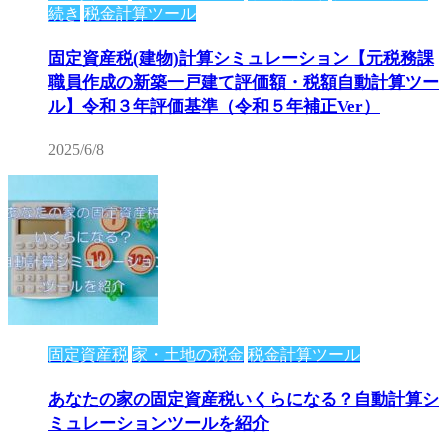
続き
税金計算ツール
固定資産税(建物)計算シミュレーション【元税務課
職員作成の新築一戸建て評価額・税額自動計算ツー
ル】令和３年評価基準（令和５年補正Ver）
2025/6/8
固定資産税
家・土地の税金
税金計算ツール
あなたの家の固定資産税いくらになる？自動計算シ
ミュレーションツールを紹介