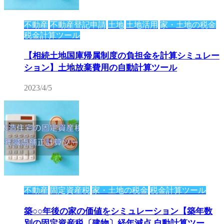
不動産
不動産登記申請
土地
土地活用
家・土地の税金
税金計算ツール
【相続土地国庫帰属制度の負担金を計算シミュレー
ション】土地放棄費用の自動計算ツール
2023/4/5
不動産
固定資産税
家・土地の税金
税金計算ツール
築○○年後の家の価値をシミュレーション【築年数
別の固定資産税〔建物〕経年減点 自動計算ツー