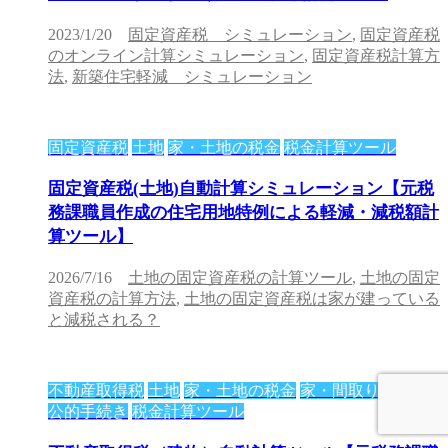
2023/1/20
固定資産税 シミュレーション
,
固定資産税
のオンライン計算シミュレーション
,
固定資産税計算方
法
,
新築住宅軽減 シミュレーション
固定資産税
土地
家・土地の税金
税金計算ツール
固定資産税(土地)自動計算シミュレーション【元税
務課職員作成の住宅用地特例による軽減・減税額計
算ツール】
2026/7/16
土地の固定資産税の計算ツール
,
土地の固定
資産税の計算方法
,
土地の固定資産税は家が建っている
と減税される？
不動産取得税
土地
家・土地の税金
家・間取り
役所・
公的手続き
税金計算ツール