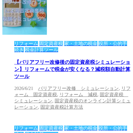
リフォーム
固定資産税
家・土地の税金
役所・公的手
続き
税金計算ツール
【バリアフリー改修後の固定資産税シミュレーショ
ン】リフォームで税金が安くなる？減税額自動計算
ツール
2026/6/21
バリアフリー改修 シミュレーション
,
リフ
ォーム 固定資産税
,
リフォーム 減税
,
固定資産税
シミュレーション
,
固定資産税のオンライン計算シミュ
レーション
,
固定資産税計算方法
リフォーム
固定資産税
家・土地の税金
役所・公的手