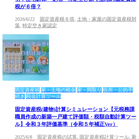
税が６倍？
2026/6/22
固定資産税６倍
,
土地・家屋の固定資産税対
策
,
特定空き家認定
固定資産税
家・土地の税金
家・間取り
役所・公的手
続き
税金計算ツール
固定資産税(建物)計算シミュレーション【元税務課
職員作成の新築一戸建て評価額・税額自動計算ツー
ル】令和３年評価基準（令和５年補正Ver）
2025/6/8
固定資産税の試算
,
固定資産税計算ツール
,
新