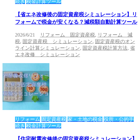
続き
税金計算ツール
【省エネ改修後の固定資産税シミュレーション】リ
フォームで税金が安くなる？減税額自動計算ツール
2026/6/21
リフォーム 固定資産税
,
リフォーム 減
税
,
固定資産税 シミュレーション
,
固定資産税のオン
ライン計算シミュレーション
,
固定資産税計算方法
,
省
エネ改修 シミュレーション
リフォーム
固定資産税
家・土地の税金
役所・公的手
続き
税金計算ツール
【住宅耐震改修後の固定資産税シミュレーション】