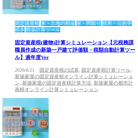
固定資産税
家・土地の税金
家・間取り
役所・公的手
続き
税金計算ツール
固定資産税(建物)計算シミュレーション【元税務課
職員作成の新築一戸建て評価額・税額自動計算ツー
ル】過年度Ver
2026/6/21
固定資産税の試算
,
固定資産税計算ツール
,
新築家屋の固定資産税オンライン計算シミュレーショ
ン
,
新築家屋の固定資産税計算方法
,
新築家屋の都市計
画税オンライン計算シミュレーション