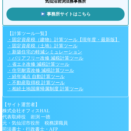
気仙沼岩渕法務事務所
事務所サイトはこちら
【計算ツール一覧】
・固定資産税（建物）計算ツール【現年度・最新版】
・固定資産税（土地）計算ツール
・新築住宅の軽減シミュレーション
・バリアフリー改修 減税計算ツール
・省エネ改修 減税計算ツール
・住宅耐震改修 減税計算ツール
・経年減点 自動計算ツール
・不動産取得税 計算ツール
・相続土地国庫帰属制度 計算ツール
【サイト運営者】
株式会社オフィスHAL
代表取締役 岩渕 一徳
元・気仙沼市役所 税務課職員
司法書士・行政書士・AFP