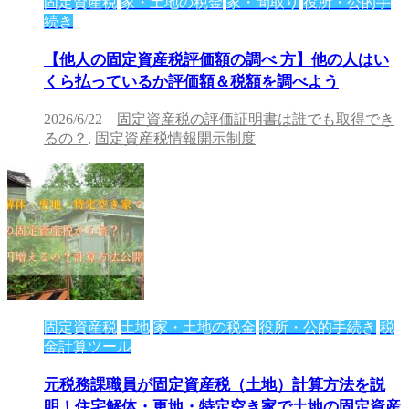
固定資産税
家・土地の税金
家・間取り
役所・公的手
続き
【他人の固定資産税評価額の調べ 方】他の人はい
くら払っているか評価額＆税額を調べよう
2026/6/22
固定資産税の評価証明書は誰でも取得でき
るの？
,
固定資産税情報開示制度
固定資産税
土地
家・土地の税金
役所・公的手続き
税
金計算ツール
元税務課職員が固定資産税（土地）計算方法を説
明！住宅解体・更地・特定空き家で土地の固定資産