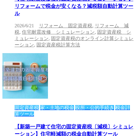
リフォームで税金が安くなる？減税額自動計算ツー
ル
2026/6/21
リフォーム 固定資産税
,
リフォーム 減
税
,
住宅耐震改修 シミュレーション
,
固定資産税 シ
ミュレーション
,
固定資産税のオンライン計算シミュレ
ーション
,
固定資産税計算方法
固定資産税
家・土地の税金
役所・公的手続き
税金計
算ツール
【新築一戸建て住宅の固定資産税〔減税〕シミュレ
ーション】住宅軽減額の税金自動計算ツール