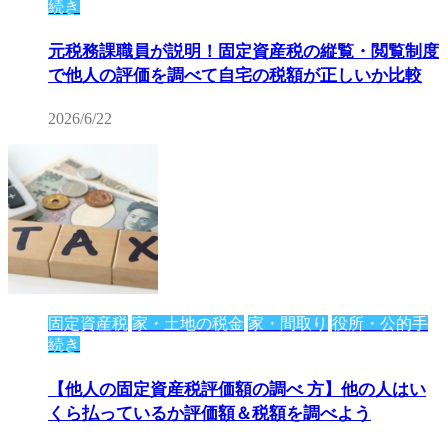
続き
元税務課職員が説明！固定資産税の縦覧・閲覧制度
で他人の評価を調べて自宅の税額が正しいか比較
2026/6/22
固定資産税
家・土地の税金
家・間取り
役所・公的手
続き
【他人の固定資産税評価額の調べ 方】他の人はい
くら払っているか評価額＆税額を調べよう