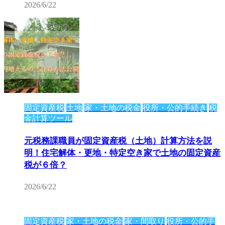
2026/6/22
固定資産税
土地
家・土地の税金
役所・公的手続き
税
金計算ツール
元税務課職員が固定資産税（土地）計算方法を説
明！住宅解体・更地・特定空き家で土地の固定資産
税が６倍？
2026/6/22
固定資産税
家・土地の税金
家・間取り
役所・公的手