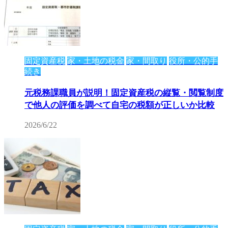
固定資産税
家・土地の税金
家・間取り
役所・公的手
続き
元税務課職員が説明！固定資産税の縦覧・閲覧制度
で他人の評価を調べて自宅の税額が正しいか比較
2026/6/22