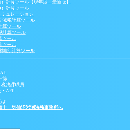
物）計算ツール【現年度・最新版】
地）計算ツール
シミュレーション
 減税計算ツール
計算ツール
税計算ツール
算ツール
算ツール
制度 計算ツール
AL
一徳
 税務課職員
・AFP
談は
書士 気仙沼岩渕法務事務所へ