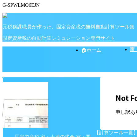
G-SPWLMQ6EJN
元税務課職員が作った、固定資産税の無料自動計算ツール集
固定資産税の自動計算シミュレーション専門サイト
家
🏠ホーム
Not F
申し訳あ
【計算ツール一覧
固定資産税
家・土地の税金
家・間