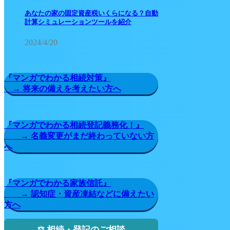
あなたの家の固定資産税いくらになる？自動
計算シミュレーションツールを紹介
2024/4/20
『マンガでわかる相続対策』
→ 将来の備えを考えたい方へ
『マンガでわかる相続登記義務化！』
→ 名義変更がまだ終わっていない方
へ
『マンガでわかる家族信託』
→ 認知症・資産凍結などに備えたい
方へ
⚖️ 相続・登記のご相談