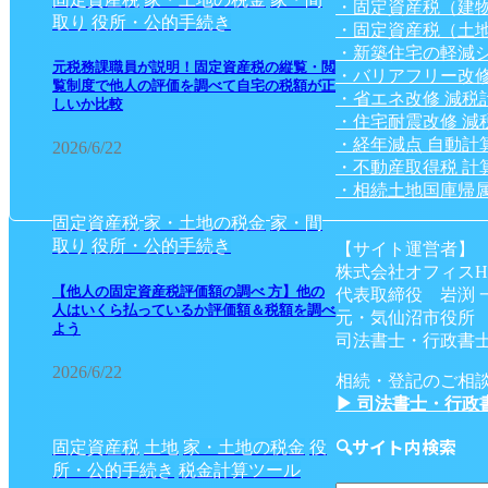
・固定資産税（建
取り
役所・公的手続き
・固定資産税（土
・新築住宅の軽減
元税務課職員が説明！固定資産税の縦覧・閲
・バリアフリー改修
覧制度で他人の評価を調べて自宅の税額が正
・省エネ改修 減税
しいか比較
・住宅耐震改修 減
・経年減点 自動計
2026/6/22
・不動産取得税 計
・相続土地国庫帰属
固定資産税
家・土地の税金
家・間
取り
役所・公的手続き
【サイト運営者】
株式会社オフィスH
【他人の固定資産税評価額の調べ 方】他の
代表取締役 岩渕 
人はいくら払っているか評価額＆税額を調べ
元・気仙沼市役所
よう
司法書士・行政書士
2026/6/22
相続・登記のご相
▶ 司法書士・行政
🔍サイト内検索
固定資産税
土地
家・土地の税金
役
所・公的手続き
税金計算ツール