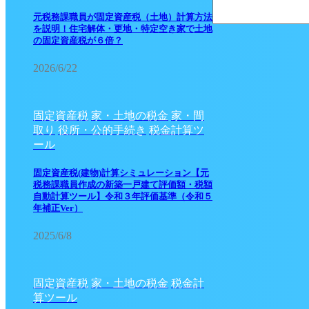
元税務課職員が固定資産税（土地）計算方法
を説明！住宅解体・更地・特定空き家で土地
の固定資産税が６倍？
2026/6/22
固定資産税
家・土地の税金
家・間
取り
役所・公的手続き
税金計算ツ
ール
固定資産税(建物)計算シミュレーション【元
税務課職員作成の新築一戸建て評価額・税額
自動計算ツール】令和３年評価基準（令和５
年補正Ver）
2025/6/8
固定資産税
家・土地の税金
税金計
算ツール