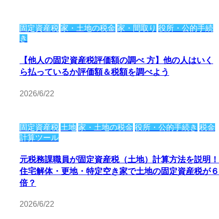
固定資産税
家・土地の税金
家・間取り
役所・公的手続
き
【他人の固定資産税評価額の調べ 方】他の人はいく
ら払っているか評価額＆税額を調べよう
2026/6/22
固定資産税
土地
家・土地の税金
役所・公的手続き
税金
計算ツール
元税務課職員が固定資産税（土地）計算方法を説明！
住宅解体・更地・特定空き家で土地の固定資産税が６
倍？
2026/6/22