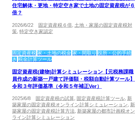
住宅解体・更地・特定空き家で土地の固定資産税が６
倍？
2026/6/22
固定資産税６倍
,
土地・家屋の固定資産税対
策
,
特定空き家認定
固定資産税
家・土地の税金
家・間取り
役所・公的手続
き
税金計算ツール
固定資産税(建物)計算シミュレーション【元税務課職
員作成の新築一戸建て評価額・税額自動計算ツール】
令和３年評価基準（令和５年補正Ver）
2025/6/8
固定資産税の試算
,
固定資産税計算ツール
,
新
築家屋の固定資産税オンライン計算シミュレーション
,
新
築家屋の固定資産税計算方法
,
新築家屋の都市計画税オン
ライン計算シミュレーション