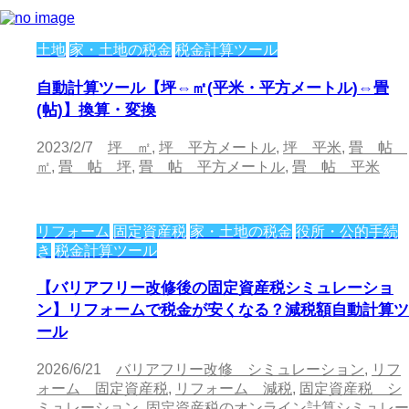
土地
家・土地の税金
税金計算ツール
自動計算ツール【坪⇔㎡(平米・平方メートル)⇔畳
(帖)】換算・変換
2023/2/7
坪 ㎡
,
坪 平方メートル
,
坪 平米
,
畳 帖
㎡
,
畳 帖 坪
,
畳 帖 平方メートル
,
畳 帖 平米
リフォーム
固定資産税
家・土地の税金
役所・公的手続
き
税金計算ツール
【バリアフリー改修後の固定資産税シミュレーショ
ン】リフォームで税金が安くなる？減税額自動計算ツ
ール
2026/6/21
バリアフリー改修 シミュレーション
,
リフ
ォーム 固定資産税
,
リフォーム 減税
,
固定資産税 シ
ミュレーション
,
固定資産税のオンライン計算シミュレー