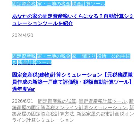
固定資産税
家・土地の税金
税金計算ツール
あなたの家の固定資産税いくらになる？自動計算シミ
ュレーションツールを紹介
2024/4/20
固定資産税
家・土地の税金
家・間取り
役所・公的手続
き
税金計算ツール
固定資産税(建物)計算シミュレーション【元税務課職
員作成の新築一戸建て評価額・税額自動計算ツール】
過年度Ver
2026/6/21
固定資産税の試算
,
固定資産税計算ツール
,
新
築家屋の固定資産税オンライン計算シミュレーション
,
新
築家屋の固定資産税計算方法
,
新築家屋の都市計画税オン
ライン計算シミュレーション