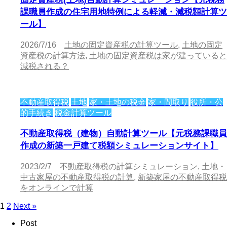
課職員作成の住宅用地特例による軽減・減税額計算ツ
ール】
2026/7/16
土地の固定資産税の計算ツール
,
土地の固定
資産税の計算方法
,
土地の固定資産税は家が建っていると
減税される？
不動産取得税
土地
家・土地の税金
家・間取り
役所・公
的手続き
税金計算ツール
不動産取得税（建物）自動計算ツール【元税務課職員
作成の新築一戸建て税額シミュレーションサイト】
2023/2/7
不動産取得税の計算シミュレーション
,
土地・
中古家屋の不動産取得税の計算
,
新築家屋の不動産取得税
をオンラインで計算
1
2
Next »
Post