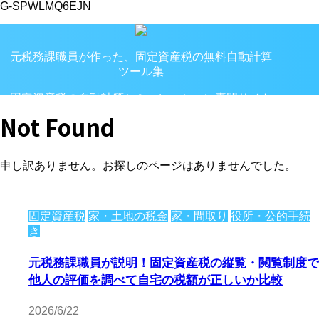
G-SPWLMQ6EJN
元税務課職員が作った、固定資産税の無料自動計算
ツール集
固定資産税の自動計算シミュレーション専門サイト
Not Found
申し訳ありません。お探しのページはありませんでした。
固定資産税
家・土地の税金
家・間取り
役所・公的手続
き
元税務課職員が説明！固定資産税の縦覧・閲覧制度で
他人の評価を調べて自宅の税額が正しいか比較
2026/6/22