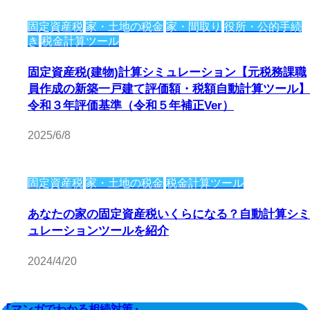
固定資産税
家・土地の税金
家・間取り
役所・公的手続
き
税金計算ツール
固定資産税(建物)計算シミュレーション【元税務課職
員作成の新築一戸建て評価額・税額自動計算ツール】
令和３年評価基準（令和５年補正Ver）
2025/6/8
固定資産税
家・土地の税金
税金計算ツール
あなたの家の固定資産税いくらになる？自動計算シミ
ュレーションツールを紹介
2024/4/20
『マンガでわかる相続対策』