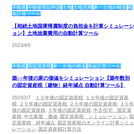
不動産
不動産登記申請
土地
土地活用
家・土地の税金
税
金計算ツール
【相続土地国庫帰属制度の負担金を計算シミュレーシ
ョン】土地放棄費用の自動計算ツール
2023/4/5
不動産
固定資産税
家・土地の税金
税金計算ツール
築○○年後の家の価値をシミュレーション【築年数別
の固定資産税〔建物〕経年減点 自動計算ツール】
2023/2/7
１０年後の固定資産税
,
１５年後の固定資産
税
,
２０年後の固定資産税
,
２５年後の固定資産税
,
３０年
後の固定資産税
,
５年後の固定資産税
,
中古住宅 固定資
産税
,
中古家屋 価値
,
固定資産税 シミュレーション
,
固
定資産税 経年減点
,
固定資産税のオンライン計算シミュ
レーション
,
固定資産税計算方法