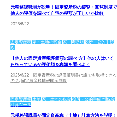
元税務課職員が説明！固定資産税の縦覧・閲覧制度で
他人の評価を調べて自宅の税額が正しいか比較
2026/6/22
固定資産税
家・土地の税金
家・間取り
役所・公的手続
き
【他人の固定資産税評価額の調べ 方】他の人はいく
ら払っているか評価額＆税額を調べよう
2026/6/22
固定資産税の評価証明書は誰でも取得できる
の？
,
固定資産税情報開示制度
固定資産税
土地
家・土地の税金
役所・公的手続き
税金
計算ツール
元税務課職員が固定資産税（土地）計算方法を説明！