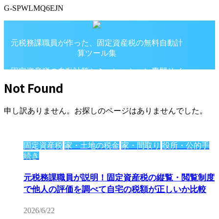
G-SPWLMQ6EJN
元税務課職員が作った、固定資産税の無料自動計
算ツール集
固定資産税の自動計算シミュレーション専門サイ
ト
Not Found
申し訳ありません。お探しのページはありませんでした。
固定資産税
家・土地の税金
家・間取り
役所・公的手
続き
元税務課職員が説明！固定資産税の縦覧・閲覧制度
で他人の評価を調べて自宅の税額が正しいか比較
2026/6/22