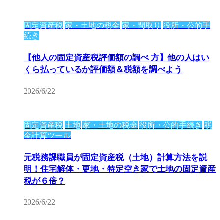
固定資産税
家・土地の税金
家・間取り
役所・公的手
続き
【他人の固定資産税評価額の調べ 方】他の人はい
くら払っているか評価額＆税額を調べよう
2026/6/22
固定資産税
土地
家・土地の税金
役所・公的手続き
税
金計算ツール
元税務課職員が固定資産税（土地）計算方法を説
明！住宅解体・更地・特定空き家で土地の固定資産
税が６倍？
2026/6/22