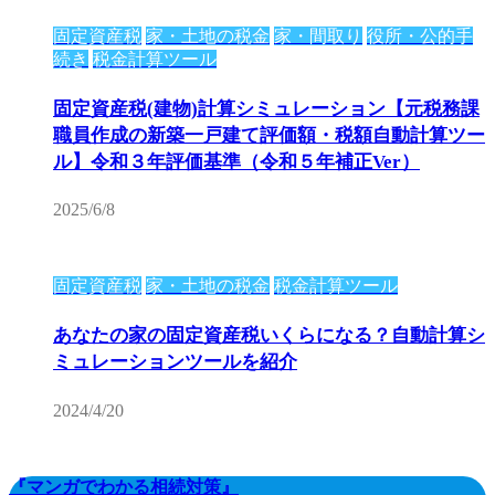
固定資産税
家・土地の税金
家・間取り
役所・公的手
続き
税金計算ツール
固定資産税(建物)計算シミュレーション【元税務課
職員作成の新築一戸建て評価額・税額自動計算ツー
ル】令和３年評価基準（令和５年補正Ver）
2025/6/8
固定資産税
家・土地の税金
税金計算ツール
あなたの家の固定資産税いくらになる？自動計算シ
ミュレーションツールを紹介
2024/4/20
『マンガでわかる相続対策』