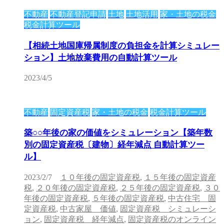
不動産
不動産登記申請
土地
土地活用
家・土地の税金
税金計算ツール
【相続土地国庫帰属制度の負担金を計算シミュレー
ション】土地放棄費用の自動計算ツール
2023/4/5
不動産
固定資産税
家・土地の税金
税金計算ツール
築○○年後の家の価値をシミュレーション【築年数
別の固定資産税〔建物〕経年減点 自動計算ツー
ル】
2023/2/7
１０年後の固定資産税
,
１５年後の固定資産
税
,
２０年後の固定資産税
,
２５年後の固定資産税
,
３０
年後の固定資産税
,
５年後の固定資産税
,
中古住宅 固
定資産税
,
中古家屋 価値
,
固定資産税 シミュレーシ
ョン
,
固定資産税 経年減点
,
固定資産税のオンライン