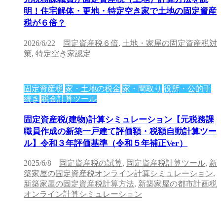
明！住宅解体・更地・特定空き家で土地の固定資産
税が６倍？
2026/6/22
固定資産税６倍
,
土地・家屋の固定資産税対
策
,
特定空き家認定
固定資産税
家・土地の税金
家・間取り
役所・公的手
続き
税金計算ツール
固定資産税(建物)計算シミュレーション【元税務課
職員作成の新築一戸建て評価額・税額自動計算ツー
ル】令和３年評価基準（令和５年補正Ver）
2025/6/8
固定資産税の試算
,
固定資産税計算ツール
,
新
築家屋の固定資産税オンライン計算シミュレーション
,
新築家屋の固定資産税計算方法
,
新築家屋の都市計画税
オンライン計算シミュレーション