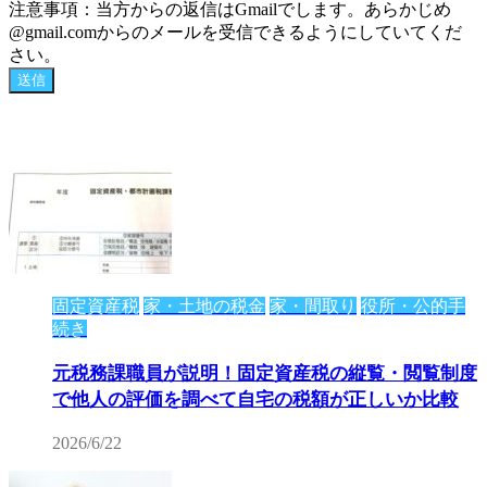
注意事項：当方からの返信はGmailでします。あらかじめ
@gmail.comからのメールを受信できるようにしていてくだ
さい。
固定資産税
家・土地の税金
家・間取り
役所・公的手
続き
元税務課職員が説明！固定資産税の縦覧・閲覧制度
で他人の評価を調べて自宅の税額が正しいか比較
2026/6/22