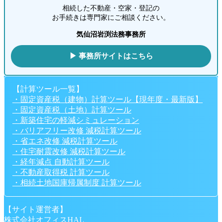
相続した不動産・空家・登記の
お手続きは専門家にご相談ください。
気仙沼岩渕法務事務所
▶ 事務所サイトはこちら
【計算ツール一覧】
・固定資産税（建物）計算ツール【現年度・最新版】
・固定資産税（土地）計算ツール
・新築住宅の軽減シミュレーション
・バリアフリー改修 減税計算ツール
・省エネ改修 減税計算ツール
・住宅耐震改修 減税計算ツール
・経年減点 自動計算ツール
・不動産取得税 計算ツール
・相続土地国庫帰属制度 計算ツール
【サイト運営者】
株式会社オフィスHAL