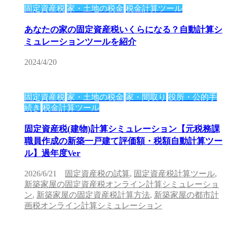
固定資産税
家・土地の税金
税金計算ツール
あなたの家の固定資産税いくらになる？自動計算シ
ミュレーションツールを紹介
2024/4/20
固定資産税
家・土地の税金
家・間取り
役所・公的手
続き
税金計算ツール
固定資産税(建物)計算シミュレーション【元税務課
職員作成の新築一戸建て評価額・税額自動計算ツー
ル】過年度Ver
2026/6/21
固定資産税の試算
,
固定資産税計算ツール
,
新築家屋の固定資産税オンライン計算シミュレーショ
ン
,
新築家屋の固定資産税計算方法
,
新築家屋の都市計
画税オンライン計算シミュレーション