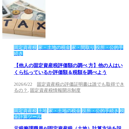
固定資産税
家・土地の税金
家・間取り
役所・公的手
続き
【他人の固定資産税評価額の調べ 方】他の人はい
くら払っているか評価額＆税額を調べよう
2026/6/22
固定資産税の評価証明書は誰でも取得でき
るの？
,
固定資産税情報開示制度
固定資産税
土地
家・土地の税金
役所・公的手続き
税
金計算ツール
元税務課職員が固定資産税（土地）計算方法を説