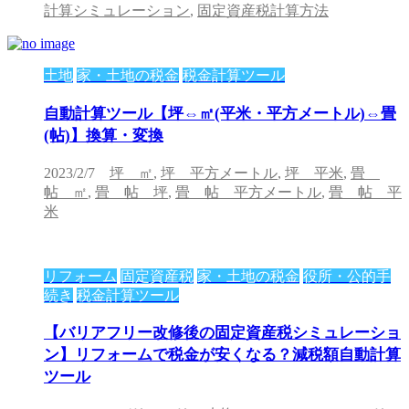
計算シミュレーション
,
固定資産税計算方法
土地
家・土地の税金
税金計算ツール
自動計算ツール【坪⇔㎡(平米・平方メートル)⇔畳
(帖)】換算・変換
2023/2/7
坪 ㎡
,
坪 平方メートル
,
坪 平米
,
畳
帖 ㎡
,
畳 帖 坪
,
畳 帖 平方メートル
,
畳 帖 平
米
リフォーム
固定資産税
家・土地の税金
役所・公的手
続き
税金計算ツール
【バリアフリー改修後の固定資産税シミュレーショ
ン】リフォームで税金が安くなる？減税額自動計算
ツール