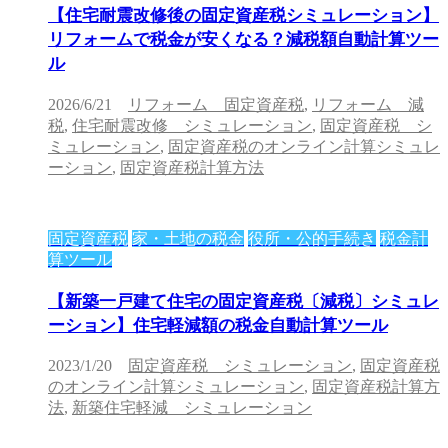
【住宅耐震改修後の固定資産税シミュレーション】
リフォームで税金が安くなる？減税額自動計算ツー
ル
2026/6/21
リフォーム 固定資産税
,
リフォーム 減
税
,
住宅耐震改修 シミュレーション
,
固定資産税 シ
ミュレーション
,
固定資産税のオンライン計算シミュレ
ーション
,
固定資産税計算方法
固定資産税
家・土地の税金
役所・公的手続き
税金計
算ツール
【新築一戸建て住宅の固定資産税〔減税〕シミュレ
ーション】住宅軽減額の税金自動計算ツール
2023/1/20
固定資産税 シミュレーション
,
固定資産税
のオンライン計算シミュレーション
,
固定資産税計算方
法
,
新築住宅軽減 シミュレーション