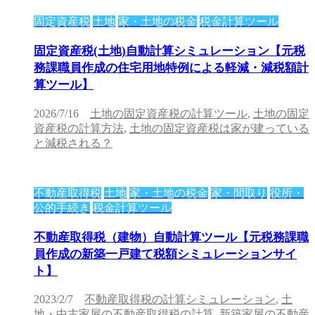
固定資産税
土地
家・土地の税金
税金計算ツール
固定資産税(土地)自動計算シミュレーション【元税
務課職員作成の住宅用地特例による軽減・減税額計
算ツール】
2026/7/16
土地の固定資産税の計算ツール
,
土地の固定
資産税の計算方法
,
土地の固定資産税は家が建っている
と減税される？
不動産取得税
土地
家・土地の税金
家・間取り
役所・
公的手続き
税金計算ツール
不動産取得税（建物）自動計算ツール【元税務課職
員作成の新築一戸建て税額シミュレーションサイ
ト】
2023/2/7
不動産取得税の計算シミュレーション
,
土
地・中古家屋の不動産取得税の計算
,
新築家屋の不動産