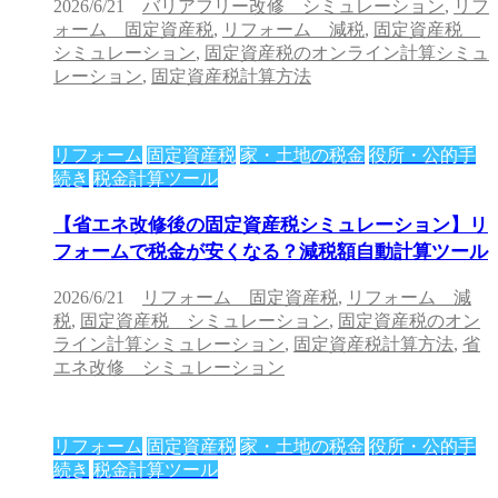
2026/6/21
バリアフリー改修 シミュレーション
,
リフ
ォーム 固定資産税
,
リフォーム 減税
,
固定資産税
シミュレーション
,
固定資産税のオンライン計算シミュ
レーション
,
固定資産税計算方法
リフォーム
固定資産税
家・土地の税金
役所・公的手
続き
税金計算ツール
【省エネ改修後の固定資産税シミュレーション】リ
フォームで税金が安くなる？減税額自動計算ツール
2026/6/21
リフォーム 固定資産税
,
リフォーム 減
税
,
固定資産税 シミュレーション
,
固定資産税のオン
ライン計算シミュレーション
,
固定資産税計算方法
,
省
エネ改修 シミュレーション
リフォーム
固定資産税
家・土地の税金
役所・公的手
続き
税金計算ツール