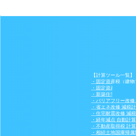
【計算ツール一覧】
・固定資産税（建物
・固定資産税（土地
・新築住宅の軽減シ
・バリアフリー改修
・省エネ改修 減税
・住宅耐震改修 減
・経年減点 自動計
・不動産取得税 計
・相続土地国庫帰属