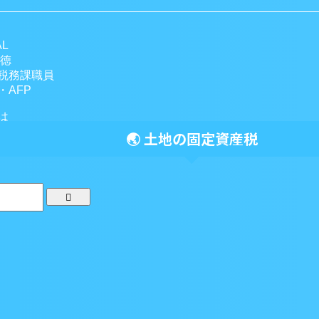
新築建物の固定資産税を計算
L
一徳
▶▶ 計算する
税務課職員
AFP
は
書士 気仙沼岩渕法務事務所へ
🌏 土地の固定資産税
🌏
土地の固定資産税・都市計画税
住宅用地特例による軽減額を計算