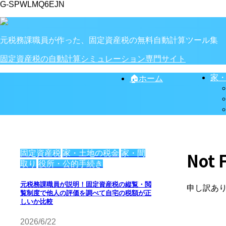
G-SPWLMQ6EJN
元税務課職員が作った、固定資産税の無料自動計算ツール集
固定資産税の自動計算シミュレーション専門サイト
家
🏠ホーム
固定資産税
家・土地の税金
家・間
Not 
取り
役所・公的手続き
元税務課職員が説明！固定資産税の縦覧・閲
申し訳あ
覧制度で他人の評価を調べて自宅の税額が正
しいか比較
2026/6/22