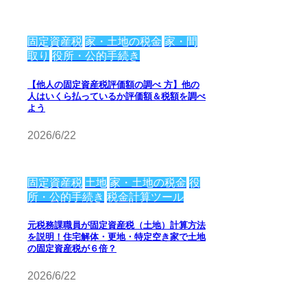
固定資産税
家・土地の税金
家・間
取り
役所・公的手続き
【他人の固定資産税評価額の調べ 方】他の
人はいくら払っているか評価額＆税額を調べ
よう
2026/6/22
固定資産税
土地
家・土地の税金
役
所・公的手続き
税金計算ツール
元税務課職員が固定資産税（土地）計算方法
を説明！住宅解体・更地・特定空き家で土地
の固定資産税が６倍？
2026/6/22