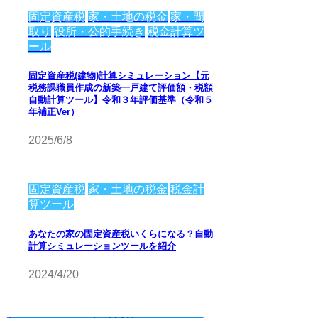
固定資産税
家・土地の税金
家・間
取り
役所・公的手続き
税金計算ツ
ール
固定資産税(建物)計算シミュレーション【元
税務課職員作成の新築一戸建て評価額・税額
自動計算ツール】令和３年評価基準（令和５
年補正Ver）
2025/6/8
固定資産税
家・土地の税金
税金計
算ツール
あなたの家の固定資産税いくらになる？自動
計算シミュレーションツールを紹介
2024/4/20