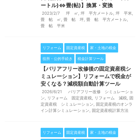
ートル)⇔畳(帖)】換算・変換
2023/2/7
坪 ㎡
,
坪 平方メートル
,
坪 平米
,
畳 帖 ㎡
,
畳 帖 坪
,
畳 帖 平方メートル
,
畳 帖 平米
リフォーム
固定資産税
家・土地の税金
役所・公的手続き
税金計算ツール
【バリアフリー改修後の固定資産税シ
ミュレーション】リフォームで税金が
安くなる？減税額自動計算ツール
2026/6/21
バリアフリー改修 シミュレーショ
ン
,
リフォーム 固定資産税
,
リフォーム 減税
,
固
定資産税 シミュレーション
,
固定資産税のオンラ
イン計算シミュレーション
,
固定資産税計算方法
リフォーム
固定資産税
家・土地の税金