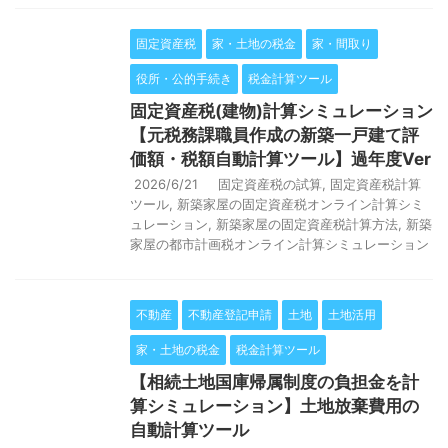
固定資産税
家・土地の税金
家・間取り
役所・公的手続き
税金計算ツール
固定資産税(建物)計算シミュレーション
【元税務課職員作成の新築一戸建て評
価額・税額自動計算ツール】過年度Ver
2026/6/21
固定資産税の試算
,
固定資産税計算
ツール
,
新築家屋の固定資産税オンライン計算シミ
ュレーション
,
新築家屋の固定資産税計算方法
,
新築
家屋の都市計画税オンライン計算シミュレーション
不動産
不動産登記申請
土地
土地活用
家・土地の税金
税金計算ツール
【相続土地国庫帰属制度の負担金を計
算シミュレーション】土地放棄費用の
自動計算ツール