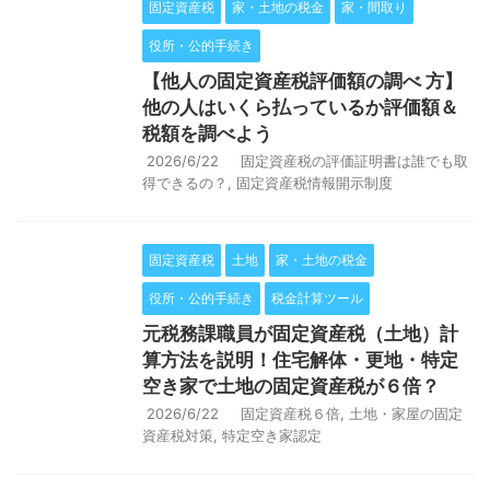
固定資産税
家・土地の税金
家・間取り
役所・公的手続き
【他人の固定資産税評価額の調べ 方】
他の人はいくら払っているか評価額＆
税額を調べよう
2026/6/22
固定資産税の評価証明書は誰でも取
得できるの？
,
固定資産税情報開示制度
固定資産税
土地
家・土地の税金
役所・公的手続き
税金計算ツール
元税務課職員が固定資産税（土地）計
算方法を説明！住宅解体・更地・特定
空き家で土地の固定資産税が６倍？
2026/6/22
固定資産税６倍
,
土地・家屋の固定
資産税対策
,
特定空き家認定