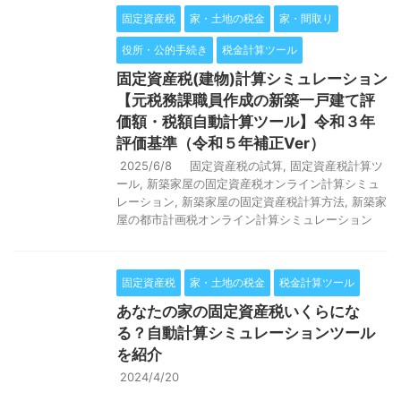
固定資産税
家・土地の税金
家・間取り
役所・公的手続き
税金計算ツール
固定資産税(建物)計算シミュレーション
【元税務課職員作成の新築一戸建て評
価額・税額自動計算ツール】令和３年
評価基準（令和５年補正Ver）
2025/6/8
固定資産税の試算
,
固定資産税計算ツ
ール
,
新築家屋の固定資産税オンライン計算シミュ
レーション
,
新築家屋の固定資産税計算方法
,
新築家
屋の都市計画税オンライン計算シミュレーション
固定資産税
家・土地の税金
税金計算ツール
あなたの家の固定資産税いくらにな
る？自動計算シミュレーションツール
を紹介
2024/4/20