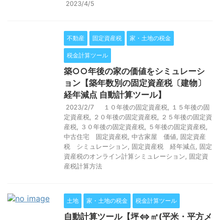
2023/4/5
不動産
固定資産税
家・土地の税金
税金計算ツール
築○○年後の家の価値をシミュレーシ
ョン【築年数別の固定資産税〔建物〕
経年減点 自動計算ツール】
2023/2/7
１０年後の固定資産税
,
１５年後の固
定資産税
,
２０年後の固定資産税
,
２５年後の固定資
産税
,
３０年後の固定資産税
,
５年後の固定資産税
,
中古住宅 固定資産税
,
中古家屋 価値
,
固定資産
税 シミュレーション
,
固定資産税 経年減点
,
固定
資産税のオンライン計算シミュレーション
,
固定資
産税計算方法
土地
家・土地の税金
税金計算ツール
自動計算ツール【坪⇔㎡(平米・平方メ