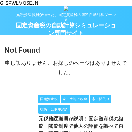
G-SPWLMQ6EJN
元税務課職員が作った、固定資産税の無料自動計算ツール
集
固定資産税の自動計算シミュレーショ
ン専門サイト
Not Found
申し訳ありません。お探しのページはありませんで
した。
固定資産税
家・土地の税金
家・間取り
役所・公的手続き
元税務課職員が説明！固定資産税の縦
覧・閲覧制度で他人の評価を調べて自