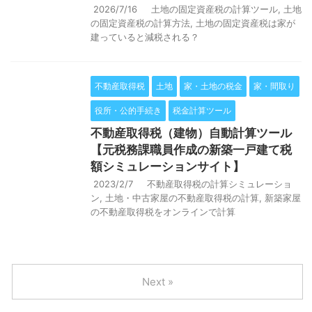
2026/7/16
土地の固定資産税の計算ツール
,
土地
の固定資産税の計算方法
,
土地の固定資産税は家が
建っていると減税される？
不動産取得税
土地
家・土地の税金
家・間取り
役所・公的手続き
税金計算ツール
不動産取得税（建物）自動計算ツール
【元税務課職員作成の新築一戸建て税
額シミュレーションサイト】
2023/2/7
不動産取得税の計算シミュレーショ
ン
,
土地・中古家屋の不動産取得税の計算
,
新築家屋
の不動産取得税をオンラインで計算
Next »