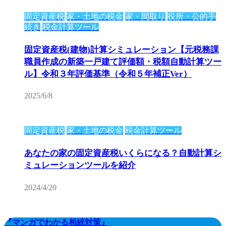
固定資産税
家・土地の税金
家・間取り
役所・公的手
続き
税金計算ツール
固定資産税(建物)計算シミュレーション【元税務課
職員作成の新築一戸建て評価額・税額自動計算ツー
ル】令和３年評価基準（令和５年補正Ver）
2025/6/8
固定資産税
家・土地の税金
税金計算ツール
あなたの家の固定資産税いくらになる？自動計算シ
ミュレーションツールを紹介
2024/4/20
『マンガでわかる相続対策』