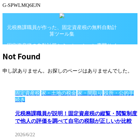
G-SPWLMQ6EJN
元税務課職員が作った、固定資産税の無料自動計
算ツール集
固定資産税の自動計算シミュレーション専門サイ
ト
Not Found
申し訳ありません。お探しのページはありませんでした。
固定資産税
家・土地の税金
家・間取り
役所・公的手
続き
元税務課職員が説明！固定資産税の縦覧・閲覧制度
で他人の評価を調べて自宅の税額が正しいか比較
2026/6/22