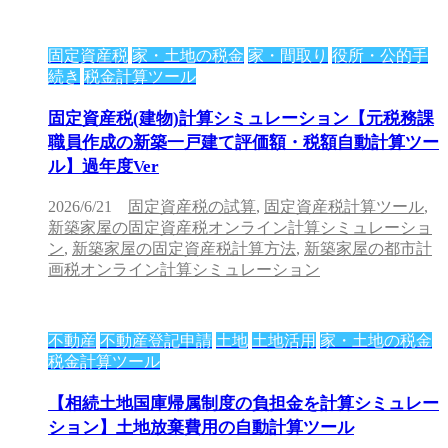
固定資産税
家・土地の税金
家・間取り
役所・公的手
続き
税金計算ツール
固定資産税(建物)計算シミュレーション【元税務課
職員作成の新築一戸建て評価額・税額自動計算ツー
ル】過年度Ver
2026/6/21
固定資産税の試算
,
固定資産税計算ツール
,
新築家屋の固定資産税オンライン計算シミュレーショ
ン
,
新築家屋の固定資産税計算方法
,
新築家屋の都市計
画税オンライン計算シミュレーション
不動産
不動産登記申請
土地
土地活用
家・土地の税金
税金計算ツール
【相続土地国庫帰属制度の負担金を計算シミュレー
ション】土地放棄費用の自動計算ツール