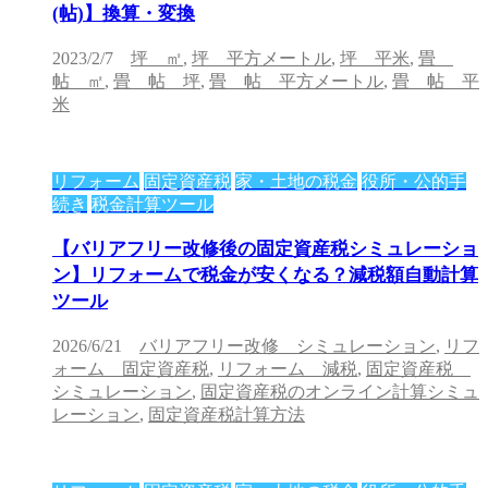
(帖)】換算・変換
2023/2/7
坪 ㎡
,
坪 平方メートル
,
坪 平米
,
畳
帖 ㎡
,
畳 帖 坪
,
畳 帖 平方メートル
,
畳 帖 平
米
リフォーム
固定資産税
家・土地の税金
役所・公的手
続き
税金計算ツール
【バリアフリー改修後の固定資産税シミュレーショ
ン】リフォームで税金が安くなる？減税額自動計算
ツール
2026/6/21
バリアフリー改修 シミュレーション
,
リフ
ォーム 固定資産税
,
リフォーム 減税
,
固定資産税
シミュレーション
,
固定資産税のオンライン計算シミュ
レーション
,
固定資産税計算方法