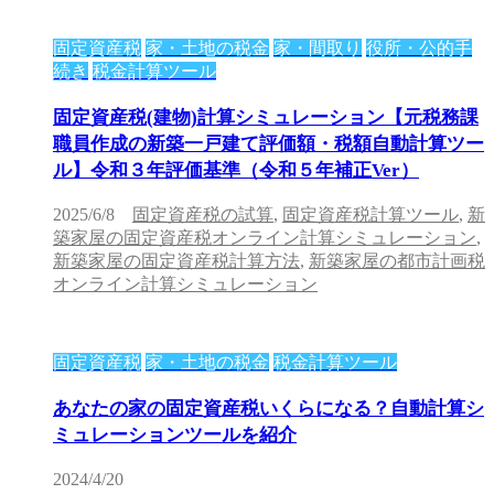
固定資産税
家・土地の税金
家・間取り
役所・公的手
続き
税金計算ツール
固定資産税(建物)計算シミュレーション【元税務課
職員作成の新築一戸建て評価額・税額自動計算ツー
ル】令和３年評価基準（令和５年補正Ver）
2025/6/8
固定資産税の試算
,
固定資産税計算ツール
,
新
築家屋の固定資産税オンライン計算シミュレーション
,
新築家屋の固定資産税計算方法
,
新築家屋の都市計画税
オンライン計算シミュレーション
固定資産税
家・土地の税金
税金計算ツール
あなたの家の固定資産税いくらになる？自動計算シ
ミュレーションツールを紹介
2024/4/20