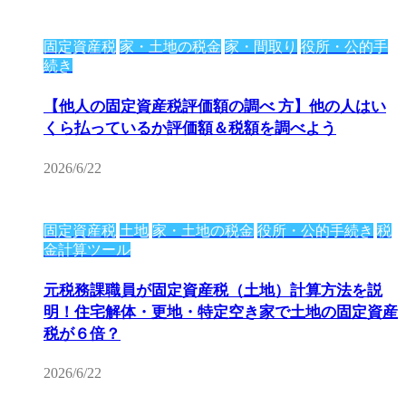
固定資産税
家・土地の税金
家・間取り
役所・公的手
続き
【他人の固定資産税評価額の調べ 方】他の人はい
くら払っているか評価額＆税額を調べよう
2026/6/22
固定資産税
土地
家・土地の税金
役所・公的手続き
税
金計算ツール
元税務課職員が固定資産税（土地）計算方法を説
明！住宅解体・更地・特定空き家で土地の固定資産
税が６倍？
2026/6/22