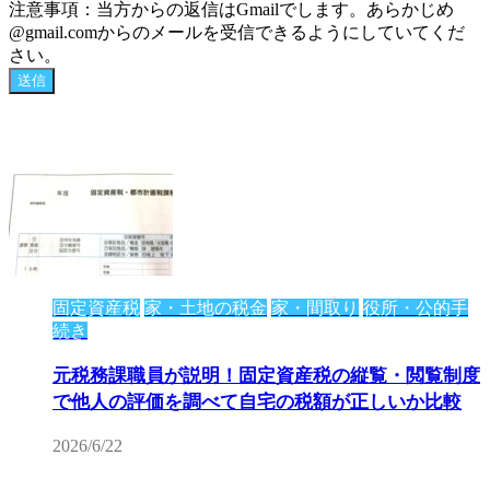
注意事項：当方からの返信はGmailでします。あらかじめ
@gmail.comからのメールを受信できるようにしていてくだ
さい。
固定資産税
家・土地の税金
家・間取り
役所・公的手
続き
元税務課職員が説明！固定資産税の縦覧・閲覧制度
で他人の評価を調べて自宅の税額が正しいか比較
2026/6/22