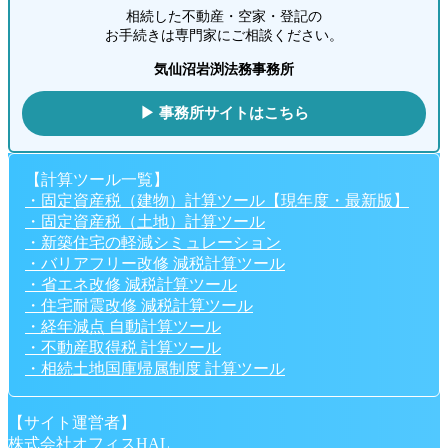
相続した不動産・空家・登記の
お手続きは専門家にご相談ください。
気仙沼岩渕法務事務所
▶ 事務所サイトはこちら
【計算ツール一覧】
・固定資産税（建物）計算ツール【現年度・最新版】
・固定資産税（土地）計算ツール
・新築住宅の軽減シミュレーション
・バリアフリー改修 減税計算ツール
・省エネ改修 減税計算ツール
・住宅耐震改修 減税計算ツール
・経年減点 自動計算ツール
・不動産取得税 計算ツール
・相続土地国庫帰属制度 計算ツール
【サイト運営者】
株式会社オフィスHAL