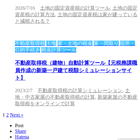
2026/7/16
土地の固定資産税の計算ツール
,
土地の固定
資産税の計算方法
,
土地の固定資産税は家が建っている
と減税される？
不動産取得税
土地
家・土地の税金
家・間取り
役所・
公的手続き
税金計算ツール
不動産取得税（建物）自動計算ツール【元税務課職
員作成の新築一戸建て税額シミュレーションサイ
ト】
2023/2/7
不動産取得税の計算シミュレーション
,
土
地・中古家屋の不動産取得税の計算
,
新築家屋の不動産
取得税をオンラインで計算
1
2
Next »
Post
Share
Hatena