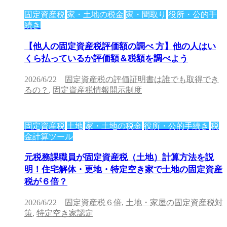
固定資産税
家・土地の税金
家・間取り
役所・公的手
続き
【他人の固定資産税評価額の調べ 方】他の人はい
くら払っているか評価額＆税額を調べよう
2026/6/22
固定資産税の評価証明書は誰でも取得でき
るの？
,
固定資産税情報開示制度
固定資産税
土地
家・土地の税金
役所・公的手続き
税
金計算ツール
元税務課職員が固定資産税（土地）計算方法を説
明！住宅解体・更地・特定空き家で土地の固定資産
税が６倍？
2026/6/22
固定資産税６倍
,
土地・家屋の固定資産税対
策
,
特定空き家認定