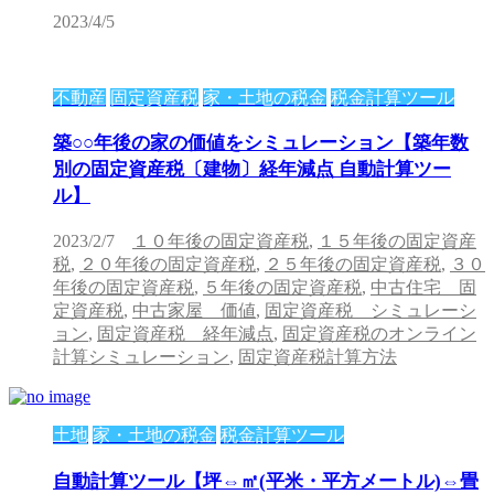
2023/4/5
不動産
固定資産税
家・土地の税金
税金計算ツール
築○○年後の家の価値をシミュレーション【築年数
別の固定資産税〔建物〕経年減点 自動計算ツー
ル】
2023/2/7
１０年後の固定資産税
,
１５年後の固定資産
税
,
２０年後の固定資産税
,
２５年後の固定資産税
,
３０
年後の固定資産税
,
５年後の固定資産税
,
中古住宅 固
定資産税
,
中古家屋 価値
,
固定資産税 シミュレーシ
ョン
,
固定資産税 経年減点
,
固定資産税のオンライン
計算シミュレーション
,
固定資産税計算方法
土地
家・土地の税金
税金計算ツール
自動計算ツール【坪⇔㎡(平米・平方メートル)⇔畳